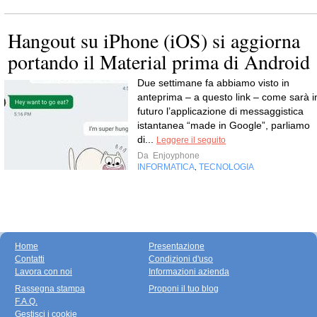
Hangout su iPhone (iOS) si aggiorna
portando il Material prima di Android
Due settimane fa abbiamo visto in
anteprima – a questo link – come sarà i
futuro l’applicazione di messaggistica
istantanea “made in Google”, parliamo
di...
Leggere il seguito
Da
Enjoyphone
INFORMATICA
TECNOLOGIA
,
Home
Presentazione
Contatti
Condizioni d'uso
Lavora con noi
Informazioni azienda
Rassegna stampa
Proponi il tuo blog
F.A.Q.
Gestisci i cookie