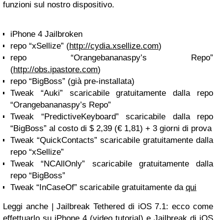
funzioni sul nostro dispositivo.
iPhone 4 Jailbroken
repo “xSellize” (
http://cydia.xsellize.com
)
repo “Orangebananaspy’s Repo”
(
http://obs.ipastore.com
)
repo “BigBoss” (già pre-installata)
Tweak “Auki” scaricabile gratuitamente dalla repo
“Orangebananaspy’s Repo”
Tweak “PredictiveKeyboard” scaricabile dalla repo
“BigBoss” al costo di $ 2,39 (€ 1,81) + 3 giorni di prova
Tweak “QuickContacts” scaricabile gratuitamente dalla
repo “xSellize”
Tweak “NCAllOnly” scaricabile gratuitamente dalla
repo “BigBoss”
Tweak “InCaseOf” scaricabile gratuitamente da
qui
Leggi anche | Jailbreak Tethered di iOS 7.1: ecco come
effettuarlo su iPhone 4 (video tutorial) e Jailbreak di iOS