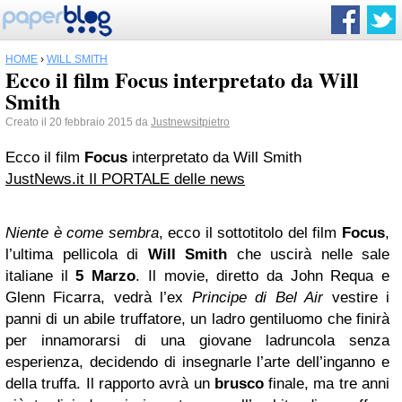
HOME
›
WILL SMITH
Ecco il film Focus interpretato da Will
Smith
Creato il 20 febbraio 2015 da
Justnewsitpietro
Ecco il film
Focus
interpretato da Will Smith
JustNews.it Il PORTALE delle news
Niente è come sembra
, ecco il sottotitolo del film
Focus
,
l’ultima pellicola di
Will Smith
che uscirà nelle sale
italiane il
5 Marzo
. Il movie, diretto da John Requa e
Glenn Ficarra, vedrà l’ex
Principe di Bel Air
vestire i
panni di un abile truffatore, un ladro gentiluomo che finirà
per innamorarsi di una giovane ladruncola senza
esperienza, decidendo di insegnarle l’arte dell’inganno e
della truffa. Il rapporto avrà un
brusco
finale, ma tre anni