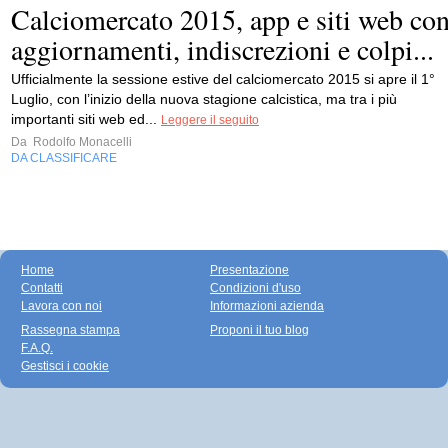
Calciomercato 2015, app e siti web co
aggiornamenti, indiscrezioni e colpi...
Ufficialmente la sessione estive del calciomercato 2015 si apre il 1°
Luglio, con l’inizio della nuova stagione calcistica, ma tra i più
importanti siti web ed...
Leggere il seguito
Da
Rodolfo Monacelli
DA CLASSIFICARE
Home
Presentazione
Contatti
Condizioni d'uso
Lavora con noi
Informazioni azienda
Rassegna stampa
Proponi il tuo blog
F.A.Q.
Gestisci i cookie