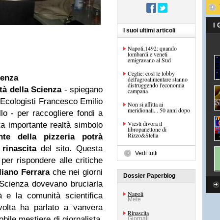
I
I suoi ultimi articoli
Napoli,1492: quando
lombardi e veneti
emigravano al Sud
Ceglie: così le lobby
ienza
dell'agroalimentare stanno
distruggendo l'economia
tà della Scienza
- spiegano
campana
 Ecologisti
Francesco Emilio
Non si affitta ai
meridionali... 50 anni dopo
lo - per raccogliere fondi a
Viesti divora il
ta importante realtà simbolo
libropanettone di
Rizzo&Stella
nte della pizzeria potrà
a
rinascita
del sito. Questa
Vedi tutti
per rispondere alle critiche
liano Ferrara
che nei giorni
Dossier Paperblog
a Scienza dovevano bruciarla
Napoli
à e la comunità scientifica
Mete
volta ha parlato a vanvera
Rinascita
obile mestiere di giornalista.
Giornali