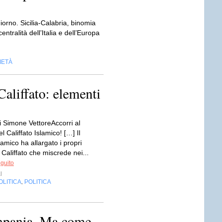
no. Sicilia-Calabria, binomia
ntralità dell’Italia e dell’Europa
IETÀ
Califfato: elementi
i Simone VettoreAccorri al
l Califfato Islamico! […] Il
slamico ha allargato i propri
n Califfato che miscrede nei...
eguito
l
OLITICA
POLITICA
,
ampania. Ma come