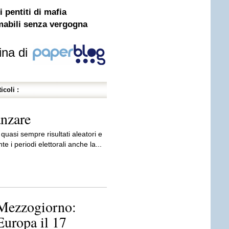
 pentiti di mafia
tamabili senza vergogna
ina di
icoli :
anzare
 quasi sempre risultati aleatori e
e i periodi elettorali anche la...
 Mezzogiorno:
Europa il 17