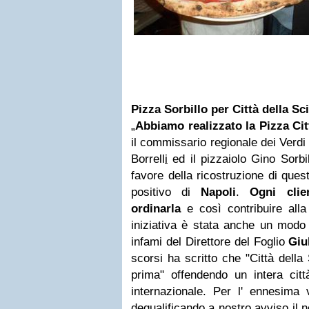
Pizza Sorbillo per Città della Sc
„
Abbiamo realizzato la Pizza Cit
il commissario regionale dei Verdi
Borrell
i
ed il pizzaiolo Gino Sorbil
favore della ricostruzione di ques
positivo di
Napoli
.
Ogni clie
ordinarla
e così contribuire all
iniziativa è stata anche un modo 
infami del Direttore del Foglio
Giu
scorsi ha scritto che "Città dell
prima" offendendo un intera citt
internazionale. Per l' ennesima 
dequalificando a nostro avviso il n