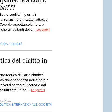
oba???
ca e sugli altri giornali
l renzismo è iniziato l'attacco
 C'era da aspettarselo. Io alla
 che gli abitanti delle...
Leggere il
ATIRA
SOCIETÀ
,
ica del diritto in
ne teorica di Carl Schmitt è
ata dalla tendenza dell’autore a
diversi settori di ricerca e dal
ssolutizzare un sol...
Leggere il
carivista
OLITICA INTERNAZIONALE
SOCIETÀ
,