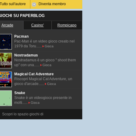
Tutto sull'autore
Diventa membro
 GIOCHI SU PAPERBLOG
Arcade
Casino'
Rompicapo
Pacman
Pac-Man é un video gioco creato nel
1979 da Toru......
Gioca
Nostradamus
Nostradamus è un gioco " shoot them
up" con una......
Gioca
Magical Cat Adventure
Riscopri Magical Cat Adventure, un
gioco d'arcade......
Gioca
Snake
Snake è un videogioco presente in
molti......
Gioca
Scopri lo spazio giochi di