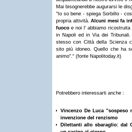
Mai bisognerebbe augurarsi le disgr
"Io so bene - spiega Sorbillo - cos
propria attività.
Alcuni mesi fa inf
fuoco
e noi l' abbiamo ricostruit
in Napoli ed in Via dei Tribunali
stesso con Città della Scienza c
sito più idoneo. Quello che ha scr
animo".
“ (fonte Napolitoday.it)
Potrebbero interessarti anche :
Vincenzo De Luca "sospeso m
invenzione del renzismo
Dilettanti allo sbaraglio: dal
un casino al giorno