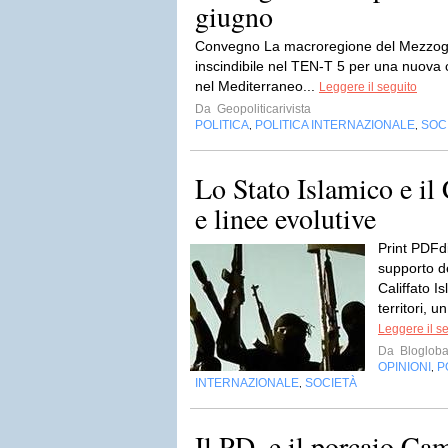
giugno
Convegno La macroregione del Mezzogior
inscindibile nel TEN-T 5 per una nuova ce
nel Mediterraneo...
Leggere il seguito
Da
Geopoliticarivista
POLITICA
POLITICA INTERNAZIONALE
SOC
,
,
Lo Stato Islamico e il 
e linee evolutive
Print PDFd
supporto de
Califfato I
territori, u
Leggere il s
Da
Blogloba
OPINIONI
P
,
INTERNAZIONALE
SOCIETÀ
,
Il PD, e il porcaio C