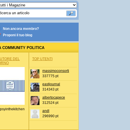
Non ancora membro?
Proponi il tuo blog
A COMMUNITY POLITICA
AUTORE DEL
TOP UTENTI
ORNO
massimoconsorti
337775 pt
eastjournal
314343 pt
albertocapece
312524 pt
psyinthekitchen
andl
296990 pt