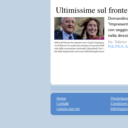
Ultimissime sul fronte
Domandina:
"Impresentab
con seggio 
nella direz
Da
Tafanus
POLITICA
S
,
Home
Presentazi
Contatti
Condizioni
Lavora con noi
Informazio