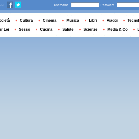
 su
Username
Password
ocietà
Cultura
Cinema
Musica
Libri
Viaggi
Tecnol
er Lei
Sesso
Cucina
Salute
Scienze
Media & Co