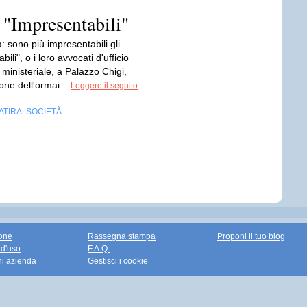
 "Impresentabili"
 sono più impresentabili gli
ili", o i loro avvocati d'ufficio
ministeriale, a Palazzo Chigi,
ione dell'ormai...
Leggere il seguito
ATIRA
SOCIETÀ
,
one
Rassegna stampa
Proponi il tuo blog
 d'uso
F.A.Q.
ni azienda
Gestisci i cookie