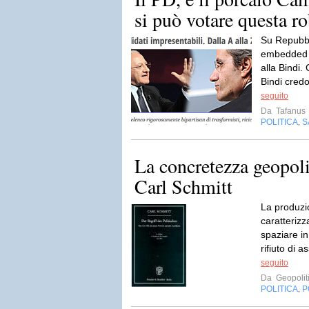
si può votare questa r
Su Repubbli
embedded a
alla Bindi.
Bindi credo
seguito
Da
Tafanus
POLITICA
S
,
La concretezza geopolit
Carl Schmitt
La produzio
caratterizz
spaziare in 
rifiuto di a
seguito
Da
Geopoliti
POLITICA
P
,