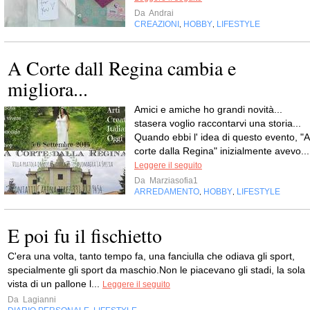
Da
Andrai
CREAZIONI
HOBBY
LIFESTYLE
,
,
A Corte dall Regina cambia e
migliora...
Amici e amiche ho grandi novità...
stasera voglio raccontarvi una storia...
Quando ebbi l' idea di questo evento, "A
corte dalla Regina" inizialmente avevo...
Leggere il seguito
Da
Marziasofia1
ARREDAMENTO
HOBBY
LIFESTYLE
,
,
E poi fu il fischietto
C'era una volta, tanto tempo fa, una fanciulla che odiava gli sport,
specialmente gli sport da maschio.Non le piacevano gli stadi, la sola
vista di un pallone l...
Leggere il seguito
Da
Lagianni