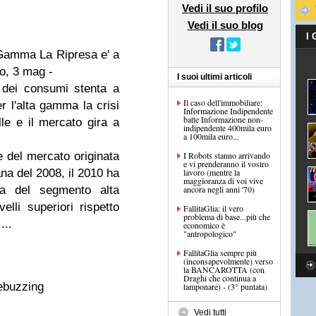
Vedi il suo profilo
Vedi il suo blog
I
 Gamma La Ripresa e' a
o, 3 mag -
I suoi ultimi articoli
 dei consumi stenta a
Il caso dell'immobiliare:
r l'alta gamma la crisi
Informazione Indipendente
batte Informazione non-
lle e il mercato gira a
indipendente 400mila euro
a 100mila euro...
e del mercato originata
I Robots stanno arrivando
e vi prenderanno il vostro
ana del 2008, il 2010 ha
lavoro (mentre la
maggioranza di voi vive
sa del segmento alta
ancora negli anni '70)
lli superiori rispetto
FallitaGlia: il vero
problema di base...più che
...
economico è
"antropologico"
FallitaGlia sempre più
(inconsapevolmente) verso
la BANCAROTTA (con
Draghi che continua a
ebuzzing
tamponare) - (3° puntata)
Vedi tutti