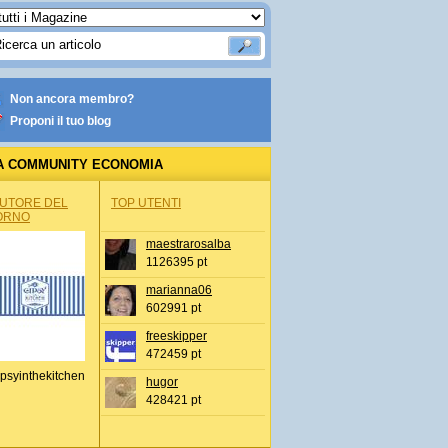
Non ancora membro?
Proponi il tuo blog
A COMMUNITY ECONOMIA
AUTORE DEL
TOP UTENTI
ORNO
maestrarosalba
1126395 pt
marianna06
602991 pt
freeskipper
472459 pt
psyinthekitchen
hugor
428421 pt