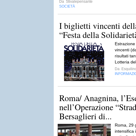
Da
Stivalepensante
SOCIETÀ
I biglietti vincenti dell
“Festa della Solidariet
Estrazione 
vincenti (d
risultati ta
Lotteria de
Da
Esquilin
INFORMAZI
Roma/ Anagnina, l’Ese
nell’Operazione “Strad
Bersaglieri di...
Roma, 29 g
intensifica 