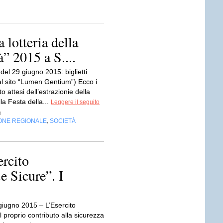
a lotteria della
à” 2015 a S....
del 29 giugno 2015: biglietti
al sito “Lumen Gentium”) Ecco i
nto attesi dell’estrazionie della
lla Festa della...
Leggere il seguito
o
ONE REGIONALE
SOCIETÀ
,
rcito
e Sicure”. I
iugno 2015 – L’Esercito
il proprio contributo alla sicurezza