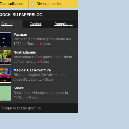
Tutto sull'autore
Diventa membro
 GIOCHI SU PAPERBLOG
Arcade
Casino'
Rompicapo
Pacman
Pac-Man é un video gioco creato nel
1979 da Toru......
Gioca
Nostradamus
Nostradamus è un gioco " shoot them
up" con una......
Gioca
Magical Cat Adventure
Riscopri Magical Cat Adventure, un
gioco d'arcade......
Gioca
Snake
Snake è un videogioco presente in
molti......
Gioca
Scopri lo spazio giochi di