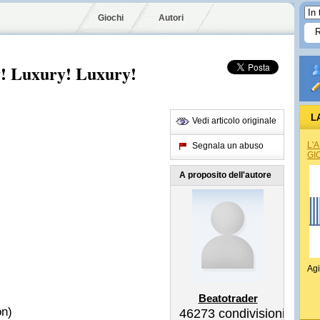
Giochi
Autori
y! Luxury! Luxury!
L
Vedi articolo originale
L'
Segnala un abuso
GI
A proposito dell'autore
Agi
Beatotrader
on)
46273
condivisioni