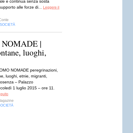
tale e continua senza sosta
i supporto alle forze di...
Leggere il
Conte
SOCIETÀ
 NOMADE |
ontane, luoghi,
UOMO NOMADE peregrinazioni,
ne, luoghi, etnie, migranti,
osenza – Palazzo
oledì 1 luglio 2015 – ore 11.
eguito
Magazine
SOCIETÀ