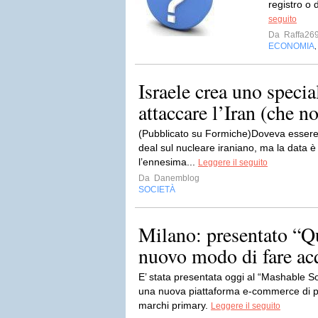
registro o 
seguito
Da
Raffa26
ECONOMIA
Israele crea uno specia
attaccare l’Iran (che n
(Pubblicato su Formiche)Doveva essere o
deal sul nucleare iraniano, ma la data è
l’ennesima...
Leggere il seguito
Da
Danemblog
SOCIETÀ
Milano: presentato “Q
nuovo modo di fare acqu
E’ stata presentata oggi al “Mashable 
una nuova piattaforma e-commerce di pr
marchi primary.
Leggere il seguito