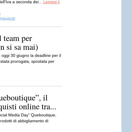
dell'Iva a seconda dei...
Leggere il
9
FINANZE
,
l team per
on si sa mai)
ggi 30 giugno la deadline per il
 stata prorogata, spostata per
ueboutique”, il
isti online tra...
Social Media Day” Queboutique,
odotti di abbigliamento di