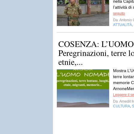
nella Capi
l’attività d
seguito
Da
Antonio 
ATTUALITÀ
,
COSENZA: L’UOMO
Peregrinazioni, terre l
etnie,...
Mostra L’
terre lonta
memorie C
ArnoneMerc
Leggere il s
Da
Amedit 
CULTURA
,