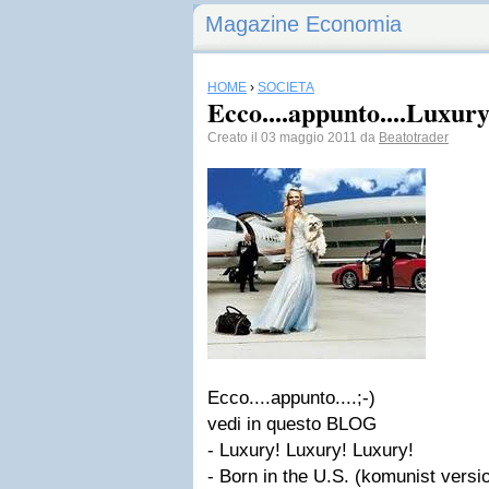
Magazine Economia
HOME
›
SOCIETÀ
Ecco....appunto....Luxur
Creato il 03 maggio 2011 da
Beatotrader
Ecco....appunto....;-)
vedi in questo BLOG
- Luxury! Luxury! Luxury!
- Born in the U.S. (komunist versi