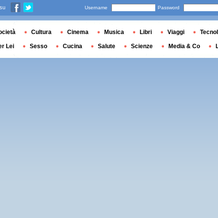
 su
Username
Password
ocietà
Cultura
Cinema
Musica
Libri
Viaggi
Tecnol
er Lei
Sesso
Cucina
Salute
Scienze
Media & Co