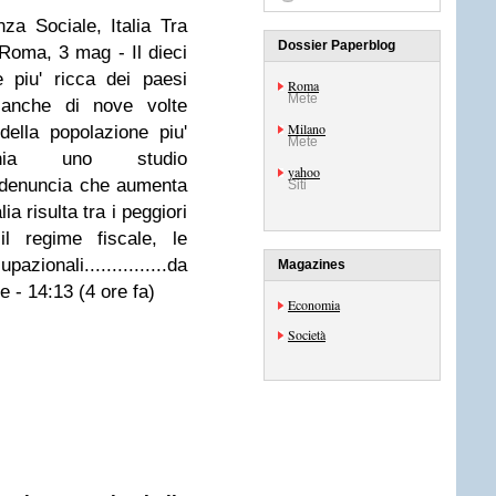
nza Sociale,
Italia Tra
Dossier Paperblog
Roma, 3 mag - Il dieci
 piu' ricca dei paesi
Roma
Mete
 anche di nove volte
Milano
della popolazione piu'
Mete
nia uno studio
yahoo
i denuncia che aumenta
Siti
ia risulta tra i peggiori
l regime fiscale, le
ionali...............da
Magazines
ie -
14:13 (4 ore fa)
Economia
Società