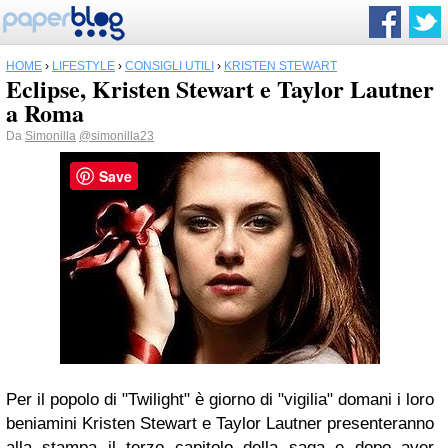
HOME
›
LIFESTYLE
›
CONSIGLI UTILI
›
KRISTEN STEWART
Eclipse, Kristen Stewart e Taylor Lautner
a Roma
Da
Simonilla
@simonilla23
Save
Per il popolo di "Twilight" è giorno di "vigilia" domani i loro
beniamini Kristen Stewart e Taylor Lautner presenteranno
alla stampa il terzo capitolo della saga e dopo aver