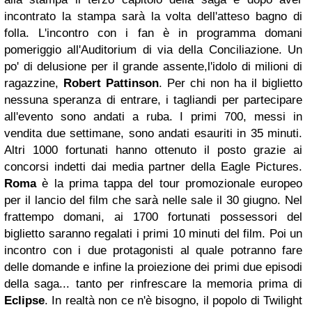
incontrato la stampa sarà la volta dell'atteso bagno di
folla. L'incontro con i fan è in programma domani
pomeriggio all'Auditorium di via della Conciliazione. Un
po' di delusione per il grande assente,l'idolo di milioni di
ragazzine,
Robert Pattinson
.
Per chi non ha il biglietto
nessuna speranza di entrare, i tagliandi per partecipare
all'evento sono andati a ruba. I primi 700, messi in
vendita due settimane, sono andati esauriti in 35 minuti.
Altri 1000 fortunati hanno ottenuto il posto grazie ai
concorsi indetti dai media partner della Eagle Pictures.
Roma
è la prima tappa del tour promozionale europeo
per il lancio del film che sarà nelle sale il 30 giugno. Nel
frattempo domani, ai 1700 fortunati possessori del
biglietto saranno regalati i primi 10 minuti del film. Poi un
incontro con i due protagonisti al quale potranno fare
delle domande e infine la proiezione dei primi due episodi
della saga... tanto per rinfrescare la memoria prima di
Eclipse
. In realtà non ce n'è bisogno, il popolo di Twilight