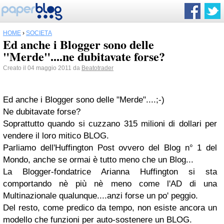
HOME
›
SOCIETÀ
Ed anche i Blogger sono delle
"Merde"....ne dubitavate forse?
Creato il 04 maggio 2011 da
Beatotrader
Ed anche i Blogger sono delle "Merde"....;-)
Ne dubitavate forse?
Soprattutto quando si cuzzano 315 milioni di dollari per
vendere il loro mitico BLOG.
Parliamo dell'
Huffington Post
ovvero del Blog n° 1 del
Mondo, anche se ormai è tutto meno che un Blog...
La Blogger-fondatrice Arianna Huffington si sta
comportando nè più nè meno come l'AD di una
Multinazionale qualunque....anzi forse un po' peggio.
Del resto, come predico da tempo, non esiste ancora un
modello che funzioni per auto-sostenere un BLOG.