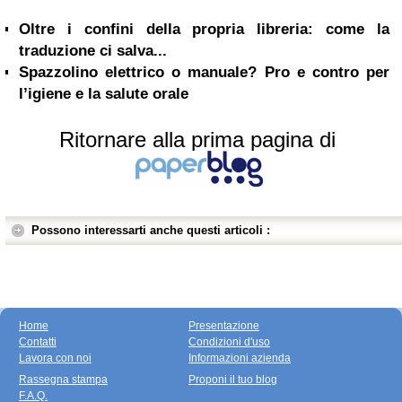
Oltre i confini della propria libreria: come la
traduzione ci salva...
Spazzolino elettrico o manuale? Pro e contro per
l’igiene e la salute orale
Ritornare alla prima pagina di
Possono interessarti anche questi articoli :
Home
Presentazione
Contatti
Condizioni d'uso
Lavora con noi
Informazioni azienda
Rassegna stampa
Proponi il tuo blog
F.A.Q.