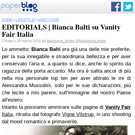
HOME
›
LIFESTYLE
›
VANITY FAIR
EDITORIALS | Bianca Balti su Vanity
Fair Italia
Creato il 29 marzo 2011 da
Marianna_lentini
@MariannaLentini
Lo ammetto:
Bianca Balti
era già una delle mie preferite,
per la sua innegabile e straordinaria bellezza e per aver
conservato l'aria e, a quanto si dice, anche lo spirito da
ragazza della porta accanto. Ma ora è salita ancor di più
nella mia personale top ten per aver attirato le ire di
Alessandra Mussolini, solo per le sue dichiarazioni, più
che lecite a mio parere, sull'immagine del nostro Paese
all'estero.
Intanto la possiamo ammirare sulle pagine di
Vanity Fair
Italia
, ritratta dal fotografo
Vigne Vilstrup
, in uno shooting
dal mood romantico e primaverile.