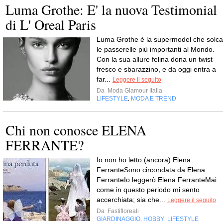
Luma Grothe: E' la nuova Testimonial
di L' Oreal Paris
Luma Grothe è la supermodel che solca
le passerelle più importanti al Mondo.
Con la sua allure felina dona un twist
fresco e sbarazzino, e da oggi entra a
far...
Leggere il seguito
Da
Moda Glamour Italia
LIFESTYLE
MODA E TREND
,
Chi non conosce ELENA
FERRANTE?
Io non ho letto (ancora) Elena
FerranteSono circondata da Elena
FerranteIo leggerò Elena FerranteMai
come in questo periodo mi sento
accerchiata; sia che...
Leggere il seguito
Da
Fastifloreali
GIARDINAGGIO
HOBBY
LIFESTYLE
,
,