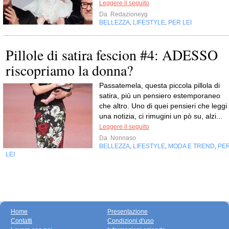
Leggere il seguito
Da
Redazioneyg
BELLEZZA
LIFESTYLE
PER LEI
,
,
Pillole di satira fescion #4: ADESSO
riscopriamo la donna?
Passatemela, questa piccola pillola di
satira, più un pensiero estemporaneo
che altro. Uno di quei pensieri che leggi
una notizia, ci rimugini un pò su, alzi...
Leggere il seguito
Da
Nonnaso
BELLEZZA
LIFESTYLE
MODA E TREND
PE
,
,
,
LEI
Home
Presentazione
Contatti
Condizioni d'uso