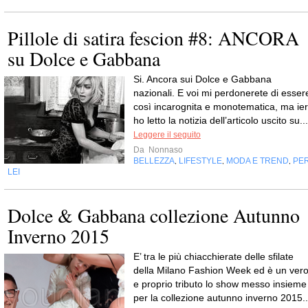
Pillole di satira fescion #8: ANCORA
su Dolce e Gabbana
Si. Ancora sui Dolce e Gabbana
nazionali. E voi mi perdonerete di esser
così incarognita e monotematica, ma ier
ho letto la notizia dell’articolo uscito su...
Leggere il seguito
Da
Nonnaso
BELLEZZA
LIFESTYLE
MODA E TREND
PE
,
,
,
LEI
Dolce & Gabbana collezione Autunno
Inverno 2015
E’ tra le più chiacchierate delle sfilate
della Milano Fashion Week ed è un ver
e proprio tributo lo show messo insieme
per la collezione autunno inverno 2015..