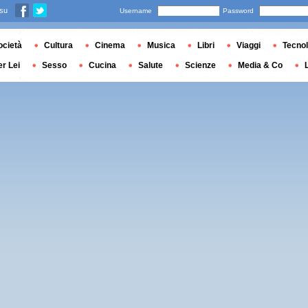
 su
Username
Password
ocietà
Cultura
Cinema
Musica
Libri
Viaggi
Tecnol
er Lei
Sesso
Cucina
Salute
Scienze
Media & Co