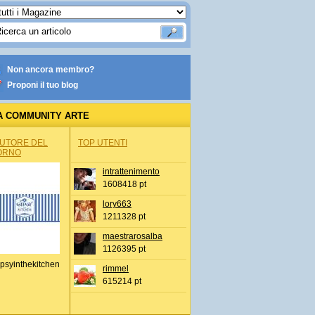
Non ancora membro?
Proponi il tuo blog
A COMMUNITY ARTE
AUTORE DEL
TOP UTENTI
ORNO
intrattenimento
1608418 pt
lory663
1211328 pt
maestrarosalba
1126395 pt
psyinthekitchen
rimmel
615214 pt