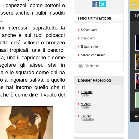
e i capezzoli come bottoni o
ssere anche i bulbi insoditi
I
I suoi ultimi articoli
.
 interessi, soprattutto la
Sabato sera
e anche e sui tuoi polpacci
Osa osare
etto così villoso o bronzeo
Il fiato rotto
si tropicali, una il cancro,
Marzo che nasce
ca, una il capricorno e come
olare gli alisei, stai in
Vedi tutti
za e lo sguardo
come chi ha
o a ingoiare saliva. e quello
Dossier Paperblog
 hai intorno quello che ti
Toscana
a che è come dire il vuoto del
Mete
Vienna
Mete
Cancro
Malattie