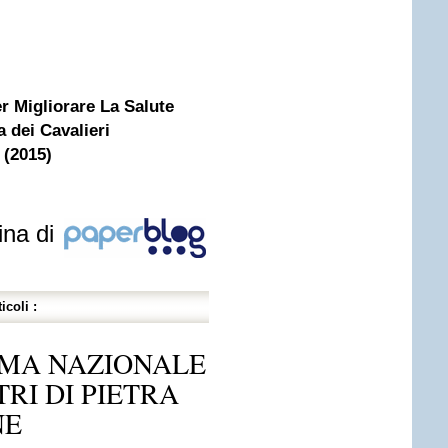
r Migliorare La Salute
 dei Cavalieri
 (2015)
ina di
icoli :
RIMA NAZIONALE
TRI DI PIETRA
NE