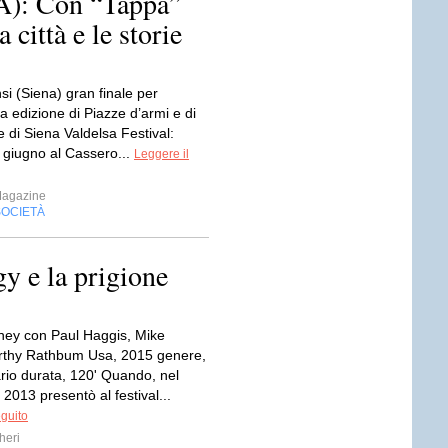
: Con “Tappa”
 città e le storie
i (Siena) gran finale per
a edizione di Piazze d’armi e di
re di Siena Valdelsa Festival:
 giugno al Cassero...
Leggere il
Magazine
SOCIETÀ
gy e la prigione
bney con Paul Haggis, Mike
rthy Rathbum Usa, 2015 genere,
io durata, 120' Quando, nel
2013 presentò al festival...
eguito
heri