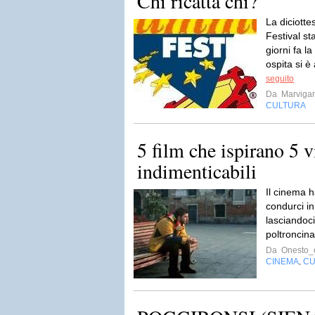
Chi ricatta chi?
La diciott
Festival st
giorni fa la
ospita si è
seguito
Da
Marviga
CULTURA
5 film che ispirano 5 v
indimenticabili
Il cinema h
condurci in
lasciandoci
poltroncina
Da
Onesto_e
CINEMA
CU
,