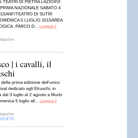
è TEATRI DI PIETRA LAZIOXVI
 PRIMA NAZIONALE SABATO 4
015ANFITEATRO DI SUTRI
 DOMENICA 5 LUGLIO 2015AREA
GICA, PARCO D...
Leggere il
Magazine
o | i cavalli, il
uschi
 della prima edizione dell’unico
ival dedicato agli Etruschi, in
dal 3 luglio al 2 agosto a Murlo
menica 5 luglio all...
Leggere il
Magazine
SOCIETÀ