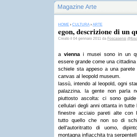
Magazine Arte
HOME
›
CULTURA
›
ARTE
egon, descrizione di un 
Creato il 04 gennaio 2011 da
Foscasensi
@fosc
a
vienna
i musei sono in un qu
essere grande come una cittadina 
schiele sta appeso a una parete
canvas al leopold museum.
lassù, intendo al leopold, ogni s
palazzina. la gente non parla n
piuttosto ascolta: ci sono guid
cellulari degli anni ottanta in tutte
finestre acciaio pareti alte co
tutto quello che non so di schi
dell'autoritratto di uomo,
dipin
montagna infiacchita tra serpentell