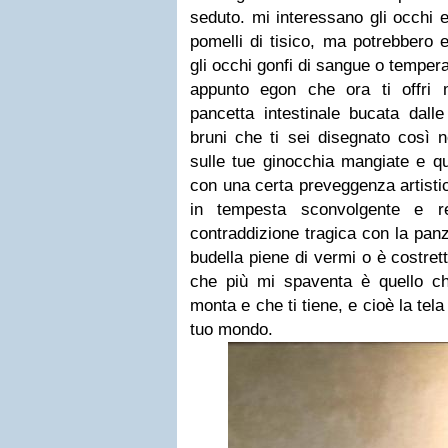
seduto. mi interessano gli occhi 
pomelli di tisico, ma potrebbero e
gli occhi gonfi di sangue o tempera
appunto egon che ora ti offri mi
pancetta intestinale bucata dall
bruni che ti sei disegnato così n
sulle tue ginocchia mangiate e qua
con una certa preveggenza artisti
in tempesta sconvolgente e reg
contraddizione
tragica con la pan
budella piene di vermi o è costrett
che più mi spaventa è quello che
monta e che ti tiene, e cioè la tel
tuo mondo.