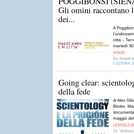
POGGIBONSI (SIENA)
Gli omini raccontano la
dei...
A Poggibons
l’undicesim
città – Ter
martedì 30
seguito
Da
Amedit 
CULTURA
,
Going clear: scientolo
della fede
di Alex Gi
Binder, Ma
documentar
maggio del 
Leggere il s
Da
Veripacc