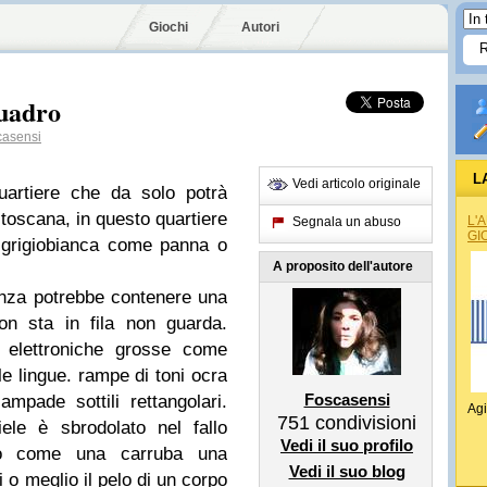
Giochi
Autori
quadro
asensi
L
Vedi articolo originale
artiere che da solo potrà
toscana, in questo quartiere
L'
Segnala un abuso
GI
 grigiobianca come panna o
A proposito dell'autore
tanza potrebbe contenere una
on sta in fila non guarda.
e elettroniche grosse come
 le lingue. rampe di toni ocra
Foscasensi
n lampade
sottili rettangolari.
Agi
751
condivisioni
ele è sbrodolato nel fallo
Vedi il suo profilo
to come una carruba una
Vedi il suo blog
i o meglio il pelo di un corpo