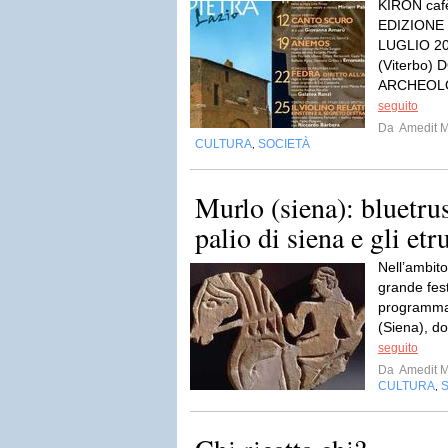
KIRON caf
EDIZIONE
LUGLIO 2
(Viterbo)
ARCHEOLO
seguito
Da
Amedit 
CULTURA
SOCIETÀ
,
Murlo (siena): bluetrusc
palio di siena e gli etr
Nell’ambito
grande fest
programma 
(Siena), do
seguito
Da
Amedit 
CULTURA
,