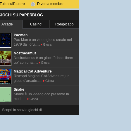
Tutto sull'autore
Diventa membro
 GIOCHI SU PAPERBLOG
Arcade
Casino'
Rompicapo
Pacman
Pac-Man é un video gioco creato nel
1979 da Toru......
Gioca
Nostradamus
Nostradamus è un gioco " shoot them
up" con una......
Gioca
Magical Cat Adventure
Riscopri Magical Cat Adventure, un
gioco d'arcade......
Gioca
Snake
Snake è un videogioco presente in
molti......
Gioca
Scopri lo spazio giochi di