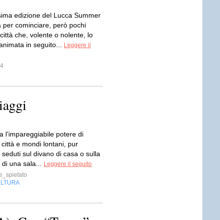
esima edizione del Lucca Summer
a per cominciare, però pochi
 città che, volente o nolente, lo
 animata in seguito...
Leggere il
r4
iaggi
a l’impareggiabile potere di
 città e mondi lontani, pur
 seduti sul divano di casa o sulla
 di una sala...
Leggere il seguito
_spietato
LTURA