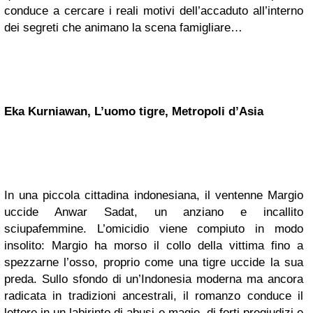
conduce a cercare i reali motivi dell’accaduto all’interno
dei segreti che animano la scena famigliare…
Eka Kurniawan, L’uomo tigre, Metropoli d’Asia
In una piccola cittadina indonesiana, il ventenne Margio
uccide Anwar Sadat, un anziano e incallito
sciupafemmine. L’omicidio viene compiuto in modo
insolito: Margio ha morso il collo della vittima fino a
spezzarne l’osso, proprio come una tigre uccide la sua
preda. Sullo sfondo di un’Indonesia moderna ma ancora
radicata in tradizioni ancestrali, il romanzo conduce il
lettore in un labirinto di abusi e magie, di forti pregiudizi e