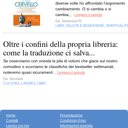
diverse volte ho affrontato l'argomento
cambiamento. O si cambia o si
cambia,...
Leggere il seguito
Da
Simonsun70
LIBRI
SALUTE E BENESSERE
SPIRITUALIT
,
,
Oltre i confini della propria libreria:
come la traduzione ci salva...
Se osserviamo con onestà la pila di volumi che giace sul nostro
comodino o scorriamo le classifiche dei bestseller settimanali,
noteremo quasi sicurament...
Leggere il seguito
Da
Nicolasit
CULTURA
LAVORO
LIBRI
,
,
Home
Presentazione
Contatti
Condizioni d'uso
Lavora con noi
Informazioni azienda