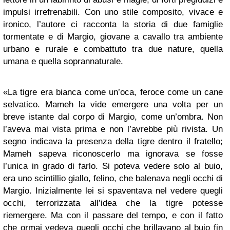
impulsi irrefrenabili. Con uno stile composito, vivace e
ironico, l’autore ci racconta la storia di due famiglie
tormentate e di Margio, giovane a cavallo tra ambiente
urbano e rurale e combattuto tra due nature, quella
umana e quella soprannaturale.
«La tigre era bianca come un’oca, feroce come un cane
selvatico. Mameh la vide emergere una volta per un
breve istante dal corpo di Margio, come un’ombra. Non
l’aveva mai vista prima e non l’avrebbe più rivista. Un
segno indicava la presenza della tigre dentro il fratello;
Mameh sapeva riconoscerlo ma ignorava se fosse
l’unica in grado di farlo. Si poteva vedere solo al buio,
era uno scintillio giallo, felino, che balenava negli occhi di
Margio. Inizialmente lei si spaventava nel vedere quegli
occhi, terrorizzata all’idea che la tigre potesse
riemergere. Ma con il passare del tempo, e con il fatto
che ormai vedeva quegli occhi che brillavano al buio fin