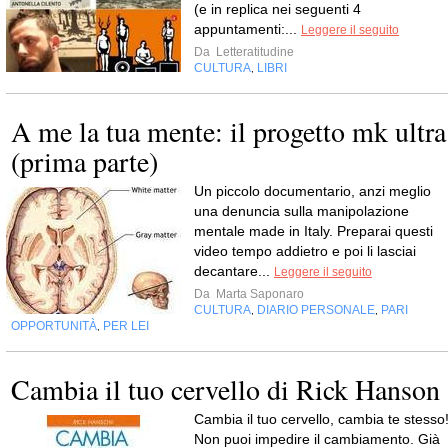
(e in replica nei seguenti 4
appuntamenti:...
Leggere il seguito
Da
Letteratitudine
CULTURA
LIBRI
,
A me la tua mente: il progetto mk ultra
(prima parte)
Un piccolo documentario, anzi meglio
una denuncia sulla manipolazione
mentale made in Italy. Preparai questi
video tempo addietro e poi li lasciai
decantare...
Leggere il seguito
Da
Marta Saponaro
CULTURA
DIARIO PERSONALE
PARI
,
,
OPPORTUNITÀ
PER LEI
,
Cambia il tuo cervello di Rick Hanson
Cambia il tuo cervello, cambia te stesso
Non puoi impedire il cambiamento. Già