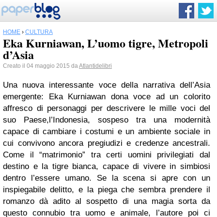
HOME
›
CULTURA
Eka Kurniawan, L’uomo tigre, Metropoli
d’Asia
Creato il 04 maggio 2015 da
Atlantidelibri
Una nuova interessante voce della narrativa dell’Asia
emergente: Eka Kurniawan dona voce ad un colorito
affresco di personaggi per descrivere le mille voci del
suo Paese,l’Indonesia, sospeso tra una modernità
capace di cambiare i costumi e un ambiente sociale in
cui convivono ancora pregiudizi e credenze ancestrali.
Come il “matrimonio” tra certi uomini privilegiati dal
destino e la tigre bianca, capace di vivere in simbiosi
dentro l’essere umano. Se la scena si apre con un
inspiegabile delitto, e la piega che sembra prendere il
romanzo dà adito al sospetto di una magia sorta da
questo connubio tra uomo e animale, l’autore poi ci