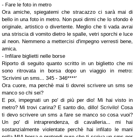
- Fare le foto in metro
Ora amiche, spiegatemi che
stracazzo
ci sarà mai di
bello in una foto in metro. Non puoi dirmi che lo sfondo è
originale, artistico o divertente. Meglio che ti vada avrai
una striscia di vomito dietro le spalle, vetri sporchi e luce
al neon. Nemmeno a mettercisi d'impegno verresti bene,
amica.
-
Infilare biglietti nelle borse
Riporto di seguito quanto scritto in un biglietto che mi
sono ritrovata in borsa dopo un viaggio in metro
:
'Scrivimi un sms... 345 - 346****'
Ora cuore, ma perchè mai ti dovrei scrivere un sms se
manco so chi sei?
E poi, impegnati un po' di più per dio! Mi hai visto in
metro? Mi trovi carina? E santo dio, dillo! Scrivilo! Cosa
ti devo scrivere un sms a fare se manco so cosa vuoi?
Un po' di intraprendenza, di cavalleria... mi hai
sostanzialmente violentate perchè hai infilato le mani
nella MIA borsa e pretendi pure che ti scriva un sms per