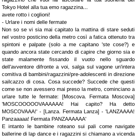
Tokyo Hotel alla tua emo ragazzina...
avete rotto i
coglioni
!
-
Urlare i nomi delle fermate
Non so se vi sia mai capitato la mattina di stare seduti
nel vostro posticino della metro così a fatica ottenuto tra
spintoni e palpate (solo a me capitano 'ste cose?) e
quando ancora state cercando di capire che giorno sia e
state malamente fissando il vuoto nello sguardo
dell'avventore difronte a voi, salga sul vagone un'intera
comitiva di bambini/ragazzini/pre-adolescenti in direzione
sailcazzo
di cosa. Cosa succede? Succede che questi
come se non avessero mai preso la metro, cominciano a
urlare tutte le fermate: [Moscova. Fermata Moscova]
'MOSCOOOOOVAAAAAA! Hai capito? Ha detto
MOSCOVAAA!' - [Lanza. Fermata Lanza] - 'LANZAAAA!
Panzaaaaa! Fermata PANZAAAAAA'
E intanto le bambine roteano sui pali come navigate
ballerine di lap dance e i ragazzini si chiamano a vicenda