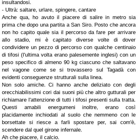
insultandosi.
-
Ultrà: saltare, urlare, spingere, cantare
Anche qua, ho avuto il piacere di salire in metro sia
prima che dopo una partita a San Siro. Posto che ancora
non ho capito quale sia il percorso da fare per arrivare
allo stadio, mi è capitato diverse volte di dover
condividere un pezzo di percorso con qualche centinaio
di tifosi (l'ultima volta erano palesemente inglesi) con un
peso specifico di almeno 90 kg ciascuno che saltavano
nel vagone come se si trovassero sul Tagadà con
evidenti conseguenze strutturali sulla linea.
Non solo amiche. Ci hanno anche
deliziato
con degli
orecchiabilissimi cori dai suoni più che altro
gutturali
per
richiamare l'attenzione di tutti i tifosi presenti sulla tratta.
Questi amabili energumeni inoltre, erano così
placidamente inchiodati al suolo che nemmeno con le
borsettate si riesce a farli spostare per, sai com'è,
scendere dal quel girone infernale.
Ah che
piacere
, il calcio.