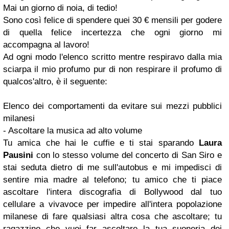
Mai un giorno di noia, di tedio!
Sono così felice di spendere quei 30 € mensili per godere
di quella felice incertezza che ogni giorno mi
accompagna al lavoro!
Ad ogni modo l'elenco scritto mentre respiravo dalla mia
sciarpa il mio profumo pur di non respirare il profumo di
qualcos'altro, è il seguente:
Elenco dei comportamenti da evitare sui mezzi pubblici
milanesi
-
Ascoltare la musica ad alto volume
Tu amica che hai le cuffie e ti stai sparando
Laura
Pausini
con lo stesso volume del concerto di San Siro e
stai seduta dietro di me sull'autobus e mi impedisci di
sentire mia madre
al telefono
; tu amico che ti piace
ascoltare l'intera discografia di Bollywood dal tuo
cellulare a vivavoce per impedire all'intera popolazione
milanese di fare qualsiasi altra cosa che ascoltare; tu
ragazzino che vuoi far ascoltare la tua suoneria dei