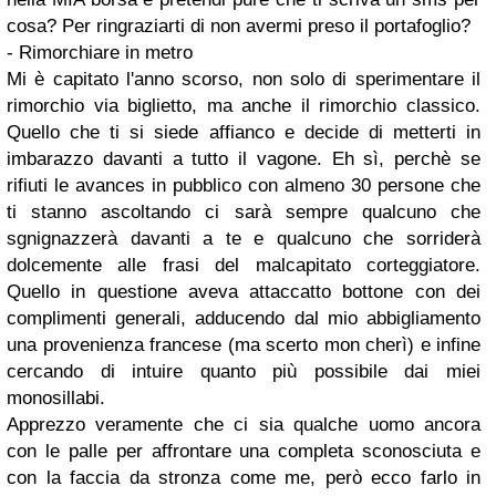
cosa? Per ringraziarti di non avermi preso il portafoglio?
-
Rimorchiare in metro
Mi è capitato l'anno scorso, non solo di sperimentare il
rimorchio via biglietto, ma anche il rimorchio classico.
Quello che ti si siede affianco e decide di metterti in
imbarazzo davanti a tutto il vagone. Eh sì, perchè se
rifiuti le avances in pubblico con almeno 30 persone che
ti stanno ascoltando ci sarà sempre qualcuno che
sgnignazzerà davanti a te e qualcuno che sorriderà
dolcemente alle frasi del malcapitato corteggiatore.
Quello in questione aveva attaccatto bottone con dei
complimenti generali, adducendo dal mio abbigliamento
una provenienza francese (
ma scerto mon cherì
) e infine
cercando di intuire quanto più possibile dai miei
monosillabi.
Apprezzo veramente che ci sia qualche uomo ancora
con le palle per affrontare una completa sconosciuta e
con la faccia da stronza
come me
, però ecco farlo in