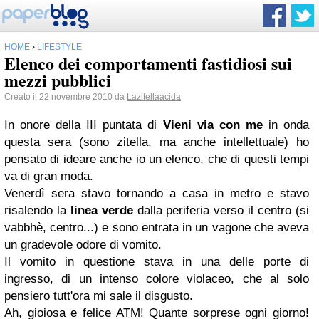
HOME
›
LIFESTYLE
Elenco dei comportamenti fastidiosi sui
mezzi pubblici
Creato il 22 novembre 2010 da
Lazitellaacida
In onore della III puntata di
Vieni via con me
in onda
questa sera (sono zitella, ma anche
intellettuale
) ho
pensato di ideare anche io un elenco, che di questi tempi
va di gran moda.
Venerdì sera stavo tornando a casa in metro e stavo
risalendo la
linea verde
dalla periferia verso il centro (si
vabbhè, centro...) e sono entrata in un vagone che aveva
un gradevole odore di vomito.
Il vomito in questione stava in una delle porte di
ingresso, di un intenso colore violaceo, che al solo
pensiero tutt'ora mi sale il disgusto.
Ah, gioiosa e felice
ATM
! Quante sorprese ogni giorno!