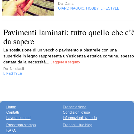
Da
Dana
GIARDINAGGIO
HOBBY
LIFESTYLE
,
,
Pavimenti laminati: tutto quello che c’
da sapere
La sostituzione di un vecchio pavimento a piastrelle con una
superficie in legno rappresenta un'esigenza estetica comune, spesso
dettata dalla necessità...
Leggere il seguito
Da
Nicolasit
LIFESTYLE
Home
Presentazione
Contatti
Condizioni d'uso
Lavora con noi
Informazioni azienda
Rassegna stampa
Proponi il tuo blog
F.A.Q.