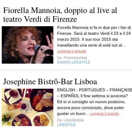
Fiorella Mannoia, doppio al live al
teatro Verdi di Firenze
Fiorella Mannoia si fa in due per i fan di
Firenze. Sarà al teatro Verdi il 23 e il 24
marzo 2015. Il suo tour 2015 sta
inanellando una serie di sold out al...
Leggere il seguito
Da
Firenzepuntog
EVENTI
LIFESTYLE
,
Josephine Bistrô-Bar Lisboa
ENGLISH - PORTUGUES – FRANÇAIS
– ESPAÑOL Il fine settima si avvicina?
Ed io vi consiglio un nuovo posticino,
ancora poco conosciuto, dove poter
gustar un buon...
Leggere il seguito
Da
Lillyslifestyle
LIFESTYLE