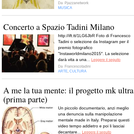
Da
Pjazzanetwork
MUSICA
Concerto a Spazio Tadini Milano
http://ift.tt/1LG6JbR Foto di Francesco
Tadini o selezione da Instagram per il
premio fotografico
"Instaworldmilano2015″. La selezione
darà vita a una...
Leggere il seguito
Da
Francescotadini
ARTE
CULTURA
,
A me la tua mente: il progetto mk ultra
(prima parte)
Un piccolo documentario, anzi meglio
una denuncia sulla manipolazione
mentale made in Italy. Preparai questi
video tempo addietro e poi li lasciai
decantare...
Leggere il seguito