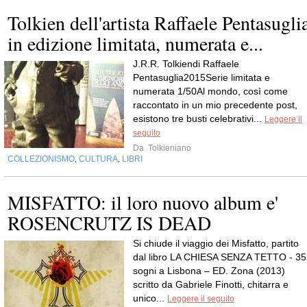
Tolkien dell'artista Raffaele Pentasugli
in edizione limitata, numerata e...
J.R.R. Tolkiendi Raffaele
Pentasuglia2015Serie limitata e
numerata 1/50Al mondo, così come
raccontato in un mio precedente post,
esistono tre busti celebrativi...
Leggere il
seguito
Da
Tolkieniano
COLLEZIONISMO
CULTURA
LIBRI
,
,
MISFATTO: il loro nuovo album e'
ROSENCRUTZ IS DEAD
Si chiude il viaggio dei Misfatto, partito
dal libro LA CHIESA SENZA TETTO - 35
sogni a Lisbona – ED. Zona (2013)
scritto da Gabriele Finotti, chitarra e
unico...
Leggere il seguito