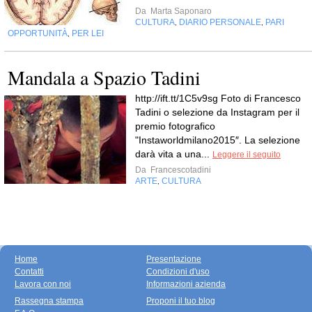
Da
Marta Saponaro
CULTURA
DIARIO PERSONALE
PARI
,
,
OPPORTUNITÀ
PER LEI
,
Mandala a Spazio Tadini
http://ift.tt/1C5v9sg Foto di Francesco
Tadini o selezione da Instagram per il
premio fotografico
"Instaworldmilano2015″. La selezione
darà vita a una...
Leggere il seguito
Da
Francescotadini
ARTE
CULTURA
,
Home
Presentazione
Contatti
Condizioni d'uso
Lavora con noi
Informazioni azienda
Rassegna stampa
Proponi il tuo blog