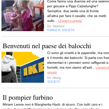
Come fanno una duenne ed una seienn
per giocare a Pippi Calzelunghe?
Semplice: due sedie una di fronte
all'altra per fare il cavallo, che se metti
sullo...
Leggere il seguito
Da
Stefanod
FAMIGLIA
SOCIETÀ
,
Benvenuti nel paese dei balocchi
Ci sono gli orsetti e le paperelle, ma no
è il mondo dei balocchi. Si parla con fras
elementari e i pensieri sono raffigurati a
fumetti, ma non siamo all’asil...
Leggere il
seguito
Da
Alblog
SOCIETÀ
Il pompier furbino
Miriam Leone non è Margherita Hack: di sicuro. Con tutti i pro e i