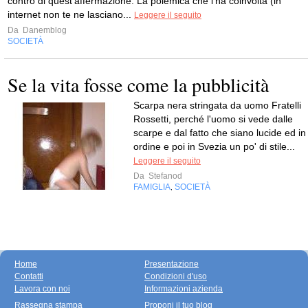
contro di quest'affermazione. La polemica che l'ha coinvolta (in
internet non te ne lasciano...
Leggere il seguito
Da
Danemblog
SOCIETÀ
Se la vita fosse come la pubblicità
Scarpa nera stringata da uomo Fratelli
Rossetti, perché l'uomo si vede dalle
scarpe e dal fatto che siano lucide ed in
ordine e poi in Svezia un po' di stile...
Leggere il seguito
Da
Stefanod
FAMIGLIA
SOCIETÀ
,
Home
Presentazione
Contatti
Condizioni d'uso
Lavora con noi
Informazioni azienda
Rassegna stampa
Proponi il tuo blog