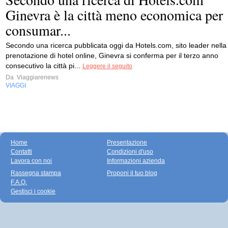
Ginevra è la città meno economica per
consumar...
Secondo una ricerca pubblicata oggi da Hotels.com, sito leader nella
prenotazione di hotel online, Ginevra si conferma per il terzo anno
consecutivo la città pi...
Leggere il seguito
Da
Viaggiarenews
VIAGGI
Home
Presentazione
Contatti
Condizioni d'uso
Lavora con noi
Informazioni azienda
Rassegna stampa
Proponi il tuo blog
F.A.Q.
Gestisci i cookie