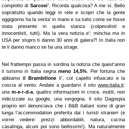
complotto di
Sarcosi’
. Ricorda qualcosa? A me si. Bello
soprattutto quando leggi in rete e scopri che la gente
oggigiorno ha la verita’ in mano e sa tutto come se fosse
stata presente in quella stanza (colpevolisti e
innocentisti, tutti). Ma la vera notizia e’: minchia ma in
USA per stupro ti danno 30 anni di galera?! In Italia non
te li danno manco se fai una strage.
Nel frattempo passa in sordina la notizia che quest’anno
il turismo in Italia segna
meno 14,5%
. Per fortuna che
abbiamo
il Brambillone
li’, col capello infuocato e la
coscia al vento. Andate a guardarvi il sito
www.italia.it
:
una
m-e-r-d-a
, quattro informazioni in croce, inutili, non
indicizzate su google, una vergogna. Il sito Dagospia
proprio ieri denunciava che i B&B italiani sono di gran
lunga l’accommodation preferita dai i turisti stranieri (e
vorrei vedere: prezzi abbordabili, natura, cucina
casalinga, alcuni poi sono bellissimi!). Ma naturalmente