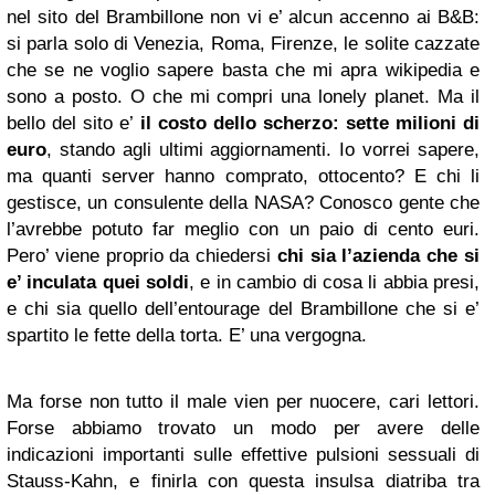
nel sito del Brambillone non vi e’ alcun accenno ai B&B:
si parla solo di Venezia, Roma, Firenze, le solite cazzate
che se ne voglio sapere basta che mi apra wikipedia e
sono a posto. O che mi compri una lonely planet. Ma il
bello del sito e’
il costo dello scherzo: sette milioni di
euro
, stando agli ultimi aggiornamenti. Io vorrei sapere,
ma quanti server hanno comprato, ottocento? E chi li
gestisce, un consulente della NASA? Conosco gente che
l’avrebbe potuto far meglio con un paio di cento euri.
Pero’ viene proprio da chiedersi
chi sia l’azienda che si
e’ inculata quei soldi
, e in cambio di cosa li abbia presi,
e chi sia quello dell’entourage del Brambillone che si e’
spartito le fette della torta. E’ una vergogna.
Ma forse non tutto il male vien per nuocere, cari lettori.
Forse abbiamo trovato un modo per avere delle
indicazioni importanti sulle effettive pulsioni sessuali di
Stauss-Kahn, e finirla con questa insulsa diatriba tra