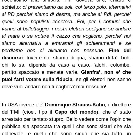
schietto:
ci presentiamo da soli, col terzo polo, alternativi
al PD perche’ siamo di destra, ma anche al PdL perche’
quelli sono populisti eccetera. Poi, per i comuni che
vanno al ballottaggio, i nostri elettori scelgano se andare
al mare o se votare il cazzo che vogliono, perche’ noi
siamo alternativi a emtrambi gli schieramenti e se
perdiamo non ci alleiamo con nessuno.
Fine del
discorso.
Invece no: stiamo di qua, stiamo di la’, boh,
chi lo sa, dipende da caso a caso, falchi, colombe,
partito spaccato e menate varie.
Gianfra’, non e’ che
puoi farti votare sulla fiducia
, se gli elettori non sanno
dove vuoi andare non ti caghera’ mai nessuno!
In USA invece c’e’
Dominique Strauss-Kahn
, il direttore
dell’
FMI
(cioe’, tipo il
Capo del mondo
), che e’ stato
arrestato per tentato stupro. Bello vedere come l’opinione
pubblica sia spaccata tra quelli che sono sicuri che sia
colpevole, e quelli che sono sicuri che sia tutto un