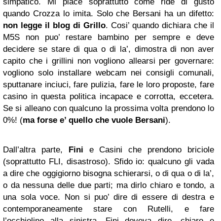
simpatico. Mi piace soprattutto come ride di gusto
quando Crozza lo imita. Solo che Bersani ha un difetto:
non legge il blog di Grillo
. Cosi’ quando dichiara che il
M5S non puo’ restare bambino per sempre e deve
decidere se stare di qua o di la’, dimostra di non aver
capito che i grillini non vogliono allearsi per governare:
vogliono solo installare webcam nei consigli comunali,
sputtanare inciuci, fare pulizia, fare le loro proposte, fare
casino in questa politica incapace e corrotta, eccetera.
Se si alleano con qualcuno la prossima volta prendono lo
0%! (
ma forse e’ quello che vuole Bersani
).
Dall’altra parte,
Fini
e Casini che prendono briciole
(soprattutto FLI, disastroso). Sfido io: qualcuno gli vada
a dire che oggigiorno bisogna schierarsi, o di qua o di la’,
o da nessuna delle due parti; ma dirlo chiaro e tondo, a
una sola voce. Non si puo’ dire di essere di destra e
contemporaneamente stare con Rutelli, e fare
l’occhiolino alla sinistra. Fini doveva dire, chiaro e