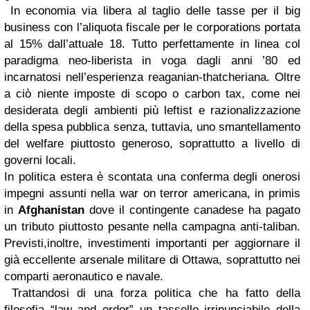
In economia via libera al taglio delle tasse per il big
business con l’aliquota fiscale per le corporations portata
al 15% dall’attuale 18. Tutto perfettamente in linea col
paradigma neo-liberista in voga dagli anni ’80 ed
incarnatosi nell’esperienza reaganian-thatcheriana. Oltre
a ciò niente imposte di scopo o carbon tax, come nei
desiderata degli ambienti più leftist e razionalizzazione
della spesa pubblica senza, tuttavia, uno smantellamento
del welfare piuttosto generoso, soprattutto a livello di
governi locali.
In politica estera è scontata una conferma degli onerosi
impegni assunti nella war on terror americana, in primis
in
Afghanistan
dove il contingente canadese ha pagato
un tributo piuttosto pesante nella campagna anti-taliban.
Previsti,inoltre, investimenti importanti per aggiornare il
già eccellente arsenale militare di Ottawa, soprattutto nei
comparti aeronautico e navale.
Trattandosi di una forza politica che ha fatto della
filosofia “law and order” un tassello irrinunciabile della