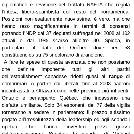
diplomatico e revisione del trattato NAFTA che regola
l’intesa libero-scambista col resto del nordamerica.
Posizioni non esattamente nuovissime, è vero, ma che
hanno reso magnificamente in termini di consensi
portando l’NDP dai 37 deputati suffragati nel 2008 ai 102
attuali e dal 19% scarso all’oltre 30. Spicca, in
particolare, il dato del Québec dove ben 58
constituencies su 75 si colorano di arancione.
A fare le spese di questa avanzata che non possiamo
che definire imponente tutti gli altri partiti
dell’establishment canadese ridotti quasi al
rango
di
comprimari. A partire dai liberali, fino al 2003 padroni
incontrastati a Ottawa come nelle province più influenti,
Ontario e perlappunto Québec, che incassano una
disfatta umiliante. Solo 34 esponenti dei 77 della vigilia
torneranno a sedere in parlamento: il prezzo altissimo
pagato all’irresolutezza della leadership ed agli scandali
ripetuti che hanno investito pezzi grossi
dell’organigramma. Scontata la dipartita di Michael