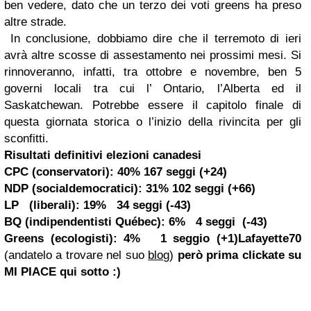
ben vedere, dato che un terzo dei voti greens ha preso
altre strade.
In conclusione, dobbiamo dire che il terremoto di ieri
avrà altre scosse di assestamento nei prossimi mesi. Si
rinnoveranno, infatti, tra ottobre e novembre, ben 5
governi locali tra cui l’ Ontario, l’Alberta ed il
Saskatchewan. Potrebbe essere il capitolo finale di
questa giornata storica o l’inizio della rivincita per gli
sconfitti.
Risultati definitivi elezioni canadesi
CPC
(conservatori): 40% 167 seggi (
+24
)
NDP
(socialdemocratici): 31% 102 seggi (
+66
)
LP
(liberali): 19% 34 seggi (
-43
)
BQ
(indipendentisti Québec): 6% 4 seggi (
-43
)
Greens
(ecologisti): 4% 1 seggio (
+1
)
Lafayette70
(andatelo a trovare nel suo
blog
)
però prima clickate su
MI PIACE
qui sotto :)