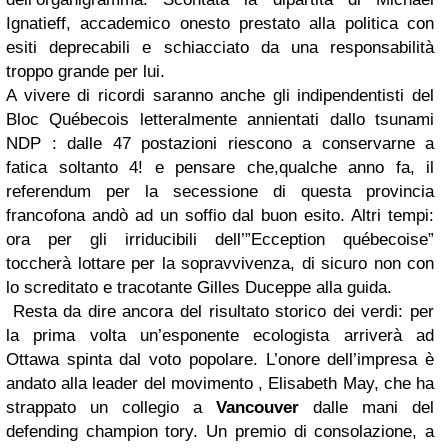
Ignatieff, accademico onesto prestato alla politica con
esiti deprecabili e schiacciato da una responsabilità
troppo grande per lui.
A vivere di ricordi saranno anche gli indipendentisti del
Bloc Québecois letteralmente annientati dallo tsunami
NDP : dalle 47 postazioni riescono a conservarne a
fatica soltanto 4! e pensare che,qualche anno fa, il
referendum per la secessione di questa provincia
francofona andò ad un soffio dal buon esito. Altri tempi:
ora per gli irriducibili dell’”Ecception québecoise”
toccherà lottare per la sopravvivenza, di sicuro non con
lo screditato e tracotante Gilles Duceppe alla guida.
Resta da dire ancora del risultato storico dei verdi: per
la prima volta un’esponente ecologista arriverà ad
Ottawa spinta dal voto popolare. L’onore dell’impresa è
andato alla leader del movimento , Elisabeth May, che ha
strappato un collegio a
Vancouver
dalle mani del
defending champion tory. Un premio di consolazione, a