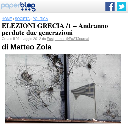
HOME
›
SOCIETÀ
›
POLITICA
ELEZIONI GRECIA /1 – Andranno
perdute due generazioni
Creato il 01 maggio 2012 da
Eastjournal
@EaSTJournal
di Matteo Zola