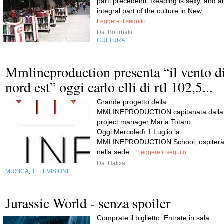
parti precedenti. Reading is sexy, and a
integral part of the culture in New...
Leggere il seguito
Da
Bourbaki
CULTURA
Mmlineproduction presenta “il vento d
nord est” oggi carlo elli di rtl 102,5...
Grande progetto della
MMLINEPRODUCTION capitanata dalla
project manager Maria Totaro.
Oggi Mercoledì 1 Luglio la
MMLINEPRODUCTION School, ospiter
nella sede...
Leggere il seguito
Da
Halixa
MUSICA
TELEVISIONE
,
Jurassic World - senza spoiler
Comprate il biglietto. Entrate in sala.