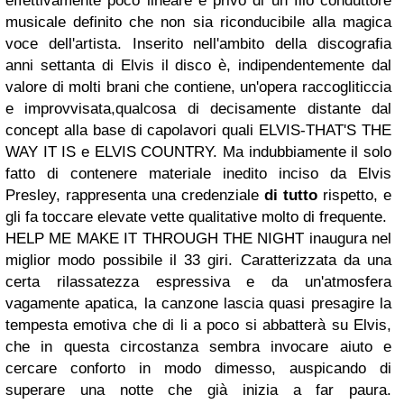
effettivamente poco lineare e privo di un filo conduttore
musicale definito che non sia riconducibile alla magica
voce dell'artista. Inserito nell'ambito della discografia
anni settanta di Elvis il disco è, indipendentemente dal
valore di molti brani che contiene, un'opera raccogliticcia
e improvvisata,qualcosa di decisamente distante dal
concept alla base di capolavori quali ELVIS-THAT'S THE
WAY IT IS e ELVIS COUNTRY. Ma indubbiamente il solo
fatto di contenere materiale inedito inciso da Elvis
Presley, rappresenta una credenziale
di tutto
rispetto, e
gli fa toccare elevate vette qualitative molto di frequente.
HELP ME MAKE IT THROUGH THE NIGHT inaugura nel
miglior modo possibile il 33 giri. Caratterizzata da una
certa rilassatezza espressiva e da un'atmosfera
vagamente apatica, la canzone lascia quasi presagire la
tempesta emotiva che di li a poco si abbatterà su Elvis,
che in questa circostanza sembra invocare aiuto e
cercare conforto in modo dimesso, auspicando di
superare una notte che già inizia a far paura.