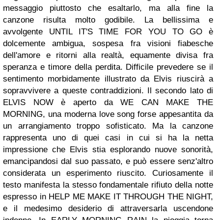
messaggio piuttosto che esaltarlo, ma alla fine la
canzone risulta molto godibile. La bellissima e
avvolgente UNTIL IT'S TIME FOR YOU TO GO è
dolcemente ambigua, sospesa fra visioni fiabesche
dell'amore e ritorni alla realtà, equamente divisa fra
speranza e timore della perdita. Difficile prevedere se il
sentimento morbidamente illustrato da Elvis riuscirà a
sopravvivere a queste contraddizioni. Il secondo lato di
ELVIS NOW è aperto da WE CAN MAKE THE
MORNING, una moderna love song forse appesantita da
un arrangiamento troppo sofisticato. Ma la canzone
rappresenta uno di quei casi in cui si ha la netta
impressione che Elvis stia esplorando nuove sonorità,
emancipandosi dal suo passato, e può essere senz'altro
considerata un esperimento riuscito. Curiosamente il
testo manifesta la stesso fondamentale rifiuto della notte
espresso in HELP ME MAKE IT THROUGH THE NIGHT,
e il medesimo desiderio di attraversarla uscendone