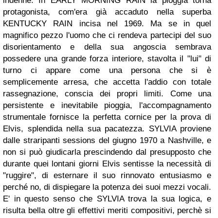
indenne. In EARLY MORNING RAIN la pioggia torna
protagonista, com'era già accaduto nella superba
KENTUCKY RAIN incisa nel 1969. Ma se in quel
magnifico pezzo l'uomo che ci rendeva partecipi del suo
disorientamento e della sua angoscia sembrava
possedere una grande forza interiore, stavolta il "lui" di
turno ci appare come una persona che si è
semplicemente arresa, che accetta l'addio con totale
rassegnazione, conscia dei propri limiti. Come una
persistente e inevitabile pioggia, l'accompagnamento
strumentale fornisce la perfetta cornice per la prova di
Elvis, splendida nella sua pacatezza. SYLVIA proviene
dalle straripanti sessions del giugno 1970 a Nashville, e
non si può giudicarla prescindendo dal presupposto che
durante quei lontani giorni Elvis sentisse la necessità di
"ruggire", di esternare il suo rinnovato entusiasmo e
perché no, di dispiegare la potenza dei suoi mezzi vocali.
E' in questo senso che SYLVIA trova la sua logica, e
risulta bella oltre gli effettivi meriti compositivi, perchè si