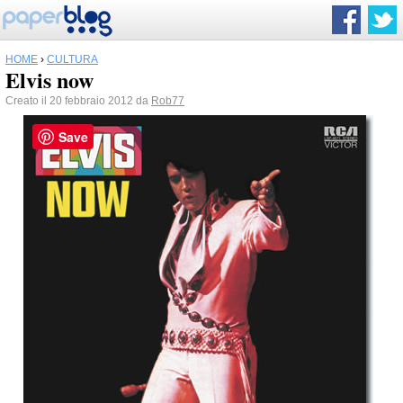
HOME
›
CULTURA
Elvis now
Creato il 20 febbraio 2012 da
Rob77
Save