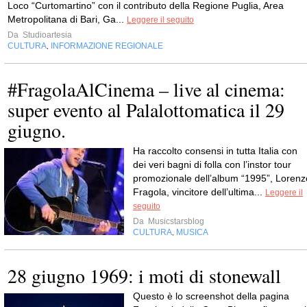
Loco “Curtomartino” con il contributo della Regione Puglia, Area
Metropolitana di Bari, Ga...
Leggere il seguito
Da
Studioartesia
CULTURA
INFORMAZIONE REGIONALE
,
#FragolaAlCinema – live al cinema:
super evento al Palalottomatica il 29
giugno.
Ha raccolto consensi in tutta Italia con
dei veri bagni di folla con l’instor tour
promozionale dell’album “1995”, Lorenz
Fragola, vincitore dell’ultima...
Leggere il
seguito
Da
Musicstarsblog
CULTURA
MUSICA
,
28 giugno 1969: i moti di stonewall
Questo è lo screenshot della pagina