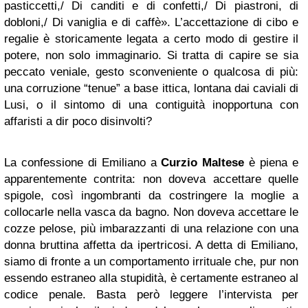
pasticcetti,/ Di canditi e di confetti,/ Di piastroni, di
dobloni,/ Di vaniglia e di caffè». L’accettazione di cibo e
regalie è storicamente legata a certo modo di gestire il
potere, non solo immaginario. Si tratta di capire se sia
peccato veniale, gesto sconveniente o qualcosa di più:
una corruzione “tenue” a base ittica, lontana dai caviali di
Lusi, o il sintomo di una contiguità inopportuna con
affaristi a dir poco disinvolti?
La confessione di Emiliano a
Curzio Maltese
è piena e
apparentemente contrita: non doveva accettare quelle
spigole, così ingombranti da costringere la moglie a
collocarle nella vasca da bagno. Non doveva accettare le
cozze pelose, più imbarazzanti di una relazione con una
donna bruttina affetta da ipertricosi. A detta di Emiliano,
siamo di fronte a un comportamento irrituale che, pur non
essendo estraneo alla stupidità, è certamente estraneo al
codice penale. Basta però leggere l’intervista per