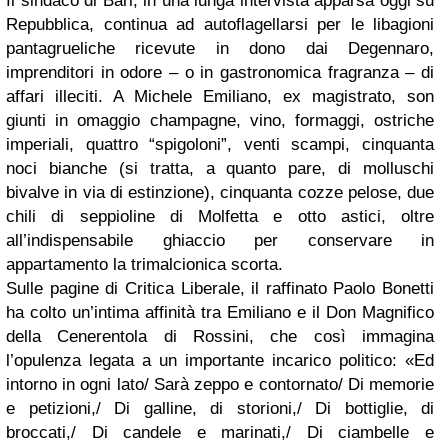
Il sindaco di Bari, in una lunga intervista apparsa oggi su
Repubblica, continua ad autoflagellarsi per le libagioni
pantagrueliche ricevute in dono dai Degennaro,
imprenditori in odore – o in gastronomica fragranza – di
affari illeciti. A Michele Emiliano, ex magistrato, son
giunti in omaggio champagne, vino, formaggi, ostriche
imperiali, quattro “spigoloni”, venti scampi, cinquanta
noci bianche (si tratta, a quanto pare, di molluschi
bivalve in via di estinzione), cinquanta cozze pelose, due
chili di seppioline di Molfetta e otto astici, oltre
all’indispensabile ghiaccio per conservare in
appartamento la trimalcionica scorta.
Sulle pagine di Critica Liberale, il raffinato Paolo Bonetti
ha colto un’intima affinità tra Emiliano e il Don Magnifico
della Cenerentola di Rossini, che così immagina
l’opulenza legata a un importante incarico politico: «Ed
intorno in ogni lato/ Sarà zeppo e contornato/ Di memorie
e petizioni,/ Di galline, di storioni,/ Di bottiglie, di
broccati,/ Di candele e marinati,/ Di ciambelle e