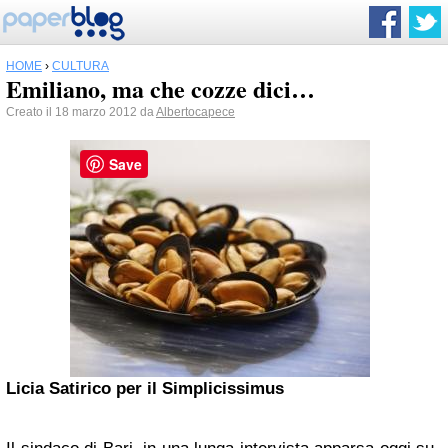
HOME
›
CULTURA
Emiliano, ma che cozze dici…
Creato il 18 marzo 2012 da
Albertocapece
Save
Licia Satirico per il Simplicissimus