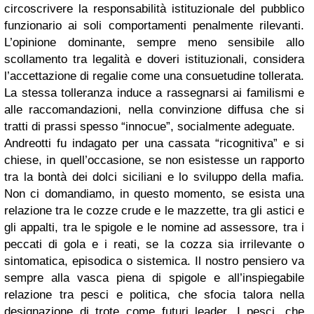
circoscrivere la responsabilità istituzionale del pubblico
funzionario ai soli comportamenti penalmente rilevanti.
L’opinione dominante, sempre meno sensibile allo
scollamento tra legalità e doveri istituzionali, considera
l’accettazione di regalie come una consuetudine tollerata.
La stessa tolleranza induce a rassegnarsi ai familismi e
alle raccomandazioni, nella convinzione diffusa che si
tratti di prassi spesso “innocue”, socialmente adeguate.
Andreotti fu indagato per una cassata “ricognitiva” e si
chiese, in quell’occasione, se non esistesse un rapporto
tra la bontà dei dolci siciliani e lo sviluppo della mafia.
Non ci domandiamo, in questo momento, se esista una
relazione tra le cozze crude e le mazzette, tra gli astici e
gli appalti, tra le spigole e le nomine ad assessore, tra i
peccati di gola e i reati, se la cozza sia irrilevante o
sintomatica, episodica o sistemica. Il nostro pensiero va
sempre alla vasca piena di spigole e all’inspiegabile
relazione tra pesci e politica, che sfocia talora nella
designazione di trote come futuri leader. I pesci, che