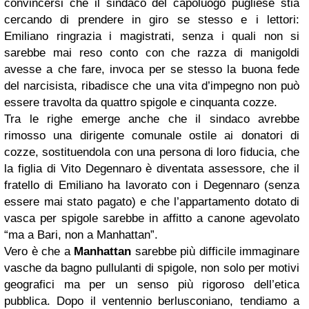
convincersi che il sindaco del capoluogo pugliese stia
cercando di prendere in giro se stesso e i lettori:
Emiliano ringrazia i magistrati, senza i quali non si
sarebbe mai reso conto con che razza di manigoldi
avesse a che fare, invoca per se stesso la buona fede
del narcisista, ribadisce che una vita d’impegno non può
essere travolta da quattro spigole e cinquanta cozze.
Tra le righe emerge anche che il sindaco avrebbe
rimosso una dirigente comunale ostile ai donatori di
cozze, sostituendola con una persona di loro fiducia, che
la figlia di Vito Degennaro è diventata assessore, che il
fratello di Emiliano ha lavorato con i Degennaro (senza
essere mai stato pagato) e che l’appartamento dotato di
vasca per spigole sarebbe in affitto a canone agevolato
“ma a Bari, non a Manhattan”.
Vero è che a
Manhattan
sarebbe più difficile immaginare
vasche da bagno pullulanti di spigole, non solo per motivi
geografici ma per un senso più rigoroso dell’etica
pubblica. Dopo il ventennio berlusconiano, tendiamo a