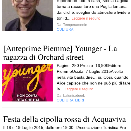
Riportando tutto a casa, Nicola Lagioia
torna a raccontare una Puglia lontana
dai clichè, scegliendo atmosfere livide e
toni d...
Leggere il seguito
Da
Temperamente
CULTURA
[Anteprime Piemme] Younger - La
ragazza di Orchard street
Pagine: 280 Prezzo: 16,90€Editore:
PiemmeUscita: 7 Luglio 2015A volte
nella vita basta dire… sì. Così, quando
Alice capisce che non ne può più di fare
la...
Leggere il seguito
Da
Lafenicebook
CULTURA
LIBRI
,
Festa della cipolla rossa di Acquaviva
Il 18 e 19 Luglio 2015, dalle ore 19.00, l’Associazione Turistica Pro