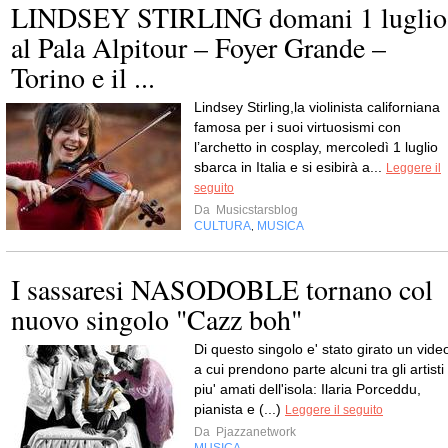
LINDSEY STIRLING domani 1 luglio
al Pala Alpitour – Foyer Grande –
Torino e il ...
Lindsey Stirling,la violinista californiana
famosa per i suoi virtuosismi con
l’archetto in cosplay, mercoledì 1 luglio
sbarca in Italia e si esibirà a...
Leggere il
seguito
Da
Musicstarsblog
CULTURA
MUSICA
,
I sassaresi NASODOBLE tornano col
nuovo singolo "Cazz boh"
Di questo singolo e' stato girato un vide
a cui prendono parte alcuni tra gli artisti
piu' amati dell'isola: Ilaria Porceddu,
pianista e (...)
Leggere il seguito
Da
Pjazzanetwork