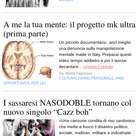
MUSICA
A me la tua mente: il progetto mk ultra
(prima parte)
Un piccolo documentario, anzi meglio
una denuncia sulla manipolazione
mentale made in Italy. Preparai questi
video tempo addietro e poi li lasciai
decantare...
Leggere il seguito
Da
Marta Saponaro
CULTURA
DIARIO PERSONALE
PARI
,
,
OPPORTUNITÀ
PER LEI
,
I sassaresi NASODOBLE tornano col
nuovo singolo “Cazz boh”
«Una canzone condita di riso sardonico
che mette a fuoco il disastro politico,
sociale, mafioso, militare e industriale