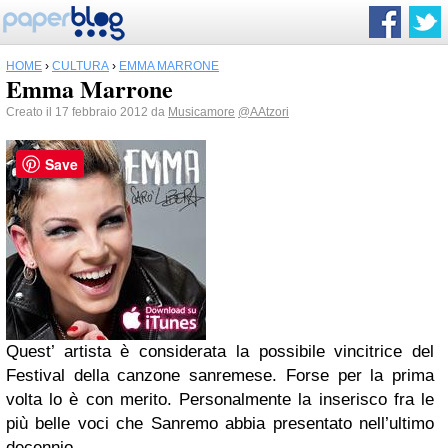
HOME
›
CULTURA
›
EMMA MARRONE
Emma Marrone
Creato il 17 febbraio 2012 da
Musicamore
@AAtzori
Save
Quest’ artista è considerata la possibile vincitrice del
Festival della canzone sanremese. Forse per la prima
volta lo è con merito. Personalmente la inserisco fra le
più belle voci che Sanremo abbia presentato nell’ultimo
decennio.