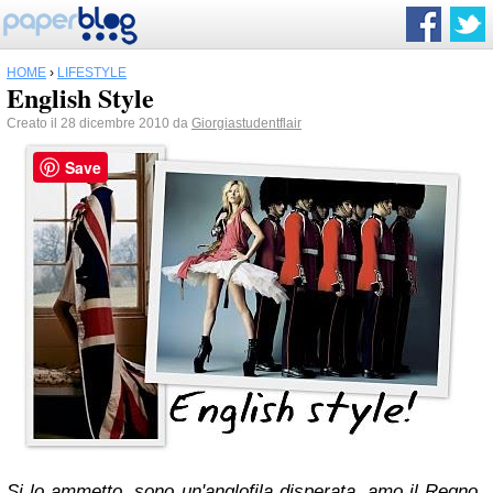
HOME
›
LIFESTYLE
English Style
Creato il 28 dicembre 2010 da
Giorgiastudentflair
Save
Si lo ammetto, sono un'anglofila disperata, amo il Regno