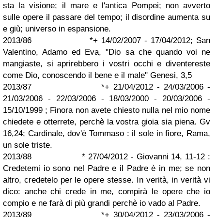
sta la visione; il mare e l'antica Pompei; non avverto
sulle opere il passare del tempo; il disordine aumenta su
e giù; universo in espansione.
2013/86 *+ 14/02/2007 - 17/04/2012; San
Valentino, Adamo ed Eva, "Dio sa che quando voi ne
mangiaste, si aprirebbero i vostri occhi e diventereste
come Dio, conoscendo il bene e il male" Genesi, 3,5
2013/87 *+ 21/04/2012 - 24/03/2006 -
21/03/2006 - 22/03/2006 - 18/03/2000 - 20/03/2006 -
15/10/1999 ; Finora non avete chiesto nulla nel mio nome
chiedete e otterrete, perchè la vostra gioia sia piena. Gv
16,24; Cardinale, dov'è Tommaso : il sole in fiore, Rama,
un sole triste.
2013/88 * 27/04/2012 - Giovanni 14, 11-12 :
Credetemi io sono nel Padre e il Padre è in me; se non
altro, credetelo per le opere stesse. In verità, in verità vi
dico: anche chi crede in me, compirà le opere che io
compio e ne farà di più grandi perchè io vado al Padre.
2013/89 *+ 30/04/2012 - 23/03/2006 -