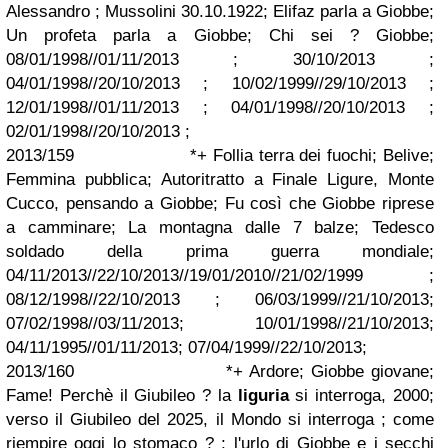
Alessandro ; Mussolini 30.10.1922; Elifaz parla a Giobbe;
Un profeta parla a Giobbe; Chi sei ? Giobbe;
08/01/1998//01/11/2013 ; 30/10/2013 ;
04/01/1998//20/10/2013 ; 10/02/1999//29/10/2013 ;
12/01/1998//01/11/2013 ; 04/01/1998//20/10/2013 ;
02/01/1998//20/10/2013 ;
2013/159 *+ Follia terra dei fuochi; Belive;
Femmina pubblica; Autoritratto a Finale Ligure, Monte
Cucco, pensando a Giobbe; Fu così che Giobbe riprese
a camminare; La montagna dalle 7 balze; Tedesco
soldado della prima guerra mondiale;
04/11/2013//22/10/2013//19/01/2010//21/02/1999 ;
08/12/1998//22/10/2013 ; 06/03/1999//21/10/2013;
07/02/1998//03/11/2013; 10/01/1998//21/10/2013;
04/11/1995//01/11/2013; 07/04/1999//22/10/2013;
2013/160 *+ Ardore; Giobbe giovane;
Fame! Perchè il Giubileo ? la
liguria
si interroga, 2000;
verso il Giubileo del 2025, il Mondo si interroga ; come
riempire oggi lo stomaco ? ; l'urlo di Giobbe e i secchi