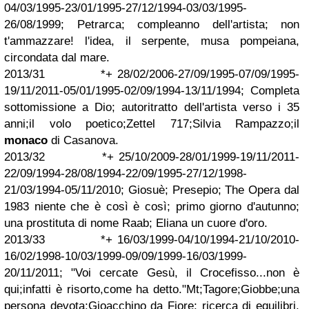
04/03/1995-23/01/1995-27/12/1994-03/03/1995-
26/08/1999; Petrarca; compleanno dell'artista; non
t'ammazzare! l'idea, il serpente, musa pompeiana,
circondata dal mare.
2013/31 *+ 28/02/2006-27/09/1995-07/09/1995-
19/11/2011-05/01/1995-02/09/1994-13/11/1994; Completa
sottomissione a Dio; autoritratto dell'artista verso i 35
anni;il volo poetico;Zettel 717;Silvia Rampazzo;il
monaco
di Casanova.
2013/32 *+ 25/10/2009-28/01/1999-19/11/2011-
22/09/1994-28/08/1994-22/09/1995-27/12/1998-
21/03/1994-05/11/2010; Giosuè; Presepio; The Opera dal
1983 niente che è così è così; primo giorno d'autunno;
una prostituta di nome Raab; Eliana un cuore d'oro.
2013/33 *+ 16/03/1999-04/10/1994-21/10/2010-
16/02/1998-10/03/1999-09/09/1999-16/03/1999-
20/11/2011; "Voi cercate Gesù, il Crocefisso...non è
qui;infatti è risorto,come ha detto."Mt;Tagore;Giobbe;una
persona devota;Gioacchino da Fiore; ricerca di equilibri,