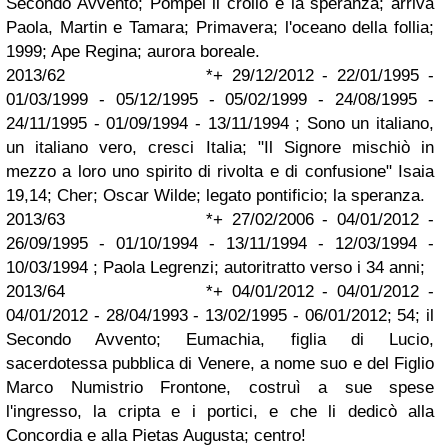
Secondo Avvento; Pompei il crollo e la speranza; arriva
Paola, Martin e Tamara; Primavera; l'oceano della follia;
1999; Ape Regina; aurora boreale.
2013/62 *+ 29/12/2012 - 22/01/1995 -
01/03/1999 - 05/12/1995 - 05/02/1999 - 24/08/1995 -
24/11/1995 - 01/09/1994 - 13/11/1994 ; Sono un italiano,
un italiano vero, cresci Italia; "Il Signore mischiò in
mezzo a loro uno spirito di rivolta e di confusione" Isaia
19,14; Cher; Oscar Wilde; legato pontificio; la speranza.
2013/63 *+ 27/02/2006 - 04/01/2012 -
26/09/1995 - 01/10/1994 - 13/11/1994 - 12/03/1994 -
10/03/1994 ; Paola Legrenzi; autoritratto verso i 34 anni;
2013/64 *+ 04/01/2012 - 04/01/2012 -
04/01/2012 - 28/04/1993 - 13/02/1995 - 06/01/2012; 54; il
Secondo Avvento; Eumachia, figlia di Lucio,
sacerdotessa pubblica di Venere, a nome suo e del Figlio
Marco Numistrio Frontone, costruì a sue spese
l'ingresso, la cripta e i portici, e che li dedicò alla
Concordia e alla Pietas Augusta; centro!