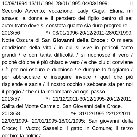
10/09/1994-13/11/1994-28/01/1995-04/03/1999; il
Secondo Avvento; vocazione; Lady Gaga; Eliana mi
amava; la donna e il pensiero del figlio dentro di sè;
autoritratto dove si constata quanto sia duro progredire.
2013/56 *+ 03/01/1996-20/12/2011-28/02/1999;
Notte Oscura di San
Giovanni della Croce
: O misera
condizione della vita / in cui si vive in pericoli tanto
grandi / e con tanta difficoltà / si riconosce il vero /
poichè ciò che è più chiaro e vero / e che più ci conviene
/ è per noi oscuro e dubbioso / e dunque lo fuggiamo /
per abbracciare e inseguire invece / quel che più
risplende e sazia / il nostro occhio / sebbene sia per noi
il peggio / che ci fa inciampare ad ogni passo !
2013/57 *+ 21/12/2011-30/12/1995-20/12/2011;
Salita del Monte Carmelo, San Giovanni della Croce.
2013/58 *+ 31/12/1995-22/12/2011-
22/03/1999- 20/01/1995-18/01/1995; San giovanni della
Croce; il Vuoto; Sassello il gatto in Comune; il terzo
occhio; la politica.