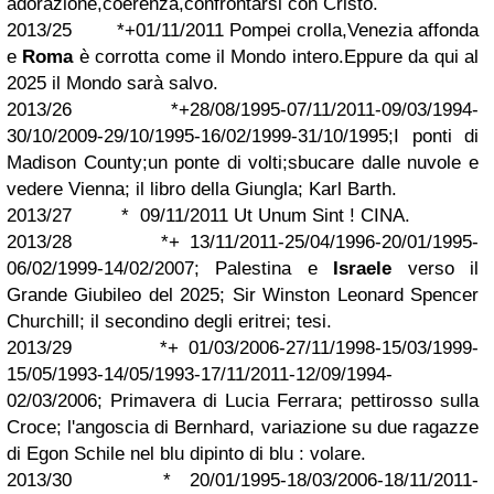
adorazione,coerenza,confrontarsi con Cristo.
2013/25 *+01/11/2011 Pompei crolla,Venezia affonda
e
Roma
è corrotta come il Mondo intero.Eppure da qui al
2025 il Mondo sarà salvo.
2013/26 *+28/08/1995-07/11/2011-09/03/1994-
30/10/2009-29/10/1995-16/02/1999-31/10/1995;I ponti di
Madison County;un ponte di volti;sbucare dalle nuvole e
vedere Vienna; il libro della Giungla; Karl Barth.
2013/27 * 09/11/2011 Ut Unum Sint ! CINA.
2013/28 *+ 13/11/2011-25/04/1996-20/01/1995-
06/02/1999-14/02/2007; Palestina e
Israele
verso il
Grande Giubileo del 2025; Sir Winston Leonard Spencer
Churchill; il secondino degli eritrei; tesi.
2013/29 *+ 01/03/2006-27/11/1998-15/03/1999-
15/05/1993-14/05/1993-17/11/2011-12/09/1994-
02/03/2006; Primavera di Lucia Ferrara; pettirosso sulla
Croce; l'angoscia di Bernhard, variazione su due ragazze
di Egon Schile nel blu dipinto di blu : volare.
2013/30 * 20/01/1995-18/03/2006-18/11/2011-