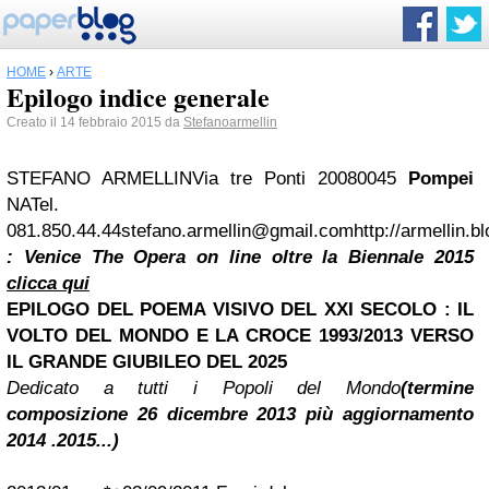
HOME
›
ARTE
Epilogo indice generale
Creato il 14 febbraio 2015 da
Stefanoarmellin
STEFANO ARMELLIN
Via tre Ponti 200
80045
Pompei
NA
Tel.
081.850.44.44
stefano.armellin@gmail.com
http://armellin.
: Venice The Opera on line oltre la Biennale 2015
clicca qui
EPILOGO DEL POEMA VISIVO DEL XXI SECOLO : IL
VOLTO DEL MONDO E LA CROCE 1993/2013 VERSO
IL GRANDE GIUBILEO DEL 2025
Dedicato a tutti i Popoli del Mondo
(termine
composizione 26 dicembre 2013 più aggiornamento
2014 .2015...)