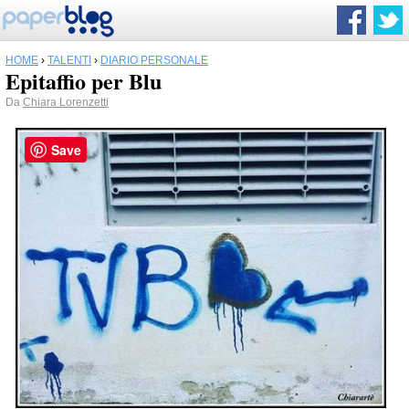
HOME
›
TALENTI
›
DIARIO PERSONALE
Epitaffio per Blu
Da
Chiara Lorenzetti
Save