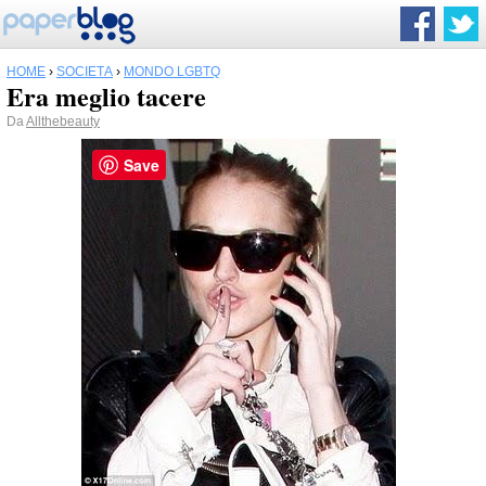
HOME
›
SOCIETÀ
›
MONDO LGBTQ
Era meglio tacere
Da
Allthebeauty
Save