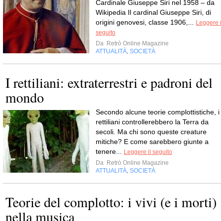
Cardinale Giuseppe Siri nel 1958 – da
Wikipedia Il cardinal Giuseppe Siri, di
origini genovesi, classe 1906,...
Leggere i
seguito
Da
Retrò Online Magazine
ATTUALITÀ
SOCIETÀ
,
I rettiliani: extraterrestri e padroni del
mondo
Secondo alcune teorie complottistiche, i
rettiliani controllerebbero la Terra da
secoli. Ma chi sono queste creature
mitiche? E come sarebbero giunte a
tenere...
Leggere il seguito
Da
Retrò Online Magazine
ATTUALITÀ
SOCIETÀ
,
Teorie del complotto: i vivi (e i morti)
nella musica