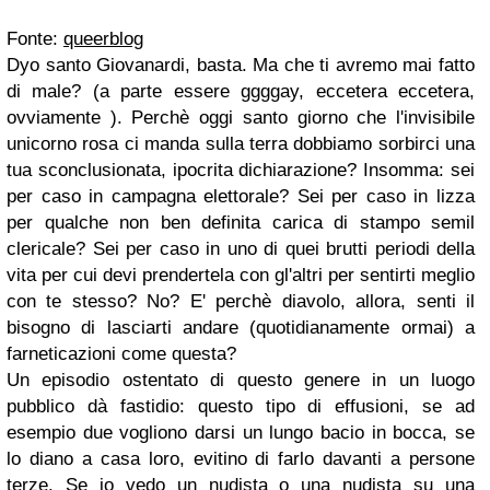
Fonte:
queerblog
Dyo santo Giovanardi, basta. Ma che ti avremo mai fatto
di male? (a parte essere ggggay, eccetera eccetera,
ovviamente ). Perchè oggi santo giorno che l'invisibile
unicorno rosa ci manda sulla terra dobbiamo sorbirci una
tua sconclusionata, ipocrita dichiarazione? Insomma: sei
per caso in campagna elettorale? Sei per caso in lizza
per qualche non ben definita carica di stampo semil
clericale? Sei per caso in uno di quei brutti periodi della
vita per cui devi prendertela con gl'altri per sentirti meglio
con te stesso? No? E' perchè diavolo, allora, senti il
bisogno di lasciarti andare (quotidianamente ormai) a
farneticazioni come questa?
Un episodio ostentato di questo genere in un luogo
pubblico dà fastidio: questo tipo di effusioni, se ad
esempio due vogliono darsi un lungo bacio in bocca, se
lo diano a casa loro, evitino di farlo davanti a persone
terze. Se io vedo un nudista o una nudista su una