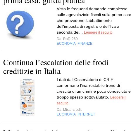
prima casa: guida pratica
Visto le frequenti domande complesse
sulle agevolazioin fiscali sulla prima cas
che prevedono l'abbattimento
dell'imposta di registro o dell'Iva a
seconda dei...
Leggere il seguito
Da
Raffa269
ECONOMIA
FINANZE
,
Continua l’escalation delle frodi
creditizie in Italia
​I dati dall’Osservatorio di CRIF
confermano l’inarrestabile trend di
crescita di un crimine poco conosciuto e
troppo spesso sottovalutato.
Leggere il
seguito
Da
Mistercredit
ECONOMIA
INTERNET
,