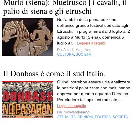
Murlo (siena): bluetrusco | i cavalli, il
palio di siena e gli etruschi
Nell’ambito della prima edizione
dell’unico grande festival dedicato agli
Etruschi, in programma dal 3 luglio al 2
agosto a Murlo (Siena), domenica 5
luglio all...
Leggere il seguito
Da
Amedit Magazine
CULTURA
SOCIETÀ
,
Il Donbass è come il sud Italia.
Quindi potrebbe essere utile analizzare
le posizioni polarizzate che molti hanno
appreso per quanto riguarda l'Ucraina.
Per eludere tali opinioni radicate,...
Leggere il seguito
Da
Nicovendome55
ATTUALITÀ
OPINIONI
POLITICA
SOCIETÀ
,
,
,