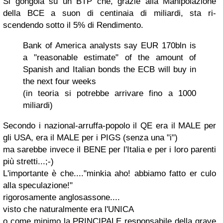
Si gongola su un BTP che, grazie alla Manipolazione
della BCE a suon di centinaia di miliardi, sta ri-
scendendo sotto il 5% di Rendimento.
Bank of America analysts say EUR 170bln is
a "reasonable estimate" of the amount of
Spanish and Italian bonds the ECB will buy in
the next four weeks
(in teoria si potrebbe arrivare fino a 1000
miliardi)
Secondo i nazional-arruffa-popolo il QE era il MALE per
gli USA, era il MALE per i PIGS (senza una "i")
ma sarebbe invece il BENE per l'Italia e per i loro parenti
più stretti...;-)
L'importante è che....
"minkia aho! abbiamo fatto er culo
alla speculazione!"
rigorosamente anglosassone....
visto che naturalmente era l'UNICA
o come minimo la PRINCIPALE responsabile della grave