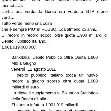
meritata...).
L'erba era
verde
...la Borsa era
verde
...i BTP erano
verdi
...
Tutto
verde
meno una cosa
che è sempre PIU' in
ROSSO
....da almeno 25 anni...
Di record in record eccoci oltre quota 1.900 miliardi di
Debito Pubblico Italiano...
1.901.919.000.000
Bankitalia:
Debito Pubblico Oltre Quota 1.900
Mld a Giugno
venerdì, 12 agosto 2011
Il debito pubblico italiano tocca un nuovo
record a giugno scorso oltre quota 1.900
miliardi di euro.
Lo rileva il supplemento al Bollettino Statistico
della Banca d'Italia.
Si attesta infatti a 1.901,919 miliardi.
L'aumento include la quota di competenza