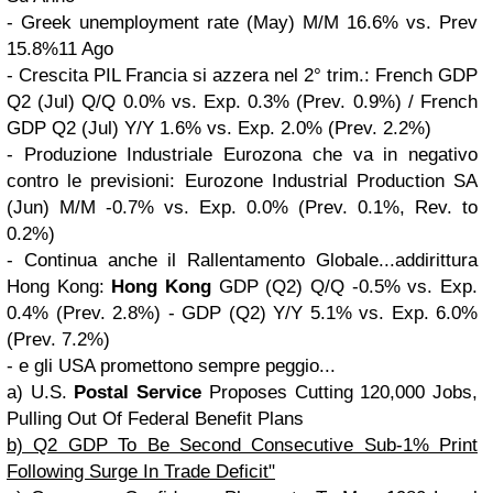
- Greek unemployment rate (May) M/M 16.6% vs. Prev
15.8%11 Ago
- Crescita PIL Francia si azzera nel 2° trim.: French GDP
Q2 (Jul) Q/Q 0.0% vs. Exp. 0.3% (Prev. 0.9%) / French
GDP Q2 (Jul) Y/Y 1.6% vs. Exp. 2.0% (Prev. 2.2%)
- Produzione Industriale Eurozona che va in negativo
contro le previsioni: Eurozone Industrial Production SA
(Jun) M/M -0.7% vs. Exp. 0.0% (Prev. 0.1%, Rev. to
0.2%)
- Continua anche il Rallentamento Globale...addirittura
Hong Kong:
Hong Kong
GDP (Q2) Q/Q -0.5% vs. Exp.
0.4% (Prev. 2.8%) - GDP (Q2) Y/Y 5.1% vs. Exp. 6.0%
(Prev. 7.2%)
- e gli USA promettono sempre peggio...
a) U.S.
Postal Service
Proposes Cutting 120,000 Jobs,
Pulling Out Of Federal Benefit Plans
b) Q2 GDP To Be Second Consecutive Sub-1% Print
Following Surge In Trade Deficit"