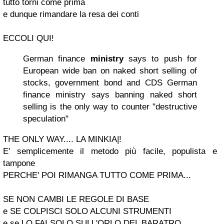
tutto torni come prima
e dunque rimandare la resa dei conti
ECCOLI QUI!
German finance
ministry
says to push for
European wide ban on naked short selling of
stocks, government bond and CDS
German
finance ministry says banning naked short
selling
is the only way to counter "destructive
speculation"
THE ONLY WAY....
LA MINKIA|!
E' semplicemente il metodo più facile, populista e
tampone
PERCHE' POI RIMANGA TUTTO COME PRIMA...
SE NON CAMBI LE REGOLE DI BASE
e SE COLPISCI SOLO ALCUNI STRUMENTI
e se LO FAI SOLO SULL'ORLO DEL BARATRO