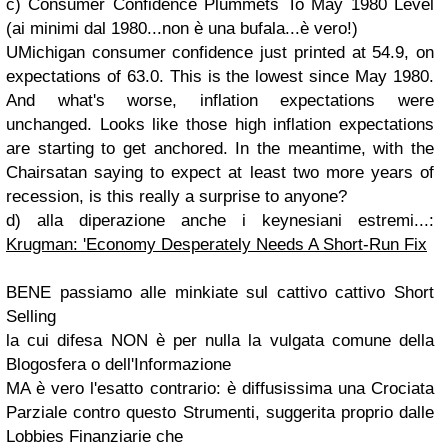
c) Consumer Confidence Plummets To May 1980 Level
(ai minimi dal 1980...non è una bufala...è vero!)
UMichigan consumer confidence just printed at 54.9, on
expectations of 63.0. This is the
lowest since May 1980.
And what's worse, inflation expectations were
unchanged. Looks like those high inflation expectations
are starting to get anchored. In the meantime, with the
Chairsatan saying to expect at least two more years of
recession, is this really a surprise to anyone?
d) alla diperazione anche i keynesiani estremi...:
Krugman: 'Economy Desperately Needs A Short-Run Fix
BENE passiamo alle minkiate sul cattivo cattivo
Short
Selling
la cui difesa NON è per nulla la
vulgata comune della
Blogosfera
o dell'Informazione
MA è vero l'esatto contrario: è diffusissima una Crociata
Parziale contro questo Strumenti, suggerita proprio dalle
Lobbies Finanziarie
che