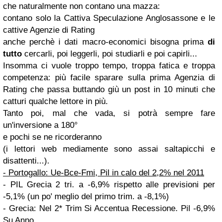
che naturalmente non contano una mazza:
contano solo la Cattiva Speculazione Anglosassone e le
cattive Agenzie di Rating
anche perchè i dati macro-economici bisogna prima
di
tutto
cercarli, poi leggerli, poi studiarli e poi capirli...
Insomma ci vuole troppo tempo, troppa fatica e troppa
competenza: più facile sparare sulla prima Agenzia di
Rating che passa buttando giù un post in 10 minuti che
catturi qualche lettore in più.
Tanto poi, mal che vada, si potrà sempre fare
un'inversione a 180°
e pochi se ne ricorderanno
(i lettori web mediamente sono assai saltapicchi e
disattenti...).
- Portogallo: Ue-Bce-Fmi, Pil in calo del 2,2% nel 2011
- PIL Grecia 2 tri. a -6,9% rispetto alle previsioni per
-5,1% (un po' meglio del primo trim. a -8,1%)
-
Grecia: Nel 2* Trim Si Accentua Recessione. Pil -6,9%
Su Anno