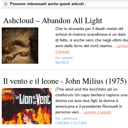
Possono interessarti anche questi articoli :
Ashcloud – Abandon All Light
Che io straveda per il death metal old
school di matrice scandinava è un dato
di fatto, è anche vero che negli ultimi du
anni dalle terre del nord stanno...
Legger
il seguito
Da
Iyezine
MUSICA
Il vento e il leone - John Milius (1975)
(The wind and the lion)Visto ad un
cineforum.Un capo berbero rapisce una
donna coi suoi due figli; la donna è
americana e il presidente Roosvelt in
persona vien...
Leggere il seguito
Da
Lakehurst
CINEMA
CULTURA
,