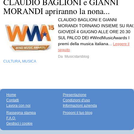
CLAUDIO BAGLIONI e GIANNI
MORANDI apriranno la nona...
CLAUDIO BAGLIONI E GIANNI
MORANDI TORNANO INSIEME SU RAI
GIOVEDÌ 4 GIUGNO ALLE ORE 20.30
SUL PALCO DEI #WindMusicAwards I
premi della musica italiana...
Leggere il
seguito
Da
Musicstarsblog
CULTURA
MUSICA
,
Home
Presentazione
Contatti
Condizioni d'uso
Lavora con noi
Informazioni azienda
Rassegna stampa
Proponi il tuo blog
F.A.Q.
Gestisci i cookie