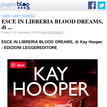
HOME
›
LIBRI
›
ROMANZI
ESCE IN LIBRERIA BLOOD DREAMS,
di ...
Creato il 21 novembre 2010 da
Isn't It Romantic?
ESCE IN LIBRERIA
BLOOD DREAMS,
di Kay Hooper
- EDIZIONI LEGGEREDITORE
Save