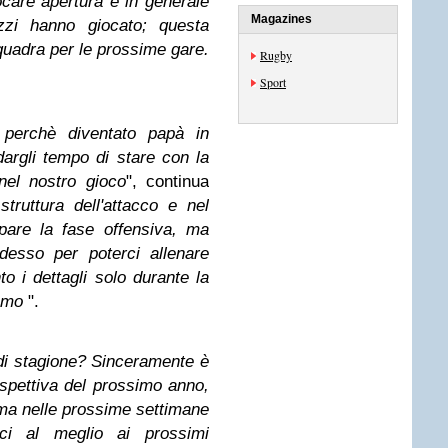
iocare apertura e in generale
Magazines
zi hanno giocato; questa
quadra per le prossime gare.
Rugby
Sport
perchè diventato papà in
argli tempo di stare con la
nel nostro gioco
", continua
struttura dell'attacco e nel
pare la fase offensiva, ma
esso per poterci allenare
 i dettagli solo durante la
remo
".
 di stagione? Sinceramente è
rospettiva del prossimo anno,
, ma nelle prossime settimane
ci al meglio ai prossimi