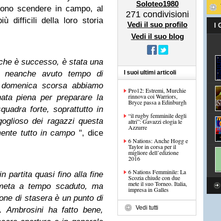
Soloteo1980
sono scendere in campo, al
271
condivisioni
 difficili della loro storia
Vedi il suo profilo
I
Vedi il suo blog
o che è successo, è stata una
mo neanche avuto tempo di
I suoi ultimi articoli
o domenica scorsa abbiamo
Pro12: Estremi, Murchie
rinnova coi Warriors,
ata piena per preparare la
Bryce passa a Edinburgh
uadra forte, soprattutto in
“il rugby femminile degli
oglioso dei ragazzi questa
altri”: Gavazzi elogia le
Azzurre
ente tutto in campo
", dice
6 Nations: Anche Hogg e
Taylor in corsa per il
migliore dell’edizione
2016
6 Nations Femminile: La
 partita quasi fino alla fine
Scozia chiude con due
mete il suo Torneo. Italia,
 meta a tempo scaduto, ma
impresa in Galles
one di stasera è un punto di
Vedi tutti
. Ambrosini ha fatto bene,