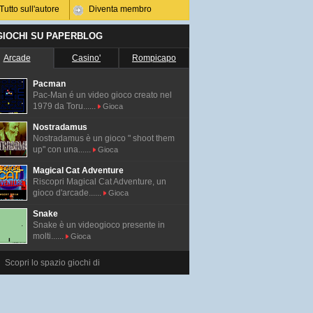
Tutto sull'autore
Diventa membro
 GIOCHI SU PAPERBLOG
Arcade
Casino'
Rompicapo
Pacman
Pac-Man é un video gioco creato nel
1979 da Toru......
Gioca
Nostradamus
Nostradamus è un gioco " shoot them
up" con una......
Gioca
Magical Cat Adventure
Riscopri Magical Cat Adventure, un
gioco d'arcade......
Gioca
Snake
Snake è un videogioco presente in
molti......
Gioca
Scopri lo spazio giochi di