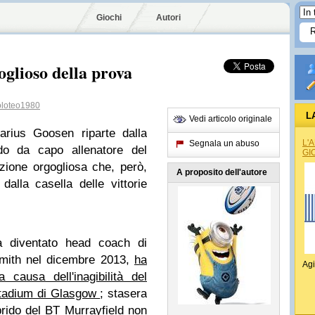
Giochi
Autori
oglioso della prova
loteo1980
L
Vedi articolo originale
arius Goosen riparte dalla
L'
Segnala un abuso
do da capo allenatore del
GI
zione orgogliosa che, però,
A proposito dell'autore
alla casella delle vittorie
 diventato head coach di
Smith nel dicembre 2013,
ha
Agi
 causa dell'inagibilità del
 Stadium di Glasgow
; stasera
ibrido del BT Murrayfield non