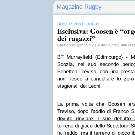
Magazine Rugby
HOME
›
SPORT
›
RUGBY
Esclusiva: Goosen è “org
dei ragazzi”
Creato il 09 gennaio 2016 da
Soloteo1980
@so
BT Murrayfield (Edimburgo) - M
Scozia, nel suo secondo perio
Benetton Treviso, con una presta
non riesce a cancellare lo zero d
stagionali dei Leoni.
La prima volta che Goosen era
Treviso, dopo l'addio di Franco 
dovuto rinviare il suo debutto a
terreno di gioco dello Scotstoun
fa freddo, ma il terreno di gioco 