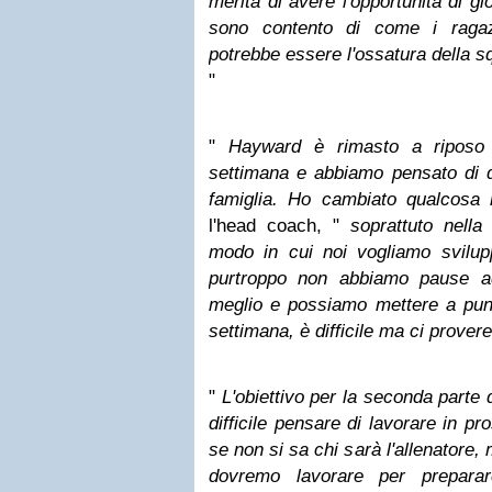
merita di avere l'opportunità di g
sono contento di come i ragaz
potrebbe essere l'ossatura della s
"
"
Hayward è rimasto a riposo 
settimana e abbiamo pensato di d
famiglia. Ho cambiato qualcosa 
l'head coach, "
soprattuto nella 
modo in cui noi vogliamo svilup
purtroppo non abbiamo pause ad
meglio e possiamo mettere a punto
settimana, è difficile ma ci prove
"
L'obiettivo per la seconda parte
difficile pensare di lavorare in p
se non si sa chi sarà l'allenatore
dovremo lavorare per preparar