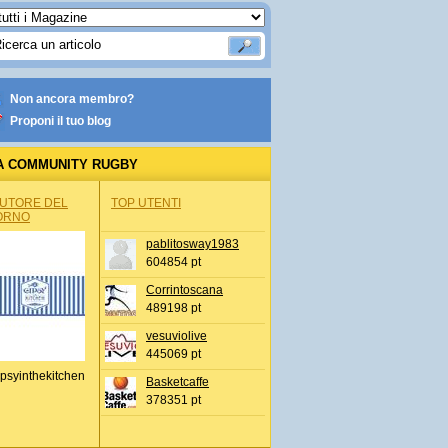
Non ancora membro?
Proponi il tuo blog
A COMMUNITY RUGBY
AUTORE DEL
TOP UTENTI
ORNO
pablitosway1983
604854 pt
Corrintoscana
489198 pt
vesuviolive
445069 pt
psyinthekitchen
Basketcaffe
378351 pt