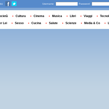
 su
Username
Password
ocietà
Cultura
Cinema
Musica
Libri
Viaggi
Tecnol
er Lei
Sesso
Cucina
Salute
Scienze
Media & Co