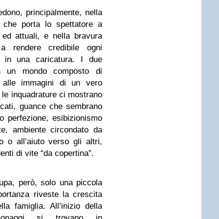
iedono, principalmente, nella
che porta lo spettatore a
 ed attuali, e nella bravura
 a rendere credibile ogni
o in una caricatura. I due
o in un mondo composto di
e alle immagini di un vero
 le inquadrature ci mostrano
ccati, guance che sembrano
o perfezione, esibizionismo
te, ambiente circondato da
 o all’aiuto verso gli altri,
nti di vite “da copertina”.
pa, però, solo una piccola
ortanza riveste la crescita
la famiglia. All’inizio della
ersonaggi si trovano in