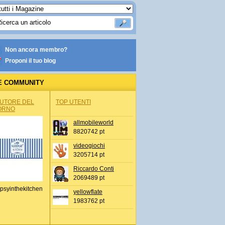
Non ancora membro?
Proponi il tuo blog
E COMMUNITY
AUTORE DEL
TOP UTENTI
ORNO
allmobileworld
8820742 pt
videogiochi
3205714 pt
Riccardo Conti
2069489 pt
psyinthekitchen
yellowflate
1983762 pt