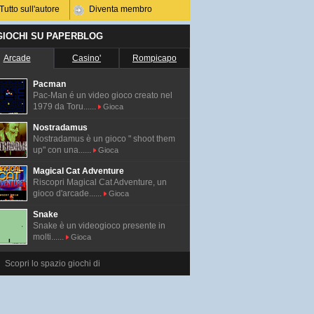
Tutto sull'autore
Diventa membro
 GIOCHI SU PAPERBLOG
Arcade
Casino'
Rompicapo
Pacman
Pac-Man é un video gioco creato nel
1979 da Toru......
Gioca
Nostradamus
Nostradamus è un gioco " shoot them
up" con una......
Gioca
Magical Cat Adventure
Riscopri Magical Cat Adventure, un
gioco d'arcade......
Gioca
Snake
Snake è un videogioco presente in
molti......
Gioca
Scopri lo spazio giochi di