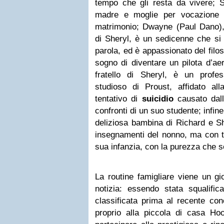
tempo che gli resta da vivere; S
madre e moglie per vocazione 
matrimonio; Dwayne (Paul Dano),
di Sheryl, è un sedicenne che si 
parola, ed è appassionato del filo
sogno di diventare un pilota d’aer
fratello di Sheryl, è un profe
studioso di Proust, affidato a
tentativo di
suicidio
causato dall
confronti di un suo studente; infine,
deliziosa bambina di Richard e She
insegnamenti del nonno, ma con tut
sua infanzia, con la purezza che so
La routine famigliare viene un g
notizia: essendo stata squalifi
classificata prima al recente con
proprio alla piccola di casa Hoo