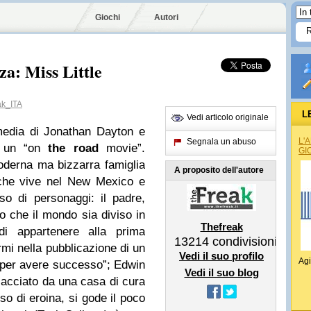
Giochi
Autori
za: Miss Little
k_ITA
L
Vedi articolo originale
edia di Jonathan Dayton e
L'
Segnala un abuso
ta un “on
the road
movie”.
GI
oderna ma bizzarra famiglia
A proposito dell'autore
 che vive nel New Mexico e
so di personaggi: il padre,
o che il mondo sia diviso in
Thefreak
di appartenere alla prima
13214
condivisioni
armi nella pubblicazione di un
Vedi il suo profilo
Agi
e per avere successo”; Edwin
Vedi il suo blog
 cacciato da una casa di cura
so di eroina, si gode il poco