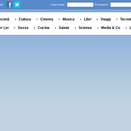
 su
Username
Password
ocietà
Cultura
Cinema
Musica
Libri
Viaggi
Tecnol
er Lei
Sesso
Cucina
Salute
Scienze
Media & Co