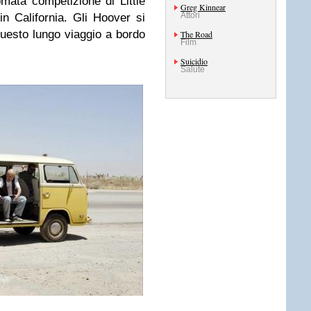
omata competizione di Little
Greg Kinnear
Attori
n California. Gli Hoover si
questo lungo viaggio a bordo
The Road
Film
Suicidio
Salute