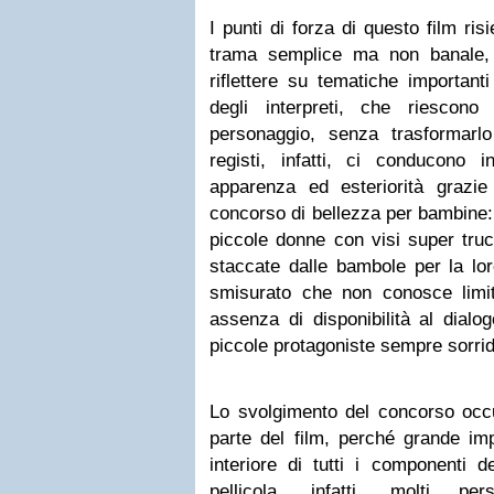
I punti di forza di questo film ris
trama semplice ma non banale, 
riflettere su tematiche importanti
degli interpreti, che riescono
personaggio, senza trasformarl
registi, infatti, ci conducon
apparenza ed esteriorità grazi
concorso di bellezza per bambine:
piccole donne con visi super tru
staccate dalle bambole per la lor
smisurato che non conosce limi
assenza di disponibilità al dialogo
piccole protagoniste sempre sorride
Lo svolgimento del concorso occu
parte del film, perché grande imp
interiore di tutti i componenti del
pellicola, infatti, molti p