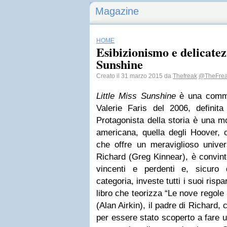
Magazine
HOME
Esibizionismo e delicatez
Sunshine
Creato il 31 marzo 2015 da
Thefreak
@TheFrea
Little Miss Sunshine
è una comm
Valerie Faris del 2006, defini
Protagonista della storia è una m
americana, quella degli Hoover,
che offre un meraviglioso univer
Richard (Greg Kinnear), è convint
vincenti e perdenti e, sicuro 
categoria, investe tutti i suoi risp
libro che teorizza “Le nove regol
(Alan Airkin), il padre di Richard,
per essere stato scoperto a fare u