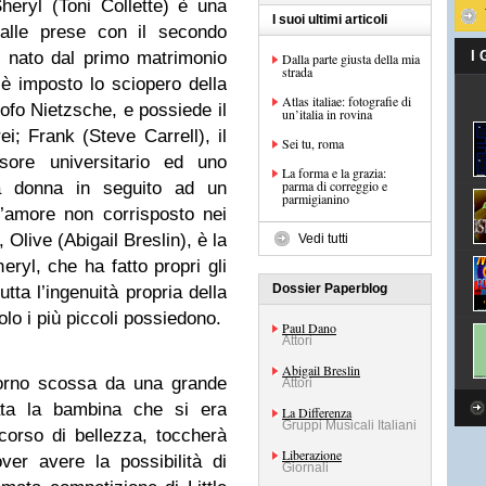
heryl (Toni Collette) è una
I suoi ultimi articoli
alle prese con il secondo
 nato dal primo matrimonio
I
Dalla parte giusta della mia
strada
è imposto lo sciopero della
Atlas italiae: fotografie di
sofo Nietzsche, e possiede il
un’italia in rovina
ei; Frank (Steve Carrell), il
Sei tu, roma
ssore universitario ed uno
La forma e la grazia:
parma di correggio e
lla donna in seguito ad un
parmigianino
’amore non corrisposto nei
 Olive (Abigail Breslin), è la
Vedi tutti
ryl, che ha fatto propri gli
Dossier Paperblog
ta l’ingenuità propria della
lo i più piccoli possiedono.
Paul Dano
Attori
Abigail Breslin
iorno scossa da una grande
Attori
cata la bambina che si era
La Differenza
Gruppi Musicali Italiani
corso di bellezza, toccherà
Liberazione
ver avere la possibilità di
Giornali