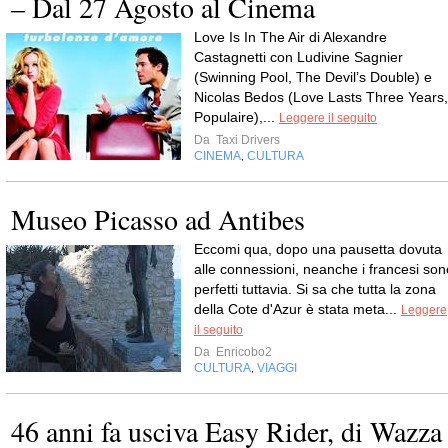
– Dal 27 Agosto al Cinema
Love Is In The Air di Alexandre
Castagnetti con Ludivine Sagnier
(Swinning Pool, The Devil’s Double) e
Nicolas Bedos (Love Lasts Three Years,
Populaire),...
Leggere il seguito
Da
Taxi Drivers
CINEMA
CULTURA
,
Museo Picasso ad Antibes
Eccomi qua, dopo una pausetta dovuta
alle connessioni, neanche i francesi son
perfetti tuttavia. Si sa che tutta la zona
della Cote d'Azur è stata meta...
Leggere
il seguito
Da
Enricobo2
CULTURA
VIAGGI
,
46 anni fa usciva Easy Rider, di Wazza