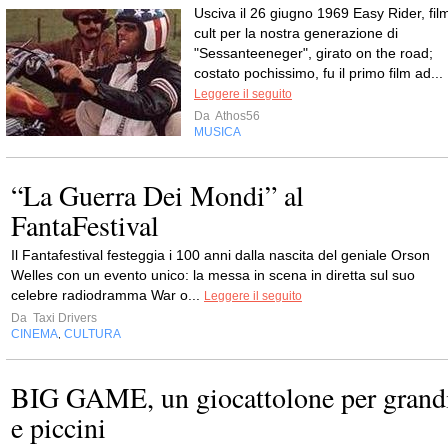
Usciva il 26 giugno 1969 Easy Rider, fil
cult per la nostra generazione di
"Sessanteeneger", girato on the road;
costato pochissimo, fu il primo film ad...
Leggere il seguito
Da
Athos56
MUSICA
“La Guerra Dei Mondi” al
FantaFestival
Il Fantafestival festeggia i 100 anni dalla nascita del geniale Orson
Welles con un evento unico: la messa in scena in diretta sul suo
celebre radiodramma War o...
Leggere il seguito
Da
Taxi Drivers
CINEMA
CULTURA
,
BIG GAME, un giocattolone per grand
e piccini