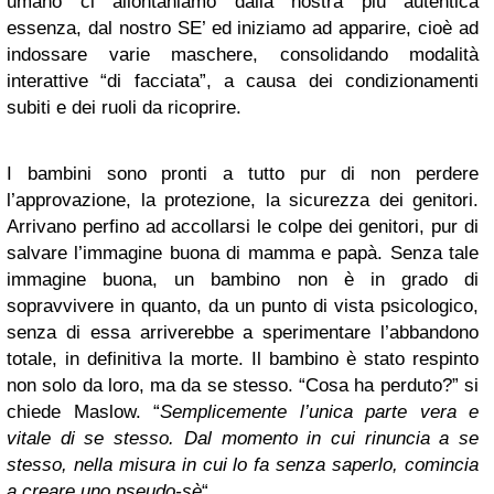
umano ci allontaniamo dalla nostra più autentica
essenza, dal nostro SE’ ed iniziamo ad apparire, cioè ad
indossare varie maschere, consolidando modalità
interattive “di facciata”, a causa dei condizionamenti
subiti e dei ruoli da ricoprire.
I bambini sono pronti a tutto pur di non perdere
l’approvazione, la protezione, la sicurezza dei genitori.
Arrivano perfino ad accollarsi le colpe dei genitori, pur di
salvare l’immagine buona di mamma e papà. Senza tale
immagine buona, un bambino non è in grado di
sopravvivere in quanto, da un punto di vista psicologico,
senza di essa arriverebbe a sperimentare l’abbandono
totale, in definitiva la morte. Il bambino è stato respinto
non solo da loro, ma da se stesso. “Cosa ha perduto?” si
chiede Maslow. “
Semplicemente l’unica parte vera e
vitale di se stesso. Dal momento in cui rinuncia a se
stesso, nella misura in cui lo fa senza saperlo, comincia
a creare uno pseudo-sè
“.