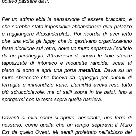
potevo passare da lì.
Per un attimo ebbi la sensazione di essere braccato, e
che sarebbe stato impossibile abbandonare quel palazzo
e raggiungere Alexanderplatz. Poi ricordai di aver letto
che una volta gli hippy che lo gestivano organizzavano
feste alcoliche sul retro, dove un muro separava l’edificio
da un parcheggio. Attraversai di nuovo le buie stanze
tappezzate di intonaco e moquette rancida, scesi al
piano di sotto e aprii una porta
metallica
. Dava su un
muro sbreccato che faceva da appoggio per cumuli di
ferraglia e immondizie varie. L’umidità aveva reso tutto
più sdrucciolevole, ma ci salii sopra in tre balzi, fino a
sporgermi con la testa sopra quella barriera.
Davanti ai miei occhi si apriva, desolante, una terra di
nessuno, come quella che un tempo separava il Muro
Est da quello Ovest. Mi sentii proiettato nell’abisso del