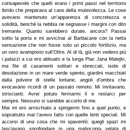
consapevole che quelli erano i primi passi nel territorio
ibrido che preparava al caos della mutevolezza. Le cose
avevano mantenuto un’apparenza di concretezza e
solidità, benché la nebbia ne segnasse i margini con dito
tremante. Quanto sarebbero durate, ancora? Passai
sotto la porta e mi avvicinai al Barbacane con la netta
sensazione che non fosse solo un piccolo fortilizio, ma
un vero avamposto sull’Oltre. Al di là, già non vedevo più
i palazzi a cui ero abituato e la lunga Plac Jana Matejki,
ma file di casamenti solitari e sbreccati, isole di
desolazione in un mare verde spento, giardini macchiati
dalla polvere di stelle lontane, angoli d’ombra che
evocavano ricordi di un passato remoto. Mi invitavano,
striscianti. Avrei potuto fermarmi lì e restarci per
sempre. Nessuno si sarebbe accorto di me.
Mai mi ero arrischiato a spingermi fino a quel punto, e
soprattutto mai l’avevo fatto con quelle lenti speciali. Mi
accorsi di una cosa che mi spaventò: quegli spazi mi
lasciavano sprofondare in una malinconia velata di