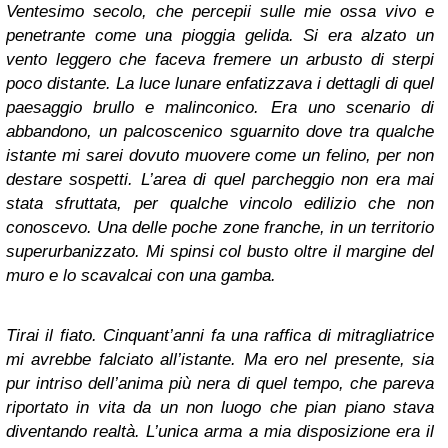
Ventesimo secolo, che percepii sulle mie ossa vivo e
penetrante come una pioggia gelida. Si era alzato un
vento leggero che faceva fremere un arbusto di sterpi
poco distante. La luce lunare enfatizzava i dettagli di quel
paesaggio brullo e malinconico. Era uno scenario di
abbandono, un palcoscenico sguarnito dove tra qualche
istante mi sarei dovuto muovere come un felino, per non
destare sospetti. L’area di quel parcheggio non era mai
stata sfruttata, per qualche vincolo edilizio che non
conoscevo. Una delle poche zone franche, in un territorio
superurbanizzato. Mi spinsi col busto oltre il margine del
muro e lo scavalcai con una gamba.
Tirai il fiato. Cinquant’anni fa una raffica di mitragliatrice
mi avrebbe falciato all’istante. Ma ero nel presente, sia
pur intriso dell’anima più nera di quel tempo, che pareva
riportato in vita da un non luogo che pian piano stava
diventando realtà. L’unica arma a mia disposizione era il