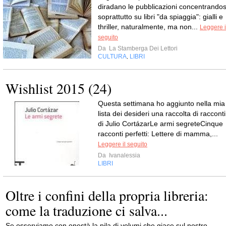
diradano le pubblicazioni concentrandos
soprattutto su libri "da spiaggia": gialli e
thriller, naturalmente, ma non...
Leggere i
seguito
Da
La Stamberga Dei Lettori
CULTURA
LIBRI
,
Wishlist 2015 (24)
Questa settimana ho aggiunto nella mia
lista dei desideri una raccolta di racconti
di Julio CortázarLe armi segreteCinque
racconti perfetti: Lettere di mamma,...
Leggere il seguito
Da
Ivanalessia
LIBRI
Oltre i confini della propria libreria:
come la traduzione ci salva...
Se osserviamo con onestà la pila di volumi che giace sul nostro