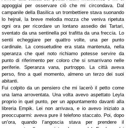
appoggiai per osservare ciò che mi circondava. Dal
campanile della Basilica un trombettiere stava suonando
lo hejnał, la breve melodia mozza che veniva ripetuta
ogni ora per ricordare un lontano assedio dei Tartari,
sventato da una sentinella poi trafitta da una freccia. Lo
sentii echeggiare per quattro volte, una per punto
cardinale. La consuetudine era stata mantenuta, nella
speranza che quel noto richiamo potesse servire da
punto di riferimento per coloro che si smarrivano nelle
periferie. Speranza vana, purtroppo. La città aveva
perso, fino a quel momento, almeno un terzo dei suoi
abitanti.
Fui colpito da un pensiero che mi lacerò il petto come
una lama arroventata. Una volta avevo aspettato Leyla
proprio in quel punto, per un appuntamento davanti alla
libreria Empik. Lei non arrivava, e io avevo iniziato a
preoccuparmi: aveva pure il telefono staccato. Poi, dopo
un’ora, quando l’angoscia stava per prendere il