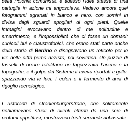
della Polonia comunista, e adesso l’idea stessa di una
pattuglia in azione mi angosciava. Vedevo ancora quei
fotogrammi sgranati in bianco e nero, con uomini in
divisa dagli sguardi spogliati di ogni pietà. Quelle
immagini evocavano dentro di me solitudine e
smarrimento, e l’impossibilità che ci fosse un domani:
cunicoli bui e claustrofobici, che erano stati parte anche
della storia di
Berlino
e disegnavano un reticolo per le
vie della città prima nazista, poi sovietica. Un puzzle di
tasselli di orrore totalitario ne tappezzava l’anima e la
topografia, e il golpe del Sistema li aveva riportati a galla,
spazzando via le luci, i colori e il fermento di anni di
rigoglio tecnologico.
I ristoranti di Oranienburgerstraße, che solitamente
richiamavano stuoli di clienti attirati da una scia di
profumi appetitosi, mostravano tristi serrande abbassate.