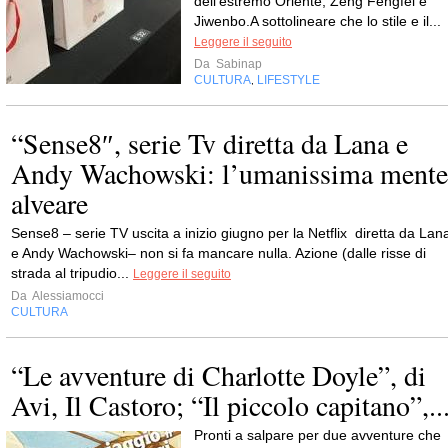
dell'estremo Oriente, Zeng Fengfei e
Jiwenbo.A sottolineare che lo stile e il...
Leggere il seguito
Da
Sabinap
CULTURA
LIFESTYLE
,
“Sense8″, serie Tv diretta da Lana e
Andy Wachowski: l’umanissima mente
alveare
Sense8 – serie TV uscita a inizio giugno per la Netflix diretta da Lan
e Andy Wachowski– non si fa mancare nulla. Azione (dalle risse di
strada al tripudio...
Leggere il seguito
Da
Alessiamocci
CULTURA
“Le avventure di Charlotte Doyle”, di
Avi, Il Castoro; “Il piccolo capitano”,..
Pronti a salpare per due avventure che