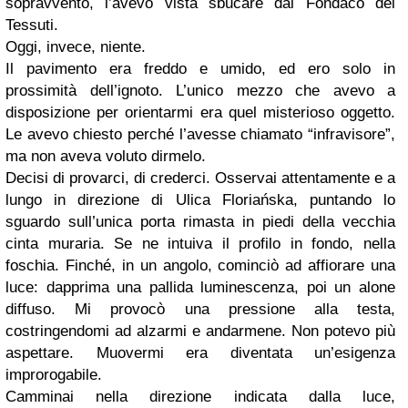
sopravvento, l’avevo vista sbucare dal Fondaco dei
Tessuti.
Oggi, invece, niente.
Il pavimento era freddo e umido, ed ero solo in
prossimità dell’ignoto. L’unico mezzo che avevo a
disposizione per orientarmi era quel misterioso oggetto.
Le avevo chiesto perché l’avesse chiamato “infravisore”,
ma non aveva voluto dirmelo.
Decisi di provarci, di crederci. Osservai attentamente e a
lungo in direzione di Ulica Floriańska, puntando lo
sguardo sull’unica porta rimasta in piedi della vecchia
cinta muraria. Se ne intuiva il profilo in fondo, nella
foschia. Finché, in un angolo, cominciò ad affiorare una
luce: dapprima una pallida luminescenza, poi un alone
diffuso. Mi provocò una pressione alla testa,
costringendomi ad alzarmi e andarmene. Non potevo più
aspettare. Muovermi era diventata un’esigenza
improrogabile.
Camminai nella direzione indicata dalla luce,