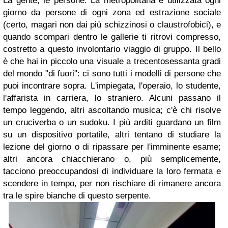
La gente, le persone. La metropolitana è utilizzata ogni
giorno da persone di ogni zona ed estrazione sociale
(certo, magari non dai più schizzinosi o claustrofobici), e
quando scompari dentro le gallerie ti ritrovi compresso,
costretto a questo involontario viaggio di gruppo. Il bello
è che hai in piccolo una visuale a trecentosessanta gradi
del mondo "di fuori": ci sono tutti i modelli di persone che
puoi incontrare sopra. L'impiegata, l'operaio, lo studente,
l'affarista in carriera, lo straniero. Alcuni passano il
tempo leggendo, altri ascoltando musica; c'è chi risolve
un cruciverba o un sudoku. I più arditi guardano un film
su un dispositivo portatile, altri tentano di studiare la
lezione del giorno o di ripassare per l'imminente esame;
altri ancora chiacchierano o, più semplicemente,
tacciono preoccupandosi di individuare la loro fermata e
scendere in tempo, per non rischiare di rimanere ancora
tra le spire bianche di questo serpente.