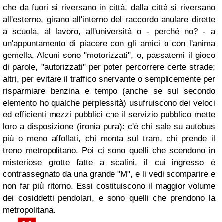
che da fuori si riversano in città, dalla città si riversano
all'esterno, girano all'interno del raccordo anulare dirette
a scuola, al lavoro, all'università o - perché no? - a
un'appuntamento di piacere con gli amici o con l'anima
gemella. Alcuni sono "motorizzati", o, passatemi il gioco
di parole, "autorizzati" per poter percorrere certe strade;
altri, per evitare il traffico snervante o semplicemente per
risparmiare benzina e tempo (anche se sul secondo
elemento ho qualche perplessità) usufruiscono dei veloci
ed efficienti mezzi pubblici che il servizio pubblico mette
loro a disposizione (ironia pura): c'è chi sale su autobus
più o meno affollati, chi monta sul tram, chi prende il
treno metropolitano. Poi ci sono quelli che scendono in
misteriose grotte fatte a scalini, il cui ingresso è
contrassegnato da una grande "M", e li vedi scomparire e
non far più ritorno. Essi costituiscono il maggior volume
dei cosiddetti pendolari, e sono quelli che prendono la
metropolitana.