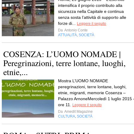
intensifica il proprio contributo alla
sicurezza nella Capitale e continua
senza sosta l’attività di supporto alle
forze di...
Leggere il seguito
Da
Antonio Conte
ATTUALITÀ
SOCIETÀ
,
COSENZA: L’UOMO NOMADE |
Peregrinazioni, terre lontane, luoghi,
etnie,...
Mostra L’UOMO NOMADE
peregrinazioni, terre lontane, luoghi,
etnie, migranti, memorie Cosenza –
Palazzo ArnoneMercoledì 1 luglio 2015 
ore 11.
Leggere il seguito
Da
Amedit Magazine
CULTURA
SOCIETÀ
,