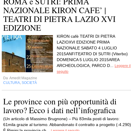
ROMA e SUTRI: PRIMA
NAZIONALE KIRON CAFE’ |
TEATRI DI PIETRA LAZIO XVI
EDIZIONE
KIRON cafè TEATRI DI PIETRA
LAZIOXVI EDIZIONE PRIMA
NAZIONALE SABATO 4 LUGLIO
2015ANFITEATRO DI SUTRI (Viterbo)
DOMENICA 5 LUGLIO 2015AREA
ARCHEOLOGICA, PARCO D...
Leggere il
seguito
Da
Amedit Magazine
CULTURA
SOCIETÀ
,
Le province con più opportunità di
lavoro? Ecco i dati nell’infografica
(Un articolo di Massimo Brugnone) – Più 83mila posti di lavoro:
61mila grazie al turismo. Abbandonato il contratto a progetto (-4.290)
È Rimini la provincia ch...
Leggere il seguito