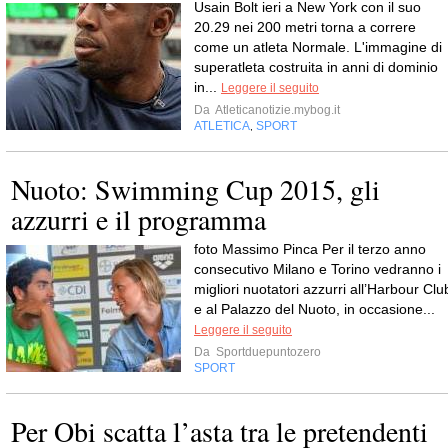
Usain Bolt ieri a New York con il suo
20.29 nei 200 metri torna a correre
come un atleta Normale. L'immagine di
superatleta costruita in anni di dominio
in...
Leggere il seguito
Da
Atleticanotizie.mybog.it
ATLETICA
SPORT
,
Nuoto: Swimming Cup 2015, gli
azzurri e il programma
foto Massimo Pinca Per il terzo anno
consecutivo Milano e Torino vedranno i
migliori nuotatori azzurri all’Harbour Clu
e al Palazzo del Nuoto, in occasione...
Leggere il seguito
Da
Sportduepuntozero
SPORT
Per Obi scatta l’asta tra le pretendenti