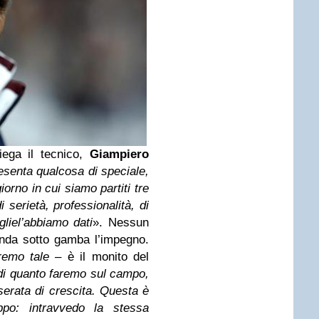
ega il tecnico,
Giampiero
resenta qualcosa di speciale,
iorno in cui siamo partiti tre
i serietà, professionalità, di
gliel’abbiamo dati
». Nessun
enda sotto gamba l’impegno.
remo tale
– è il monito del
di quanto faremo sul campo,
erata di crescita. Questa è
ppo: intravvedo la stessa