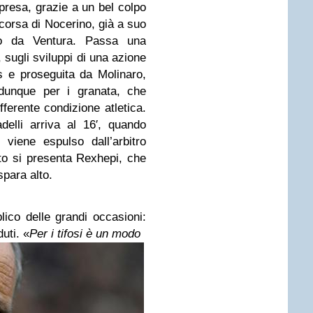
ipresa, grazie a un bel colpo
n corsa di Nocerino, già a suo
to da Ventura. Passa una
, sugli sviluppi di una azione
s e proseguita da Molinaro,
e dunque per i granata, che
ifferente condizione atletica.
adelli arriva al 16′, quando
viene espulso dall’arbitro
o si presenta Rexhepi, che
spara alto.
lico delle grandi occasioni:
duti. «
Per i tifosi è un modo