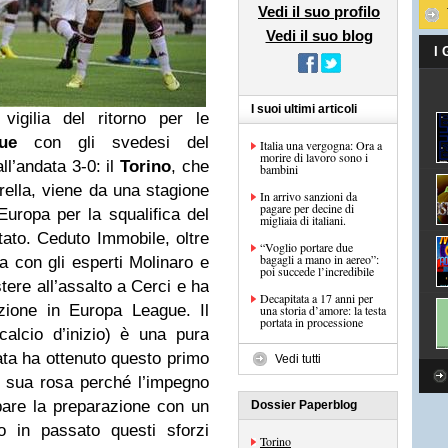
Vedi il suo profilo
Vedi il suo blog
I
I suoi ultimi articoli
vigilia del ritorno per le
ue
con gli svedesi del
Italia una vergogna: Ora a
morire di lavoro sono i
all’andata 3-0: il
Torino
, che
bambini
arella, viene da una stagione
In arrivo sanzioni da
pagare per decine di
Europa per la squalifica del
migliaia di italiani.
to. Ceduto Immobile, oltre
“Voglio portare due
bagagli a mano in aereo”:
sa con gli esperti Molinaro e
poi succede l’incredibile
tere all’assalto a Cerci e ha
Decapitata a 17 anni per
zione in Europa League. Il
una storia d’amore: la testa
portata in processione
calcio d’inizio) è una pura
nata ha ottenuto questo primo
Vedi tutti
a sua rosa perché l’impegno
pare la preparazione con un
Dossier Paperblog
 in passato questi sforzi
Torino