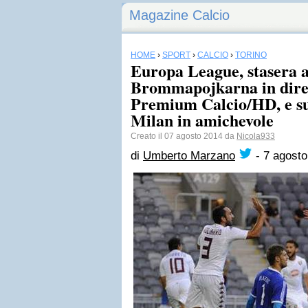
Magazine Calcio
HOME
›
SPORT
›
CALCIO
›
TORINO
Europa League, stasera a
Brommapojkarna in diret
Premium Calcio/HD, e sub
Milan in amichevole
Creato il 07 agosto 2014 da
Nicola933
di
Umberto Marzano
-
7 agosto