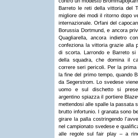
contro un modesto Brommapojkarna
Barreto le reti della vittoria del
migliore dei modi il ritorno dopo 
internazionale. Orfani del capoca
Borussia Dortmund, e ancora priv
Quagliarella, ancora indietro con
confeziona la vittoria grazie alla
di scorta. Larrondo e Barreto si
della squadra, che domina il c
correre seri pericoli. Per la prim
la fine del primo tempo, quando B
da Segerstrom. Lo svedese viene 
uomo e sul dischetto si presen
argentino spiazza il portiere Blaze
mettendosi alle spalle la passata 
brutto infortunio. I granata sono 
girare la palla costringendo l’avve
nel campionato svedese e qualific
alle regole sul fair play – a rinc