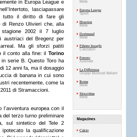
ntemente in Europa League e
Mete
l’Intertoto, lasciapassare
Europa League
Sport
tto il diritto di fare gli
Houston
di Renzo Ulivieri che, alla
Mete
 stagione 2002 il 7 luglio
Dortmund
Mete
gli austriaci del Bregenz per
arreal. Ma gli sforzi patiti
Filippo Inzaghi
Calciatori
 il conto alla fine: il
Torino
Ferrero
ta in serie B. Questo Toro ha
Aziende
di 12 anni fa, ma il dosaggio
La Differenza
Gruppi Musicali Italiani
uccia di banana in cui sono
Roma
lustri recentemente, come la
Mete
 2011 di Stramaccioni.
Stoccolma
Mete
ato l’avventura europea con il
a del terzo turno preliminare
Magazines
, sul sintetico del Tele 2
ipotecato la qualificazione
Calcio