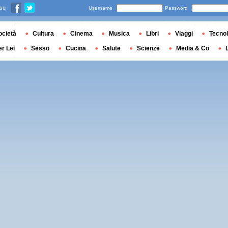
 su
Username
Password
ocietà
Cultura
Cinema
Musica
Libri
Viaggi
Tecnol
er Lei
Sesso
Cucina
Salute
Scienze
Media & Co