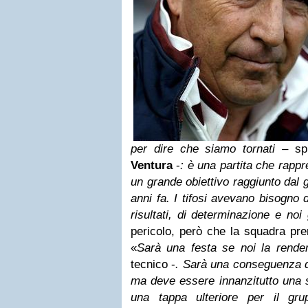
per dire che siamo tornati
– spi
Ventura
-
: è una partita che rapp
un grande obiettivo raggiunto dal g
anni fa. I tifosi avevano bisogno d
risultati, di determinazione e noi 
pericolo, però che la squadra pr
«
Sarà una festa se noi la rende
tecnico -
. Sarà una conseguenza 
ma deve essere innanzitutto una s
una tappa ulteriore per il gru