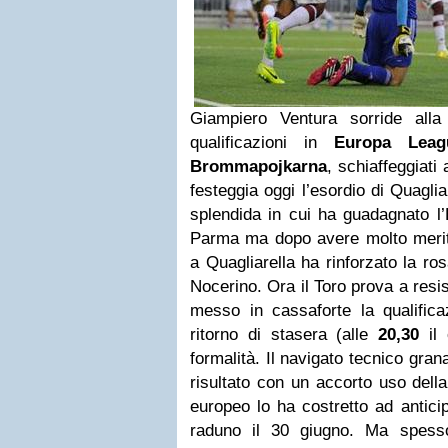
Giampiero Ventura sorride alla 
qualificazioni in
Europa Leag
Brommapojkarna
, schiaffeggiati 
festeggia oggi l’esordio di Quagli
splendida in cui ha guadagnato l’
Parma ma dopo avere molto merita
a Quagliarella ha rinforzato la ro
Nocerino. Ora il Toro prova a resis
messo in cassaforte la qualifica
ritorno di stasera (alle
20,30
il 
formalità. Il navigato tecnico gra
risultato con un accorto uso dell
europeo lo ha costretto ad antici
raduno il 30 giugno. Ma spesso