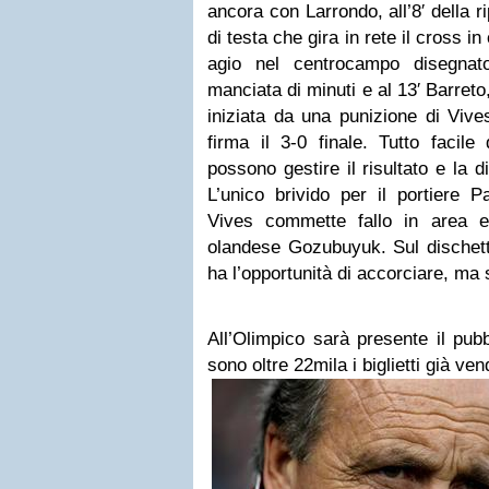
ancora con Larrondo, all’8′ della r
di testa che gira in rete il cross i
agio nel centrocampo disegna
manciata di minuti e al 13′ Barreto
iniziata da una punizione di Vive
firma il 3-0 finale. Tutto facil
possono gestire il risultato e la d
L’unico brivido per il portiere P
Vives commette fallo in area e 
olandese Gozubuyuk. Sul dischett
ha l’opportunità di accorciare, ma 
All’Olimpico sarà presente il pubb
sono oltre 22mila i biglietti già ven