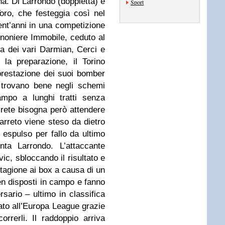
. Di Larrondo (doppietta) e
Sport
 Toro, che festeggia così nel
vent’anni in una competizione
nnoniere Immobile, ceduto al
a dei vari Darmian, Cerci e
 la preparazione, il Torino
 prestazione dei suoi bomber
 trovano bene negli schemi
ampo a lunghi tratti senza
a rete bisogna però attendere
arreto viene steso da dietro
espulso per fallo da ultimo
ta Larrondo. L’attaccante
vic, sbloccando il risultato e
stagione ai box a causa di un
ben disposti in campo e fanno
rsario – ultimo in classifica
ato all’Europa League grazie
orrerli. Il raddoppio arriva