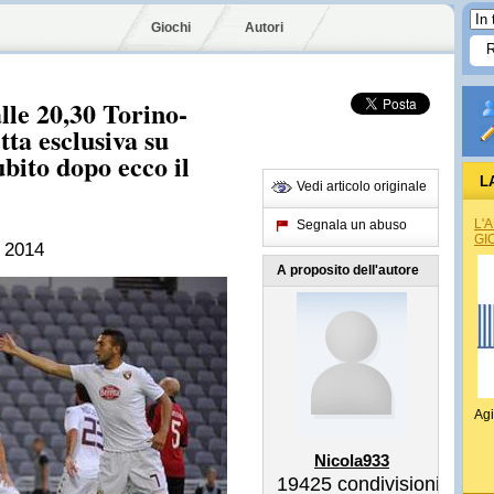
Giochi
Autori
lle 20,30 Torino-
ta esclusiva su
ito dopo ecco il
L
Vedi articolo originale
L'
Segnala un abuso
GI
 2014
A proposito dell'autore
Agi
Nicola933
19425
condivisioni