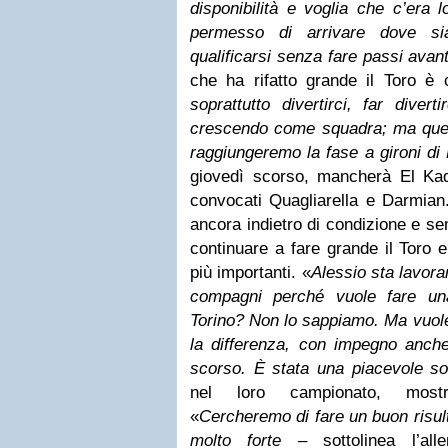
disponibilità e voglia che c’era
permesso di arrivare dove s
qualificarsi senza fare passi avant
che ha rifatto grande il Toro è 
soprattutto divertirci, far diver
crescendo come squadra; ma que
raggiungeremo la fase a gironi d
giovedì scorso, mancherà El Kad
convocati Quagliarella e Darmian
ancora indietro di condizione e sem
continuare a fare grande il Toro e
più importanti. «
Alessio sta lavoran
compagni perché vuole fare un
Torino? Non lo sappiamo. Ma vuole
la differenza, con impegno anche
scorso. È stata una piacevole so
nel loro campionato, most
«
Cercheremo di fare un buon risult
molto forte
– sottolinea l’alle