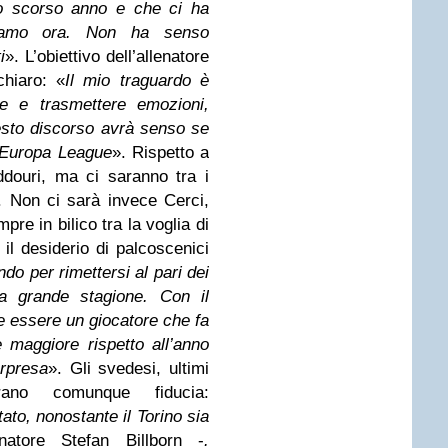
 lo scorso anno e che ci ha
iamo ora. Non ha senso
i
». L’obiettivo dell’allenatore
chiaro: «
Il mio traguardo è
tire e trasmettere emozioni,
sto discorso avrà senso se
i Europa League
». Rispetto a
douri, ma ci saranno tra i
. Non ci sarà invece Cerci,
pre in bilico tra la voglia di
 il desiderio di palcoscenici
do per rimettersi al pari dei
a grande stagione. Con il
 essere un giocatore che fa
 maggiore rispetto all’anno
rpresa
». Gli svedesi, ultimi
rano comunque fiducia:
ato, nonostante il Torino sia
natore Stefan Billborn -
.