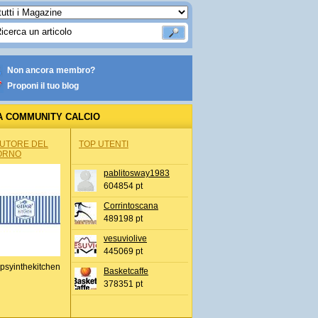
Non ancora membro?
Proponi il tuo blog
A COMMUNITY CALCIO
AUTORE DEL
TOP UTENTI
ORNO
pablitosway1983
604854 pt
Corrintoscana
489198 pt
vesuviolive
445069 pt
psyinthekitchen
Basketcaffe
378351 pt