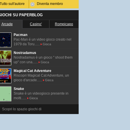
Tutto sull'autore
Diventa membro
 GIOCHI SU PAPERBLOG
Arcade
Casino'
Rompicapo
Pacman
Pac-Man é un video gioco creato nel
1979 da Toru......
Gioca
Nostradamus
Nostradamus è un gioco " shoot them
up" con una......
Gioca
Magical Cat Adventure
Riscopri Magical Cat Adventure, un
gioco d'arcade......
Gioca
Snake
Snake è un videogioco presente in
molti......
Gioca
Scopri lo spazio giochi di