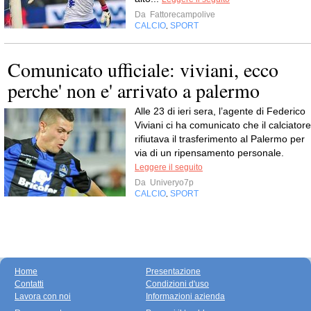
Da
Fattorecampolive
CALCIO
SPORT
,
Comunicato ufficiale: viviani, ecco
perche' non e' arrivato a palermo
Alle 23 di ieri sera, l’agente di Federico
Viviani ci ha comunicato che il calciatore
rifiutava il trasferimento al Palermo per
via di un ripensamento personale.
Leggere il seguito
Da
Univeryo7p
CALCIO
SPORT
,
Home
Presentazione
Contatti
Condizioni d'uso
Lavora con noi
Informazioni azienda