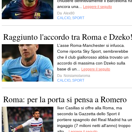
chiudere definitivamente il Barcellona h
ancora una...
Leggere il seguito
Da
Alex80
CALCIO
SPORT
,
Raggiunto l'accordo tra Roma e Dzeko
L’asse Roma-Manchester si infuoca.
Come riporta Sky Sport, sembrerebbe
che il club giallorosso abbia trovato un
accordo di massima con Dzeko sulla
base di un...
Leggere il seguito
Da
Noisiamolaroma
CALCIO
SPORT
,
Roma: per la porta si pensa a Romero
Iker Casillas si offre alla Roma, ma
secondo la Gazzetta dello Sport il
portiere spagnolo del Real Madrid ha u
ingaggio (7 milioni netti all'anno) troppo
alto...
Leggere il seguito