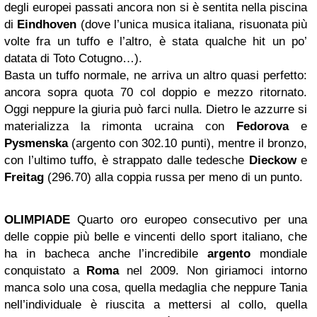
degli europei passati ancora non si è sentita nella piscina
di
Eindhoven
(dove l’unica musica italiana, risuonata più
volte fra un tuffo e l’altro, è stata qualche hit un po’
datata di Toto Cotugno…).
Basta un tuffo normale, ne arriva un altro quasi perfetto:
ancora sopra quota 70 col doppio e mezzo ritornato.
Oggi neppure la giuria può farci nulla. Dietro le azzurre si
materializza la rimonta ucraina con
Fedorova
e
Pysmenska
(argento con 302.10 punti), mentre il bronzo,
con l’ultimo tuffo, è strappato dalle tedesche
Dieckow
e
Freitag
(296.70) alla coppia russa per meno di un punto.
OLIMPIADE
Quarto oro europeo consecutivo per una
delle coppie più belle e vincenti dello sport italiano, che
ha in bacheca anche l’incredibile
argento
mondiale
conquistato a
Roma
nel 2009. Non giriamoci intorno
manca solo una cosa, quella medaglia che neppure Tania
nell’individuale è riuscita a mettersi al collo, quella