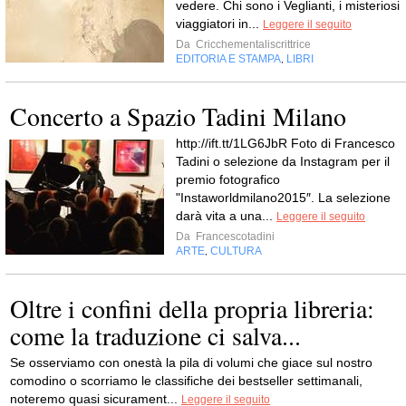
vedere. Chi sono i Veglianti, i misteriosi
viaggiatori in...
Leggere il seguito
Da
Cricchementaliscrittrice
EDITORIA E STAMPA
LIBRI
,
Concerto a Spazio Tadini Milano
http://ift.tt/1LG6JbR Foto di Francesco
Tadini o selezione da Instagram per il
premio fotografico
"Instaworldmilano2015″. La selezione
darà vita a una...
Leggere il seguito
Da
Francescotadini
ARTE
CULTURA
,
Oltre i confini della propria libreria:
come la traduzione ci salva...
Se osserviamo con onestà la pila di volumi che giace sul nostro
comodino o scorriamo le classifiche dei bestseller settimanali,
noteremo quasi sicurament...
Leggere il seguito