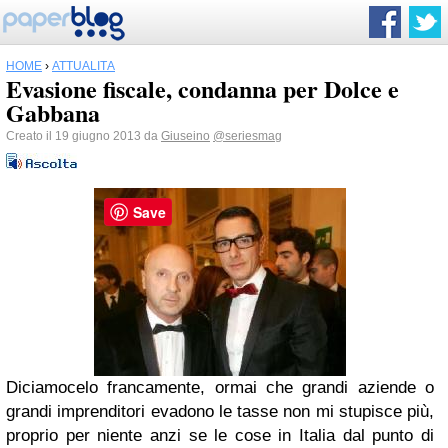
HOME
›
ATTUALITÀ
Evasione fiscale, condanna per Dolce e
Gabbana
Creato il 19 giugno 2013 da
Giuseino
@seriesmag
Save
Diciamocelo francamente, ormai che grandi aziende o
grandi imprenditori evadono le tasse non mi stupisce più,
proprio per niente anzi se le cose in Italia dal punto di