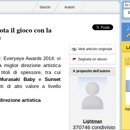
Giochi
Autori
ta il gioco con la
a
L
Vedi articolo originale
: Everyeye Awards 2014: vi
L'
Segnala un abuso
GI
 miglior direzione artistica
A proposito dell'autore
 titoli di spessore, tra cui
Murasaki Baby
e
Sunset
ti di alto valore a livello
irezione artistica
Agi
Lightman
370746
condivisioni