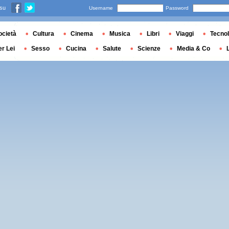
 su
Username
Password
ocietà
Cultura
Cinema
Musica
Libri
Viaggi
Tecnol
er Lei
Sesso
Cucina
Salute
Scienze
Media & Co