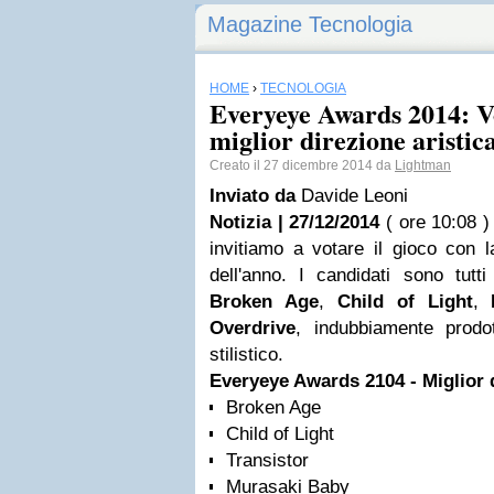
Magazine Tecnologia
HOME
›
TECNOLOGIA
Everyeye Awards 2014: Vo
miglior direzione aristic
Creato il 27 dicembre 2014 da
Lightman
Inviato da
Davide Leoni
Notizia | 27/12/2014
( ore 10:08 )
invitiamo a votare il gioco con la
dell'anno. I candidati sono tutti
Broken Age
,
Child of Light
,
Overdrive
, indubbiamente prodot
stilistico.
Everyeye Awards 2104 - Miglior d
Broken Age
Child of Light
Transistor
Murasaki Baby