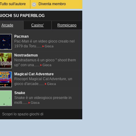
Tutto sull'autore
Diventa membro
 GIOCHI SU PAPERBLOG
Arcade
Casino'
Rompicapo
Pacman
Pac-Man é un video gioco creato nel
1979 da Toru......
Gioca
Nostradamus
Nostradamus è un gioco " shoot them
up" con una......
Gioca
Magical Cat Adventure
Riscopri Magical Cat Adventure, un
gioco d'arcade......
Gioca
Snake
Snake è un videogioco presente in
molti......
Gioca
Scopri lo spazio giochi di