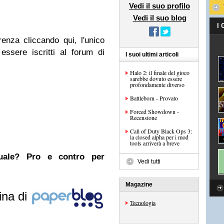
Vedi il suo profilo
Vedi il suo blog
I
enza cliccando qui, l'unico
essere iscritti al forum di
I suoi ultimi articoli
Halo 2: il finale del gioco
sarebbe dovuto essere
profondamente diverso
Battleborn - Provato
Forced Showdown -
Recensione
Call of Duty Black Ops 3:
la closed alpha per i mod
tools arriverà a breve
nuale? Pro e contro per
Vedi tutti
Magazine
ina di
Tecnologia