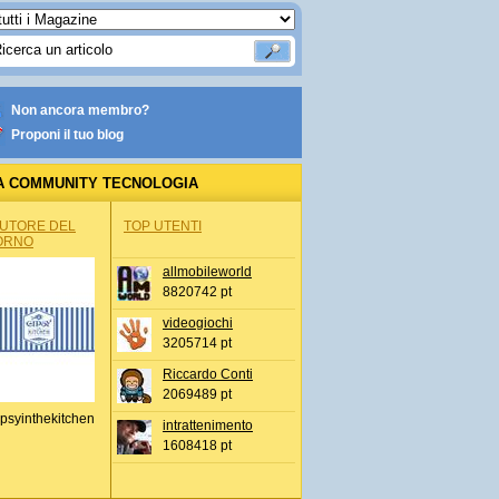
Non ancora membro?
Proponi il tuo blog
A COMMUNITY TECNOLOGIA
AUTORE DEL
TOP UTENTI
ORNO
allmobileworld
8820742 pt
videogiochi
3205714 pt
Riccardo Conti
2069489 pt
psyinthekitchen
intrattenimento
1608418 pt