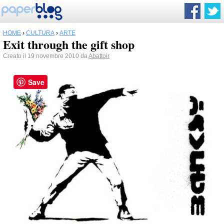
HOME
›
CULTURA
›
ARTE
Exit through the gift shop
Creato il 19 novembre 2010 da
Abattoir
Save