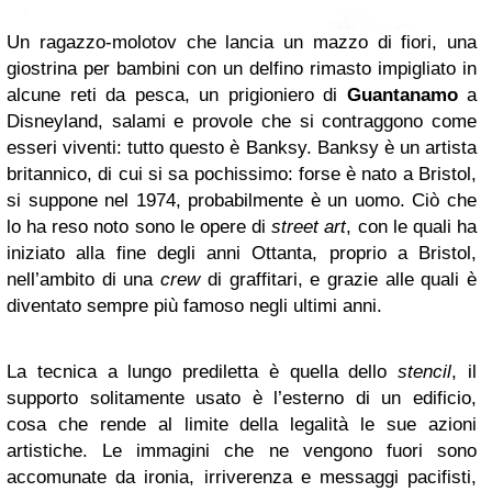
Un ragazzo-molotov che lancia un mazzo di fiori, una
giostrina per bambini con un delfino rimasto impigliato in
alcune reti da pesca, un prigioniero di
Guantanamo
a
Disneyland, salami e provole che si contraggono come
esseri viventi: tutto questo è Banksy. Banksy è un artista
britannico, di cui si sa pochissimo: forse è nato a Bristol,
si suppone nel 1974, probabilmente è un uomo. Ciò che
lo ha reso noto sono le opere di
street art
, con le quali ha
iniziato alla fine degli anni Ottanta, proprio a Bristol,
nell’ambito di una
crew
di graffitari, e grazie alle quali è
diventato sempre più famoso negli ultimi anni.
La tecnica a lungo prediletta è quella dello
stencil
, il
supporto solitamente usato è l’esterno di un edificio,
cosa che rende al limite della legalità le sue azioni
artistiche. Le immagini che ne vengono fuori sono
accomunate da ironia, irriverenza e messaggi pacifisti,