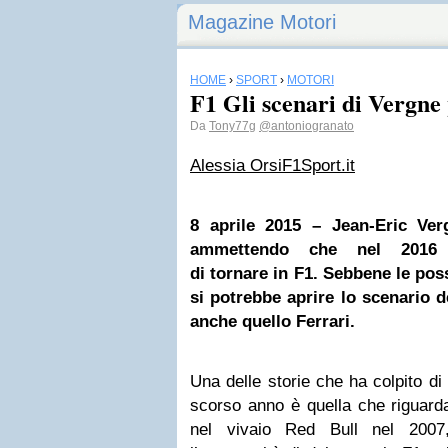
Magazine Motori
HOME
›
SPORT
›
MOTORI
F1 Gli scenari di Vergne
Da
Tony77g
@antoniogranato
Alessia Orsi
F1Sport.it
8 aprile 2015 – Jean-Eric Ver
ammettendo che nel 2016 h
di tornare in F1. Sebbene le poss
si potrebbe aprire lo scenario 
anche quello Ferrari.
Una delle storie che ha colpito di 
scorso anno è quella che riguard
nel vivaio Red Bull nel 2007,