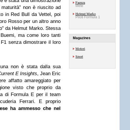
e è stata una dimostrazione
Faenza
Mete
maturità” non è riuscito ad
Helmut Marko
to in Red Bull da Vettel, poi
Piloti Formula 1
Toro Rosso per un altro anno
io” da Helmut Marko. Stessa
 Buemi, ma come loro tanti
Magazines
la F1 senza dimostrare il loro
Motori
Sport
tuna non è stata dalla sua
urrent E Insights
, Jean Eric
e affatto amareggiato per
ione visto che proprio da
ota di Formula E per il team
cuderia Ferrari. E proprio
ncese ha ammesso che nel