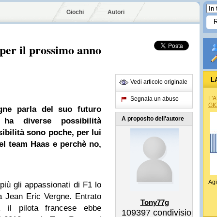
Giochi
Autori
 per il prossimo anno
L
Vedi articolo originale
L'
Segnala un abuso
GI
gne parla del suo futuro
A proposito dell'autore
a diverse possibilità
ibilità sono poche, per lui
del team Haas e perchè no,
Agi
più gli appassionati di F1 lo
a Jean Eric Vergne. Entrato
Tony77g
 il pilota francese ebbe
109397
condivisioni