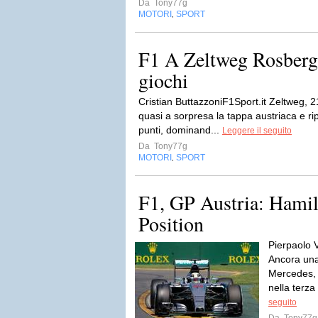
Da
Tony77g
MOTORI
SPORT
,
F1 A Zeltweg Rosberg 
giochi
Cristian ButtazzoniF1Sport.it Zeltweg,
quasi a sorpresa la tappa austriaca e ri
punti, dominand...
Leggere il seguito
Da
Tony77g
MOTORI
SPORT
,
F1, GP Austria: Hamil
Position
Pierpaolo 
Ancora una 
Mercedes, 
nella terza
seguito