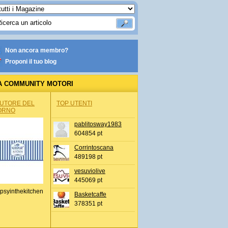
Non ancora membro?
Proponi il tuo blog
A COMMUNITY MOTORI
AUTORE DEL
TOP UTENTI
ORNO
pablitosway1983
604854 pt
Corrintoscana
489198 pt
vesuviolive
445069 pt
psyinthekitchen
Basketcaffe
378351 pt