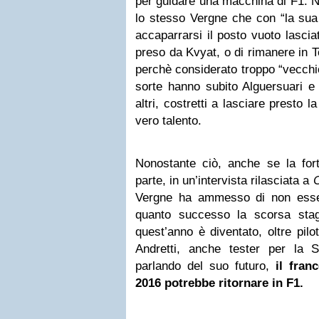
per guidare una macchina di F1. N
lo stesso Vergne che con “la sua 
accaparrarsi il posto vuoto lascia
preso da Kvyat, o di rimanere in 
perchè considerato troppo “vecch
sorte hanno subito Alguersuari e
altri, costretti a lasciare presto 
vero talento.
Nonostante ciò, anche se la for
parte, in un’intervista rilasciata a
C
Vergne ha ammesso di non esser
quanto successo la scorsa stag
quest’anno è diventato, oltre pil
Andretti, anche tester per la S
parlando del suo futuro,
il fra
2016 potrebbe ritornare in F1.