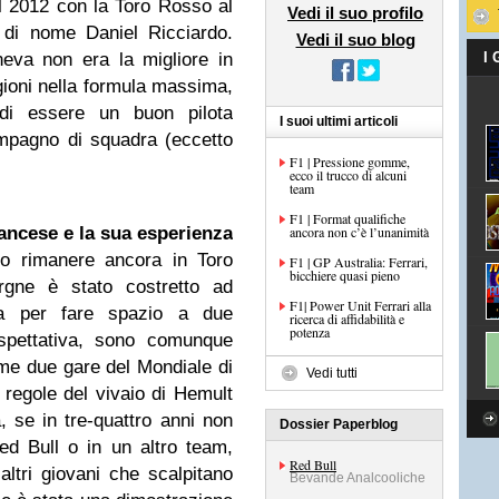
el 2012 con la Toro Rosso al
Vedi il suo profilo
a di nome Daniel Ricciardo.
Vedi il suo blog
eva non era la migliore in
I
agioni nella formula massima,
di essere un buon pilota
I suoi ultimi articoli
mpagno di squadra (eccetto
F1 | Pressione gomme,
ecco il trucco di alcuni
team
F1 | Format qualifiche
rancese e la sua esperienza
ancora non c’è l’unanimità
o rimanere ancora in Toro
F1 | GP Australia: Ferrari,
bicchiere quasi pieno
ergne è stato costretto ad
F1| Power Unit Ferrari alla
a per fare spazio a due
ricerca di affidabilità e
potenza
aspettativa, sono comunque
rime due gare del Mondiale di
Vedi tutti
 regole del vivaio di Hemult
 se in tre-quattro anni non
Dossier Paperblog
Red Bull o in un altro team,
Red Bull
altri giovani che scalpitano
Bevande Analcooliche