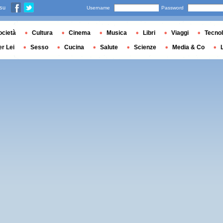
 su
Username
Password
ocietà
Cultura
Cinema
Musica
Libri
Viaggi
Tecnol
er Lei
Sesso
Cucina
Salute
Scienze
Media & Co