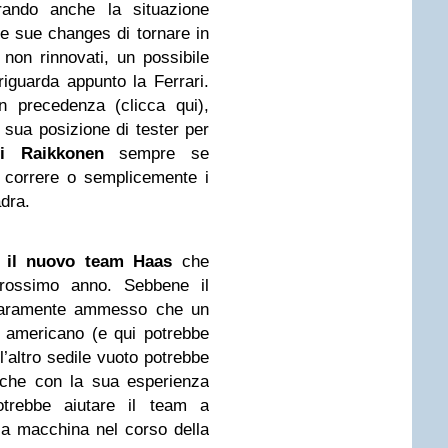
erando anche la situazione
le sue changes di tornare in
non rinnovati, un possibile
iguarda appunto la Ferrari.
 precedenza (clicca qui),
 sua posizione di tester per
i Raikkonen
sempre se
i correre o semplicemente i
adra.
a
il nuovo team Haas
che
prossimo anno. Sebbene il
chiaramente ammesso che un
 americano (e qui potrebbe
l’altro sedile vuoto potrebbe
 che con la sua esperienza
trebbe aiutare il team a
 la macchina nel corso della