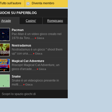
Tutto sull'autore
Diventa membro
 GIOCHI SU PAPERBLOG
Arcade
Casino'
Rompicapo
Pacman
Pac-Man é un video gioco creato nel
1979 da Toru......
Gioca
Nostradamus
Nostradamus è un gioco " shoot them
up" con una......
Gioca
Magical Cat Adventure
Riscopri Magical Cat Adventure, un
gioco d'arcade......
Gioca
Snake
Snake è un videogioco presente in
molti......
Gioca
Scopri lo spazio giochi di