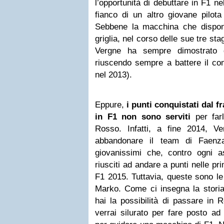
l’opportunità di debuttare in F1 n
fianco di un altro giovane pilot
Sebbene la macchina che dispon
griglia, nel corso delle sue tre st
Vergne ha sempre dimostrato 
riuscendo sempre a battere il co
nel 2013).
Eppure,
i punti conquistati dal f
in F1 non sono serviti
per farl
Rosso. Infatti, a fine 2014, V
abbandonare il team di Faenz
giovanissimi che, contro ogni 
riusciti ad andare a punti nelle p
F1 2015. Tuttavia, queste sono le
Marko. Come ci insegna la storia,
hai la possibilità di passare in 
verrai silurato per fare posto ad 