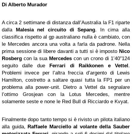
Di Alberto Murador
A circa 2 settimane di distanza dall’Australia la F1 riparte
dalla
Malesia nel circuito di Sepang
. In cima alla
classifica rispetto al gp australiano nulla è cambiato, con
le Mercedes ancora una volta a farla da padrone. Nella
prima sessione di libere davanti a tutti si è imposto
Nico
Rosberg
con la sua
Mercedes
con un crono di 1’40″124
seguito dalle due
Ferrari di Raikkonen e Vettel
.
Problemi invece per l’altra freccia d’argento di Lewis
Hamilton, costretto a saltare quasi tutta la FP1 per un
problema alla power-unit. Dietro a Vettel da segnalare
l’ottimo Grosjean con la Lotus Mercedes, mentre
solamente seste e none le Red Bull di Ricciardo e Kvyat.
Finalmente dopo tanto tempo si è rivisto un pilota italiano
alla guida,
Raffaele Marciello al volante della Sauber
motorizzata Ferrari
, girando a soli 6 decimi dal titolare