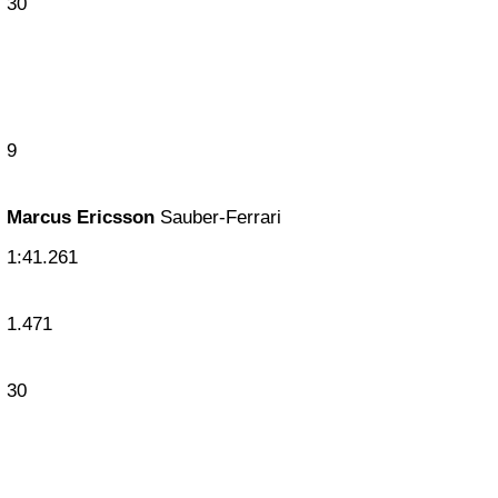
30
9
Marcus Ericsson
Sauber-Ferrari
1:41.261
1.471
30