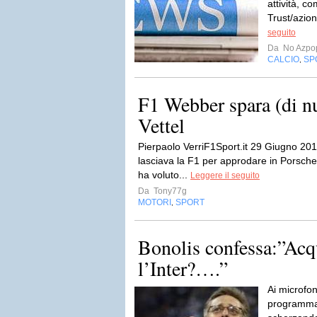
attività, c
Trust/azion
seguito
Da
No Azpo
CALCIO
SP
,
F1 Webber spara (di nu
Vettel
Pierpaolo VerriF1Sport.it 29 Giugno 20
lasciava la F1 per approdare in Porsche
ha voluto...
Leggere il seguito
Da
Tony77g
MOTORI
SPORT
,
Bonolis confessa:”Acqu
l’Inter?….”
Ai microfon
programma 