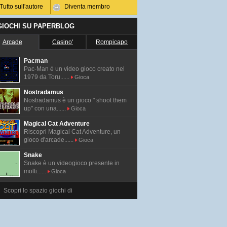
Tutto sull'autore
Diventa membro
 GIOCHI SU PAPERBLOG
Arcade
Casino'
Rompicapo
Pacman
Pac-Man é un video gioco creato nel
1979 da Toru......
Gioca
Nostradamus
Nostradamus è un gioco " shoot them
up" con una......
Gioca
Magical Cat Adventure
Riscopri Magical Cat Adventure, un
gioco d'arcade......
Gioca
Snake
Snake è un videogioco presente in
molti......
Gioca
Scopri lo spazio giochi di