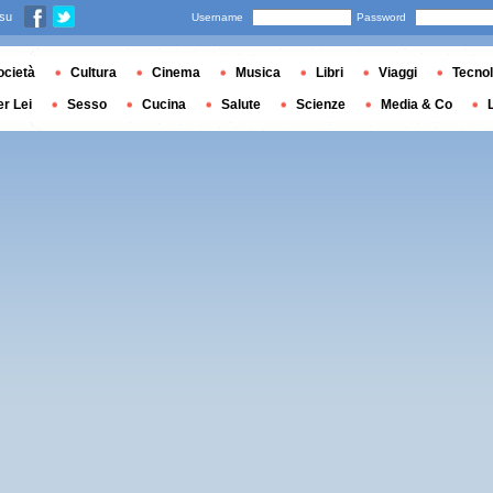
 su
Username
Password
ocietà
Cultura
Cinema
Musica
Libri
Viaggi
Tecnol
er Lei
Sesso
Cucina
Salute
Scienze
Media & Co