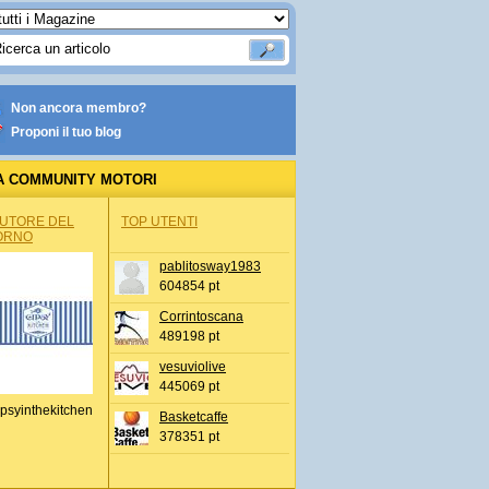
Non ancora membro?
Proponi il tuo blog
A COMMUNITY MOTORI
AUTORE DEL
TOP UTENTI
ORNO
pablitosway1983
604854 pt
Corrintoscana
489198 pt
vesuviolive
445069 pt
psyinthekitchen
Basketcaffe
378351 pt