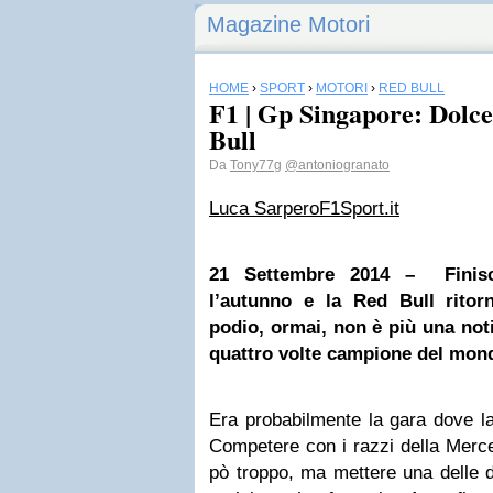
Magazine Motori
HOME
›
SPORT
›
MOTORI
›
RED BULL
F1 | Gp Singapore: Dolce
Bull
Da
Tony77g
@antoniogranato
Luca Sarpero
F1Sport.it
21 Settembre 2014 – Finisce
l’autunno e la
Red Bull
ritorn
podio, ormai, non è più una notiz
quattro volte campione del mo
Era probabilmente la gara dove la
Competere con i razzi della Merce
pò troppo, ma mettere una delle 