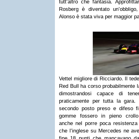
tutt’altro che fantasia. Approfit
Rosberg è diventato un’obbligo
Alonso è stata viva per maggior pa
Vettel migliore di Ricciardo. Il te
Red Bull ha corso probabilmente la
dimostrandosi capace di tene
praticamente per tutta la gara
secondo posto preso e difeso fin
gomme fossero in pieno crollo p
anche nel porre poca resistenza
che l’inglese su Mercedes ne ave
fine 18 punti che mancavano da