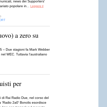
omunicati, news dei Supporters'
ariato popolare in...
Leggere il
p
ORT
ovo) a zero su
15 – Due stagioni fa Mark Webber
 nel WEC. Tuttavia l’australiano
isti per
i di Rai Radio Due, nel corso del
‘Radio 2a0′ Bonolis esordisce