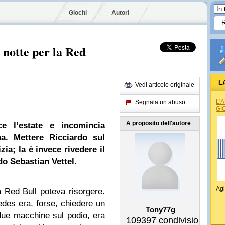
Giochi
Autori
 notte per la Red
L
Vedi articolo originale
L'
Segnala un abuso
GI
A proposito dell'autore
 l’estate e incomincia
a. Mettere Ricciardo sul
ia; la è invece rivedere il
ndo
Sebastian Vettel
.
Agi
 Red Bull poteva risorgere.
des era, forse, chiedere un
Tony77g
due macchine sul podio, era
109397
condivisioni