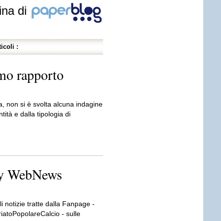
ina di
icoli :
mo rapporto
ora, non si è svolta alcuna indagine
ità e dalla tipologia di
ily WebNews
li notizie tratte dalla Fanpage -
iatoPopolareCalcio - sulle