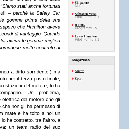
Singapore
 “
Siamo stati anche fortunati
Mete
Bull –
perchè la Safety Car
Sebastian Vettel
Piloti Formula 1
o le gomme prima della sua
Il Fatto
sa sapevo che Hamilton aveva
Programmi TV
secondi di vantaggio. Quando
Lewis Hamilton
Piloti Formula 1
a lui aveva le gomme migliori
 comunque molto contento di
Magazines
Motori
anco a dirlo sorridente!) ma
o per il terzo posto finale,
Sport
restazioni del motore, lo ha
compagno. Un problema,
 elettrica del motore che gli
e che non gli ha permesso di
eam mate e ha tolto a noi un
o ha costretto, tra l’altro, a
iva; un team radio del suo