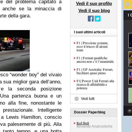
tare del problema capitato a
Vedi il suo profilo
, anche se la minaccia di
Vedi il suo blog
rte della gara.
I
I suoi ultimi articoli
F1 | Pressione gomme,
ecco il trucco di alcuni
team
F1 | Format qualifiche
ancora non c’è l’unanimità
F1 | GP Australia: Ferrari,
bicchiere quasi pieno
desco “wonder boy” del vivaio
F1| Power Unit Ferrari alla
 sua miglior gara dell’anno,
ricerca di affidabilità e
potenza
re la seconda posizione
. Una partenza buona e un
Vedi tutti
o alla fine, nonostante le
restazionale. Intelligente
Dossier Paperblog
 a Lewis Hamilton, conscio
Red Bull
va palesemente di più. Alla
Bevande Analcooliche
 tanto tempo, e una botta