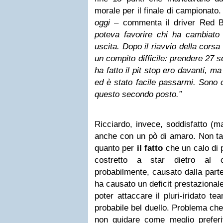
morale per il finale di campionato.
oggi
– commenta il driver Red 
poteva favorire chi ha cambiat
uscita. Dopo il riavvio della cor
un compito difficile: prendere 27 
ha fatto il pit stop ero davanti, m
ed è stato facile passarmi. Sono
questo secondo posto.”
Ricciardo, invece, soddisfatto (m
anche con un pò di amaro. Non tant
quanto per
il fatto
che un calo di p
costretto a star dietro al 
probabilmente, causato dalla parte
ha causato un deficit prestazional
poter attaccare il pluri-iridato t
probabile bel duello. Problema che l
non guidare come meglio prefer