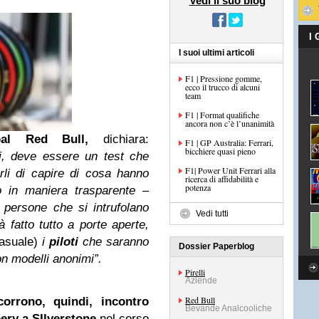
Vedi il suo blog
I
I suoi ultimi articoli
F1 | Pressione gomme,
ecco il trucco di alcuni
team
F1 | Format qualifiche
ancora non c’è l’unanimità
ipal Red Bull,
dichiara:
F1 | GP Australia: Ferrari,
bicchiere quasi pieno
li, deve essere un test che
F1| Power Unit Ferrari alla
rli di capire di cosa hanno
ricerca di affidabilità e
potenza
o in maniera trasparente –
persone che si intrufolano
Vedi tutti
 fatto tutto a porte aperte,
casuale)
i
piloti
che saranno
Dossier Paperblog
on modelli anonimi”.
Pirelli
Aziende
Red Bull
orrono, quindi, incontro
Bevande Analcooliche
ery a SIlverstone
nel corso