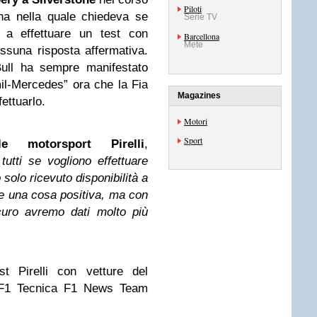
Piloti
na nella quale chiedeva se
Serie TV
 a effettuare un test con
Barcellona
Mete
ssuna risposta affermativa.
 Bull ha sempre manifestato
mil-Mercedes” ora che la Fia
Magazines
fettuarlo.
Motori
Sport
e motorsport Pirelli
,
utti se vogliono effettuare
solo ricevuto disponibilità a
e una cosa positiva, ma con
curo avremo dati molto più
t Pirelli con vetture del
1 F1 Tecnica F1 News Team