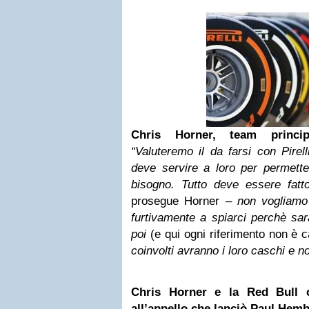
Chris Horner, team princ
“Valuteremo il da farsi con Pirel
deve servire a loro per permette
bisogno. Tutto deve essere fatt
prosegue Horner
– non vogliamo 
furtivamente a spiarci perchè sarà
poi
(e qui ogni riferimento non è 
coinvolti avranno i loro caschi e n
Chris Horner e la Red Bull c
all’appello che lanciò Paul Hemb