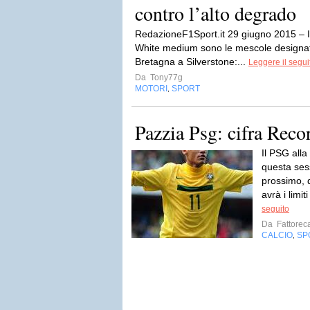
contro l’alto degrado
RedazioneF1Sport.it 29 giugno 2015 – 
White medium sono le mescole designat
Bretagna a Silverstone:...
Leggere il segui
Da
Tony77g
MOTORI
SPORT
,
Pazzia Psg: cifra Rec
Il PSG all
questa ses
prossimo, 
avrà i limit
seguito
Da
Fattorec
CALCIO
SP
,