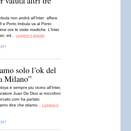
 valuta altri tre
mbula non andrà all’Inter: affare
M e Porto Imbula va al Porto:
ime ore le visite mediche. L’Inter
ari, ed...
Leggere il seguito
ORT
amo solo l’ok del
 a Milano”
oya è sempre piu vicino all’Inter,
uratore Juan De Dios ai microfoni
ercato.com ha parlato
iamo dire che stiamo...
Leggere il
ORT