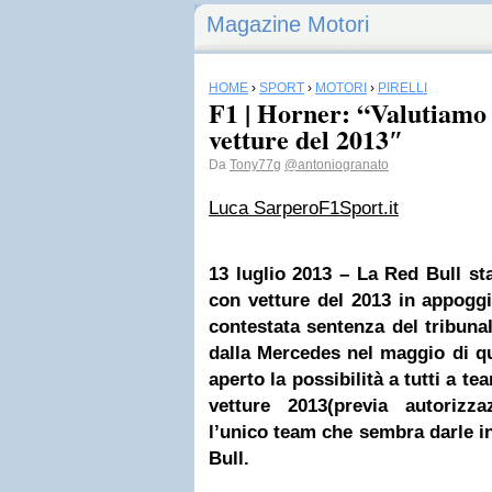
Magazine Motori
HOME
›
SPORT
›
MOTORI
›
PIRELLI
F1 | Horner: “Valutiamo u
vetture del 2013″
Da
Tony77g
@antoniogranato
Luca Sarpero
F1Sport.it
13 luglio 2013 – La
Red Bull
sta
con vetture del 2013 in appogg
contestata sentenza del tribunale
dalla Mercedes nel maggio di q
aperto la possibilità a tutti a te
vetture 2013(previa autorizza
l’unico team che sembra darle in
Bull.