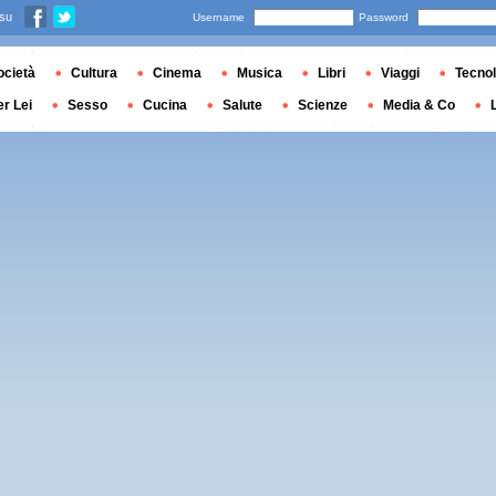
 su
Username
Password
ocietà
Cultura
Cinema
Musica
Libri
Viaggi
Tecnol
er Lei
Sesso
Cucina
Salute
Scienze
Media & Co