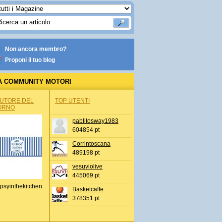
Non ancora membro?
Proponi il tuo blog
A COMMUNITY MOTORI
AUTORE DEL
TOP UTENTI
ORNO
pablitosway1983
604854 pt
Corrintoscana
489198 pt
vesuviolive
445069 pt
psyinthekitchen
Basketcaffe
378351 pt