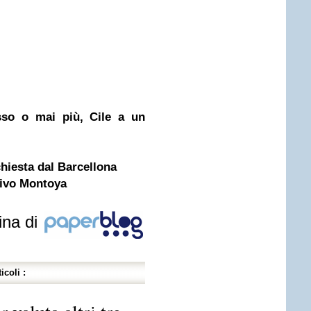
esso o mai più, Cile a un
chiesta dal Barcellona
rrivo Montoya
ina di
icoli :