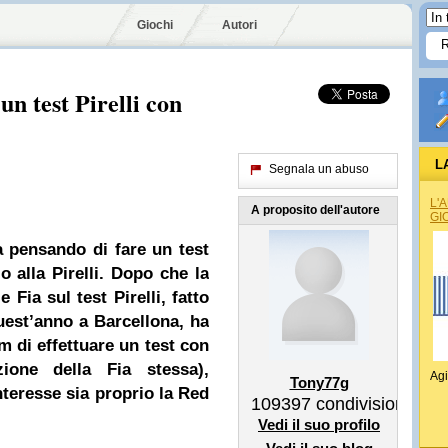
Giochi
Autori
n test Pirelli con
L
Segnala un abuso
L'
A proposito dell'autore
GI
 pensando di fare un test
io alla
Pirelli
. Dopo che la
 Fia sul test Pirelli, fatto
uest’anno a Barcellona, ha
am di effettuare un test con
zione della Fia stessa),
Agi
Tony77g
teresse sia proprio la Red
109397
condivisioni
Vedi il suo profilo