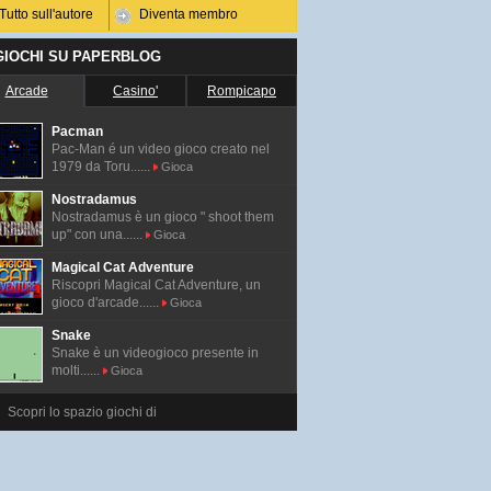
Tutto sull'autore
Diventa membro
 GIOCHI SU PAPERBLOG
Arcade
Casino'
Rompicapo
Pacman
Pac-Man é un video gioco creato nel
1979 da Toru......
Gioca
Nostradamus
Nostradamus è un gioco " shoot them
up" con una......
Gioca
Magical Cat Adventure
Riscopri Magical Cat Adventure, un
gioco d'arcade......
Gioca
Snake
Snake è un videogioco presente in
molti......
Gioca
Scopri lo spazio giochi di