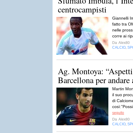
Sfumato Imbula, l’Inter
centrocampisti
Giannelli I
fatto tra O
nelle pross
corre ai rip
Da
Alex80
CALCIO
SP
,
Ag. Montoya: “Aspetti
Barcellona per andare
Martin Mont
il suo proc
di Calciom
così:”Poss
seguito
Da
Alex80
CALCIO
SP
,