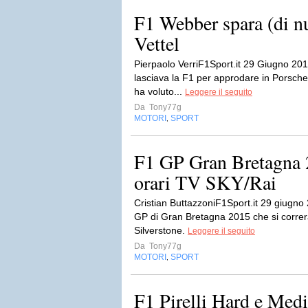
F1 Webber spara (di nu
Vettel
Pierpaolo VerriF1Sport.it 29 Giugno 20
lasciava la F1 per approdare in Porsche
ha voluto...
Leggere il seguito
Da
Tony77g
MOTORI
SPORT
,
F1 GP Gran Bretagna 
orari TV SKY/Rai
Cristian ButtazzoniF1Sport.it 29 giugno
GP di Gran Bretagna 2015 che si correrà 
Silverstone.
Leggere il seguito
Da
Tony77g
MOTORI
SPORT
,
F1 Pirelli Hard e Med