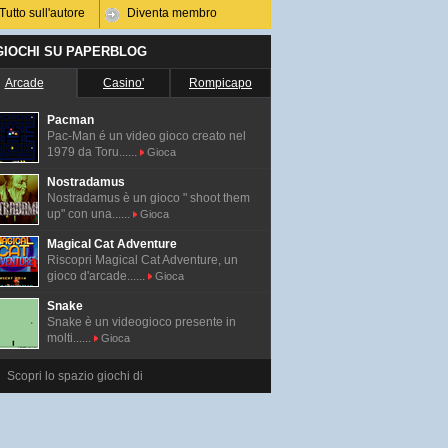
Tutto sull'autore
Diventa membro
 GIOCHI SU PAPERBLOG
Arcade
Casino'
Rompicapo
Pacman
Pac-Man é un video gioco creato nel
1979 da Toru......
Gioca
Nostradamus
Nostradamus è un gioco " shoot them
up" con una......
Gioca
Magical Cat Adventure
Riscopri Magical Cat Adventure, un
gioco d'arcade......
Gioca
Snake
Snake è un videogioco presente in
molti......
Gioca
Scopri lo spazio giochi di