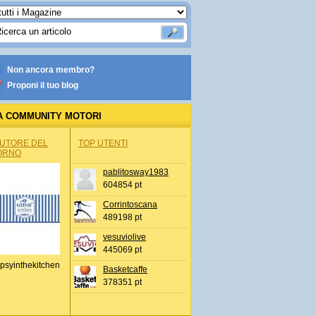
Non ancora membro?
Proponi il tuo blog
A COMMUNITY MOTORI
AUTORE DEL
TOP UTENTI
ORNO
pablitosway1983
604854 pt
Corrintoscana
489198 pt
vesuviolive
445069 pt
psyinthekitchen
Basketcaffe
378351 pt