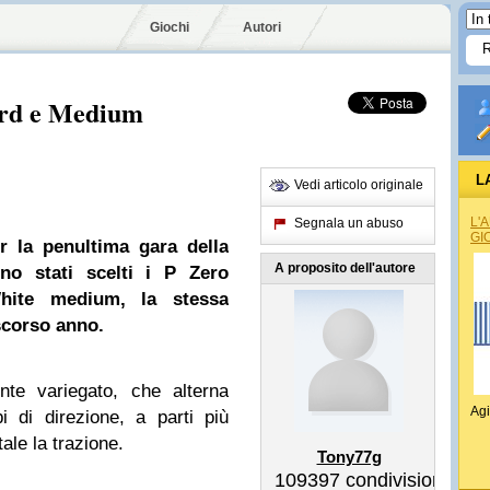
Giochi
Autori
Hard e Medium
L
Vedi articolo originale
L'
Segnala un abuso
GI
 la penultima gara della
A proposito dell'autore
ono stati scelti i P Zero
ite medium, la stessa
scorso anno.
nte variegato, che alterna
Agi
i di direzione, a parti più
ale la trazione.
Tony77g
109397
condivisioni