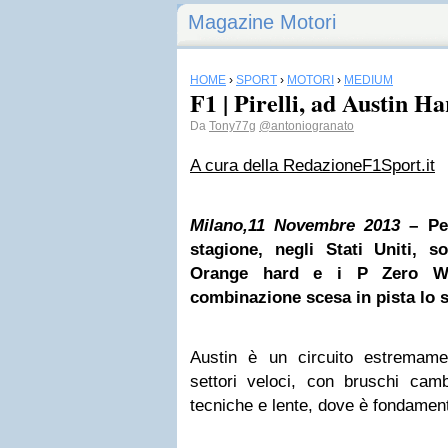
Magazine Motori
HOME
›
SPORT
›
MOTORI
›
MEDIUM
F1 | Pirelli, ad Austin 
Da
Tony77g
@antoniogranato
A cura della Redazione
F1Sport.it
Milano,11 Novembre 2013
– Per
stagione, negli Stati Uniti, s
Orange hard e i P Zero Wh
combinazione scesa in pista lo 
Austin è un circuito estremame
settori veloci, con bruschi camb
tecniche e lente, dove è fondament