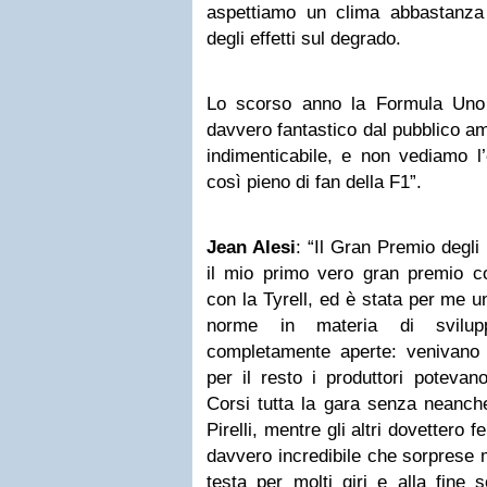
aspettiamo un clima abbastanza
degli effetti sul degrado.
Lo scorso anno la Formula Uno
davvero fantastico dal pubblico a
indimenticabile, e non vediamo l
così pieno di fan della F1”.
Jean Alesi
: “Il Gran Premio degli
il mio primo vero gran premio co
con la Tyrell, ed è stata per me un
norme in materia di svilu
completamente aperte: venivano f
per il resto i produttori potevan
Corsi tutta la gara senza neanc
Pirelli, mentre gli altri dovettero
davvero incredibile che sorprese 
testa per molti giri e alla fine