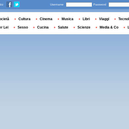
 su
Username
Password
ocietà
Cultura
Cinema
Musica
Libri
Viaggi
Tecnol
er Lei
Sesso
Cucina
Salute
Scienze
Media & Co