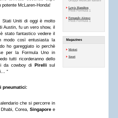
Gruppi Musicali Italiani
ù potente McLaren-Honda!
Lewis Hamilton
Piloti Formula 1
Fernando Alonso
Stati Uniti di oggi è molto
Piloti Formula 1
i Austin, fu un vero show, il
è stato fantastico vedere il
in modo così entusiasta la
Magazines
do ho gareggiato io perchè
Motori
sse per la Formula Uno in
Sport
do tutti ricorderanno dello
lli da cowboy di
Pirelli
sul
ti… “
li pneumatici:
calendario che si percorre in
u Dhabi, Corea,
Singapore
e