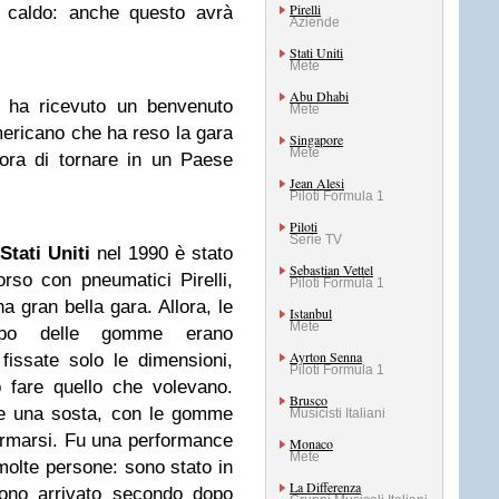
Pirelli
 caldo: anche questo avrà
Aziende
Stati Uniti
Mete
Abu Dhabi
 ha ricevuto un benvenuto
Mete
mericano che ha reso la gara
Singapore
Mete
’ora di tornare in un Paese
Jean Alesi
Piloti Formula 1
Piloti
Serie TV
Stati Uniti
nel 1990 è stato
Sebastian Vettel
rso con pneumatici Pirelli,
Piloti Formula 1
a gran bella gara. Allora, le
Istanbul
Mete
ppo delle gomme erano
Ayrton Senna
issate solo le dimensioni,
Piloti Formula 1
o fare quello che volevano.
Brusco
he una sosta, con le gomme
Musicisti Italiani
 fermarsi. Fu una performance
Monaco
Mete
molte persone: sono stato in
La Differenza
 sono arrivato secondo dopo