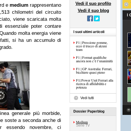
Vedi il suo profilo
ard e
medium
rappresentano
Vedi il suo blog
513 chilometri del circuito
I
ciato, viene scaricata molta
di essenziale poter contare
I suoi ultimi articoli
 Quando molta energia viene
fatti, si ha un accumulo di
F1 | Pressione gomme,
ecco il trucco di alcuni
grado.
team
F1 | Format qualifiche
ancora non c’è l’unanimità
F1 | GP Australia: Ferrari,
bicchiere quasi pieno
F1| Power Unit Ferrari alla
ricerca di affidabilità e
potenza
Vedi tutti
Dossier Paperblog
inea generale più morbide,
ue soste a seconda anche di
Medium
Serie TV
ur essendo novembre, ci