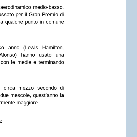
 aerodinamico medio-basso,
assato per il Gran Premio di
 ha qualche punto in comune
o anno (Lewis Hamilton,
lonso) hanno usato una
o con le medie e terminando
to circa mezzo secondo di
le due mescole, quest’anno
la
rmente maggiore.
a: