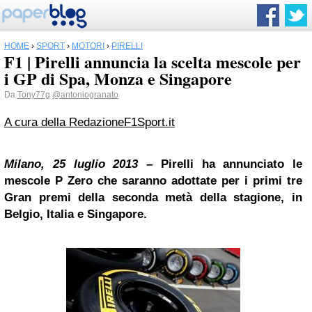
HOME
›
SPORT
›
MOTORI
›
PIRELLI
F1 | Pirelli annuncia la scelta mescole per
i GP di Spa, Monza e Singapore
Da
Tony77g
@antoniogranato
A cura della Redazione
F1Sport.it
Milano, 25 luglio 2013
–
Pirelli
ha annunciato le
mescole P Zero che saranno adottate per i primi tre
Gran premi della seconda metà della stagione, in
Belgio, Italia e
Singapore
.