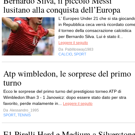
Bernardo Silva, il piccolo Messi
lusitano alla conquista dell’Europa
L' Europeo Under 21 che si sta giocand
in Repubblica ceca verrà ricordato com
il torneo della consacrazione calcistica
per Bernardo Silva. Lui è stato il...
Leggere il seguito
Da
Pablitosway1983
CALCIO
SPORT
,
Atp wimbledon, le sorprese del primo
turno
Ecco le sorprese del primo turno del prestigioso torneo ATP di
Wimbledon:Ilhan 3 - 1 Janowicz: dopo essere stato dato per stra
favorito, perde malamente in...
Leggere il seguito
Da
Alessandro_1995
SPORT
TENNIS
,
F1 Pirelli Hard e Medium a Silverston