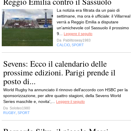
Reggio Emilia contro il Sassuolo
La notizia era filtrata da un paio di
settimane, ma ora è ufficiale: il Villarreal
verrà a Reggio Emilia a disputare
un'amichevole col Sassuolo il prossimo
9...
Leggere il seguito
Da
Pablitosway1983
CALCIO
SPORT
,
Sevens: Ecco il calendario delle
prossime edizioni. Parigi prende il
posto di...
World Rugby ha annunciato il rinnovo dell'accordo con HSBC per la
sponsorizzazione, per altre quattro stagioni, della Sevens World
Series maschile e, novita',...
Leggere il seguito
Da
Soloteo1980
RUGBY
SPORT
,