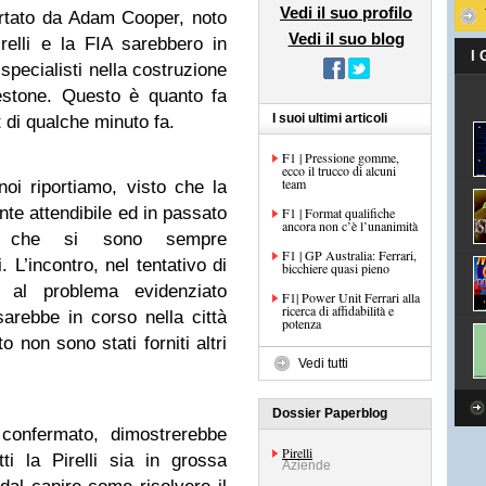
Vedi il suo profilo
rtato da Adam Cooper, noto
Vedi il suo blog
irelli e la FIA sarebbero in
I
 specialisti nella costruzione
estone. Questo è quanto fa
I suoi ultimi articoli
 di qualche minuto fa.
F1 | Pressione gomme,
ecco il trucco di alcuni
team
oi riportiamo, visto che la
te attendibile ed in passato
F1 | Format qualifiche
ancora non c’è l’unanimità
ie che si sono sempre
F1 | GP Australia: Ferrari,
L’incontro, nel tentativo di
bicchiere quasi pieno
 al problema evidenziato
F1| Power Unit Ferrari alla
ricerca di affidabilità e
arebbe in corso nella città
potenza
 non sono stati forniti altri
Vedi tutti
Dossier Paperblog
confermato, dimostrerebbe
Pirelli
i la Pirelli sia in grossa
Aziende