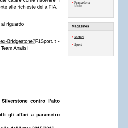
 dal capire come risolvere il
Francoforte
Mete
e alle richieste della FIA.
 al riguardo
Magazines
Motori
i ex-Bridgestone?
F1Sport.it -
Sport
 Team Analisi
Silverstone contro l’alto
ti gli affari a parametro