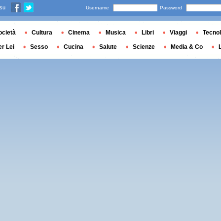
 su
Username
Password
ocietà
Cultura
Cinema
Musica
Libri
Viaggi
Tecnol
er Lei
Sesso
Cucina
Salute
Scienze
Media & Co