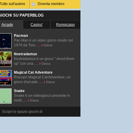
Tutto sull'autore
Diventa membro
 GIOCHI SU PAPERBLOG
Arcade
Casino'
Rompicapo
Pacman
Pac-Man é un video gioco creato nel
1979 da Toru......
Gioca
Nostradamus
Nostradamus è un gioco " shoot them
up" con una......
Gioca
Magical Cat Adventure
Riscopri Magical Cat Adventure, un
gioco d'arcade......
Gioca
Snake
Snake è un videogioco presente in
molti......
Gioca
Scopri lo spazio giochi di