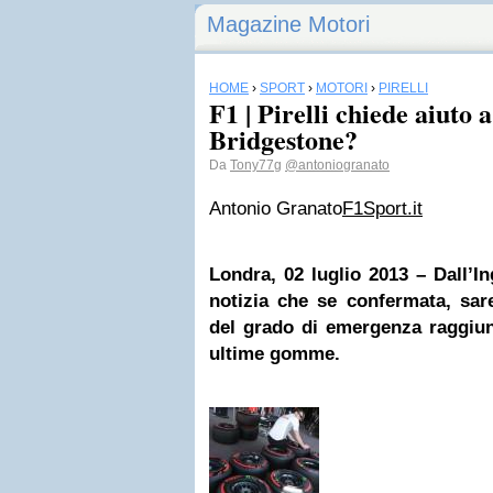
Magazine Motori
HOME
›
SPORT
›
MOTORI
›
PIRELLI
F1 | Pirelli chiede aiuto a
Bridgestone?
Da
Tony77g
@antoniogranato
Antonio Granato
F1Sport.it
Londra, 02 luglio 2013 – Dall’In
notizia che se confermata, sar
del grado di emergenza raggiu
ultime gomme.