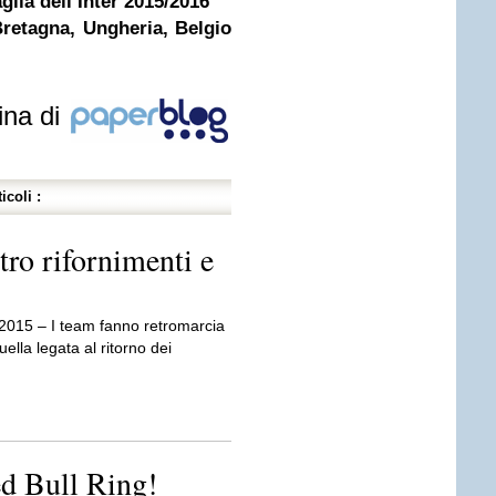
lia dell’Inter 2015/2016
Bretagna, Ungheria, Belgio
ina di
icoli :
ro rifornimenti e
 2015 – I team fanno retromarcia
ella legata al ritorno dei
d Bull Ring!