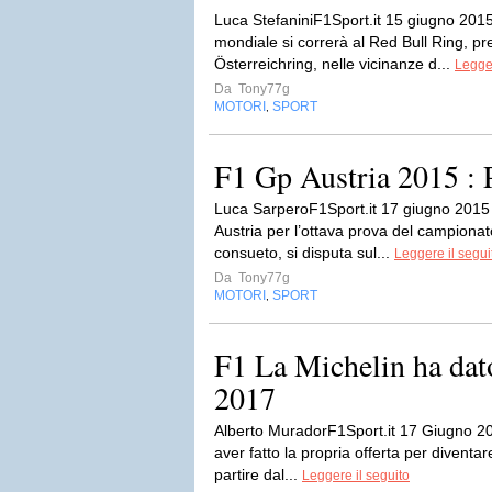
Luca StefaniniF1Sport.it 15 giugno 201
mondiale si correrà al Red Bull Ring, 
Österreichring, nelle vicinanze d...
Legger
Da
Tony77g
MOTORI
SPORT
,
F1 Gp Austria 2015 : 
Luca SarperoF1Sport.it 17 giugno 2015
Austria per l’ottava prova del campiona
consueto, si disputa sul...
Leggere il segui
Da
Tony77g
MOTORI
SPORT
,
F1 La Michelin ha dat
2017
Alberto MuradorF1Sport.it 17 Giugno 20
aver fatto la propria offerta per diventare
partire dal...
Leggere il seguito