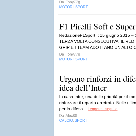
Da
Tony77g
MOTORI
SPORT
,
F1 Pirelli Soft e Super
RedazioneF1Sport.it 15 giugno 2015
TERZA VOLTA CONSECUTIVA: IL RED
GRIP E I TEAM ADOTTANO UN ALTO C
Da
Tony77g
MOTORI
SPORT
,
Urgono rinforzi in dif
idea dell’Inter
In casa Inter, una delle priorità per il m
rinforzare il reparto arretrato. Nelle u
per la difesa...
Leggere il seguito
Da
Alex80
CALCIO
SPORT
,