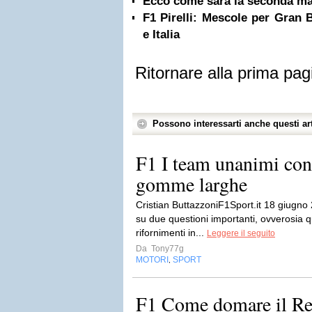
Ecco come sarà la seconda mag
F1 Pirelli: Mescole per Gran 
e Italia
Ritornare alla prima pag
Possono interessarti anche questi art
F1 I team unanimi cont
gomme larghe
Cristian ButtazzoniF1Sport.it 18 giugno
su due questioni importanti, ovverosia qu
rifornimenti in...
Leggere il seguito
Da
Tony77g
MOTORI
SPORT
,
F1 Come domare il Re