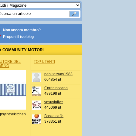
Non ancora membro?
Proponi il tuo blog
A COMMUNITY MOTORI
AUTORE DEL
TOP UTENTI
ORNO
pablitosway1983
604854 pt
Corrintoscana
489198 pt
vesuviolive
445069 pt
psyinthekitchen
Basketcaffe
378351 pt