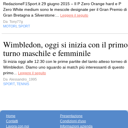
RedazioneF1Sport.it 29 giugno 2015 – Il P Zero Orange hard e P
Zero White medium sono le mescole designate per il Gran Premio di
Gran Bretagna a Silverstone:...
Leggere il seguito
Da
Tony77g
MOTORI
SPORT
,
Wimbledon, oggi si inizia con il primo
turno maschile e femminile
Si inizia oggi alle 12:30 con le prime partite del tanto atteso torneo di
Wimbledon. Diamo uno sguardo ai match più interessanti di questo
primo...
Leggere il seguito
Da
Alessandro_1995
SPORT
TENNIS
,
Home
Presentazione
Contatti
Condizioni d'uso
Lavora con noi
Informazioni azienda