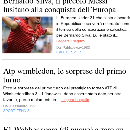
Bernardo Silva, il piccolo Messi
lusitano alla conquista dell’Europa
L' Europeo Under 21 che si sta giocand
in Repubblica ceca verrà ricordato com
il torneo della consacrazione calcistica
per Bernardo Silva. Lui è stato il...
Leggere il seguito
Da
Pablitosway1983
CALCIO
SPORT
,
Atp wimbledon, le sorprese del primo
turno
Ecco le sorprese del primo turno del prestigioso torneo ATP di
Wimbledon:Ilhan 3 - 1 Janowicz: dopo essere stato dato per stra
favorito, perde malamente in...
Leggere il seguito
Da
Alessandro_1995
SPORT
TENNIS
,
F1 Webber spara (di nuovo) a zero su