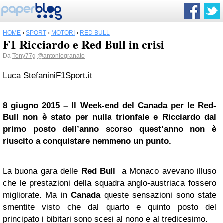
HOME
›
SPORT
›
MOTORI
›
RED BULL
F1 Ricciardo e Red Bull in crisi
Da
Tony77g
@antoniogranato
Luca Stefanini
F1Sport.it
8 giugno 2015 – Il Week-end del Canada per le Red-
Bull non è stato per nulla trionfale e Ricciardo dal
primo posto dell’anno scorso quest’anno non è
riuscito a conquistare nemmeno un punto.
La buona gara delle
Red Bull
a Monaco avevano illuso
che le prestazioni della squadra anglo-austriaca fossero
migliorate. Ma in
Canada
queste sensazioni sono state
smentite visto che dal quarto e quinto posto del
principato i bibitari sono scesi al nono e al tredicesimo.