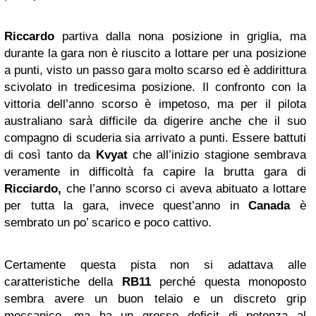
Riccardo
partiva dalla nona posizione in griglia, ma
durante la gara non è riuscito a lottare per una posizione
a punti, visto un passo gara molto scarso ed è addirittura
scivolato in tredicesima posizione. Il confronto con la
vittoria dell’anno scorso è impetoso, ma per il pilota
australiano sarà difficile da digerire anche che il suo
compagno di scuderia sia arrivato a punti. Essere battuti
di così tanto da
Kvyat
che all’inizio stagione sembrava
veramente in difficoltà fa capire la brutta gara di
Ricciardo,
che l’anno scorso ci aveva abituato a lottare
per tutta la gara, invece quest’anno in
Canada
è
sembrato un po’ scarico e poco cattivo.
Certamente questa pista non si adattava alle
caratteristiche della
RB11
perché questa monoposto
sembra avere un buon telaio e un discreto grip
meccanico, ma ha un grosso deficit di potenza al