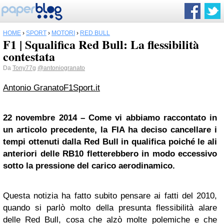
HOME
›
SPORT
›
MOTORI
›
RED BULL
F1 | Squalifica Red Bull: La flessibilità
contestata
Da
Tony77g
@antoniogranato
Antonio Granato
F1Sport.it
22 novembre 2014 – Come vi abbiamo raccontato in
un articolo precedente, la FIA ha deciso cancellare i
tempi ottenuti dalla
Red Bull
in qualifica poiché le ali
anteriori delle RB10 fletterebbero in modo eccessivo
sotto la pressione del carico aerodinamico.
Questa notizia ha fatto subito pensare ai fatti del 2010,
quando si parlò molto della presunta flessibilità alare
delle Red Bull, cosa che alzò molte polemiche e che