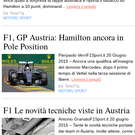
vince quasi a sorpresa la tappa austriaca e riporta il distacco su
Hamilton a 10 punti, dominand...
Leggere il seguito
Da
Tony77g
MOTORI
SPORT
,
F1, GP Austria: Hamilton ancora in
Pole Position
Pierpaolo VerriF1Sport.it 20 Giugno
2015 – Ancora una qualifica all’insegna
del dominio Mercedes, dopo il primo
tempo di Vettel nella terza sessione di
libere.
Leggere il seguito
Da
Tony77g
MOTORI
SPORT
,
F1 Le novità tecniche viste in Austria
Antonio GranatoF1Sport.it 20 giugno
2015 – Tante le novità tecniche portate
dai team in Austria, molte attese, come i