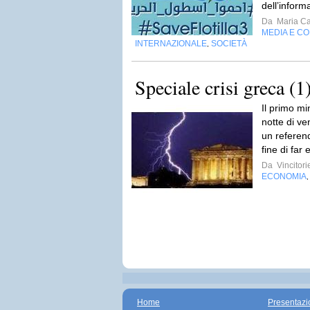
dell’inform
Da
Maria Ca
MEDIA E C
INTERNAZIONALE
SOCIETÀ
,
Speciale crisi greca (1
Il primo mi
notte di v
un referend
fine di far
Da
Vincitorie
ECONOMIA
Home
Presentazi