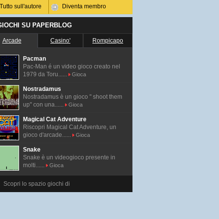
Tutto sull'autore
Diventa membro
 GIOCHI SU PAPERBLOG
Arcade
Casino'
Rompicapo
Pacman
Pac-Man é un video gioco creato nel
1979 da Toru......
Gioca
Nostradamus
Nostradamus è un gioco " shoot them
up" con una......
Gioca
Magical Cat Adventure
Riscopri Magical Cat Adventure, un
gioco d'arcade......
Gioca
Snake
Snake è un videogioco presente in
molti......
Gioca
Scopri lo spazio giochi di