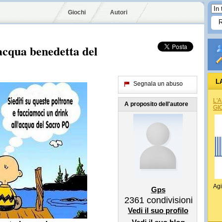
Giochi
Autori
acqua benedetta del
L
Segnala un abuso
L'
A proposito dell'autore
GI
Agi
Gps
2361
condivisioni
Vedi il suo profilo