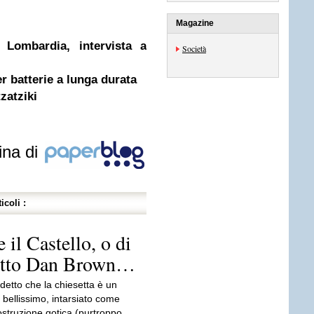
Magazine
 Lombardia, intervista a
Società
r batterie a lunga durata
zatziki
.
ina di
icoli :
 il Castello, o di
 detto Dan Brown…
detto che la chiesetta è un
bellissimo, intarsiato come
struzione gotica (purtroppo