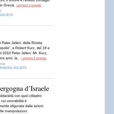
ni, il timore è l’effetto contagio
 in Grecia.
Leggere il seguito
6
SOCIETÀ
i Peter Jellen. della Rivista
epolis", a Robert Kurz, del 18 e
el 2010 Peter Jellen: Mr. Kurz,
 tre anni, la...
Leggere il seguito
enia
PINIONI
SOCIETÀ
,
vergogna d’Israele
idarietà con quei cittadini
a cui onorabilità è
ente sfigurata dalle azioni
dalle manipolazioni