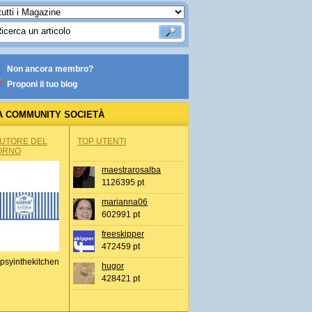
Non ancora membro?
Proponi il tuo blog
A COMMUNITY SOCIETÀ
AUTORE DEL
TOP UTENTI
ORNO
maestrarosalba
1126395 pt
marianna06
602991 pt
freeskipper
472459 pt
psyinthekitchen
hugor
428421 pt