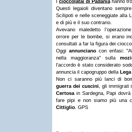
I
cioccolatai di Padania
hanno tr
Questi legaioli diventano sempre
Scilipoti e nelle sceneggiate alla L
e di più e il suo contrario.
Avevano maledetto l’operazion
orrore per le bombe, si erano ind
consultati a far la figura dei ciocco
Oggi
annunciano
con enfasi: "
nella maggioranza" sulla
mozi
l'accordo è stato considerato sodd
annuncia il capogruppo della
Lega
Non ci saranno più lanci di bo
guerra dei cuscini
, gli immigrat
Certosa
in Sardegna, Papi dovrà
fare pipi e non siamo più una c
Cittiglio
. GPS