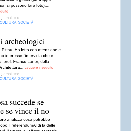
non si possono fare foto),...
eguito
giornalismo
CULTURA
SOCIETÀ
,
i archeologici
Pittau. Ho letto con attenzione e
mo interesse l’intervista che è
 al prof. Franco Laner, della
Architettura...
Leggere il seguito
giornalismo
CULTURA
SOCIETÀ
,
sa succede se
e se vince il no
ero analizza cosa potrebbe
po il referendumAl di là delle