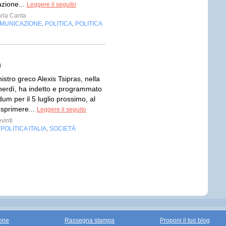
azione...
Leggere il seguito
rla Canta
OMUNICAZIONE
POLITICA
POLITICA
,
,
)
nistro greco Alexis Tsipras, nella
enerdì, ha indetto e programmato
um per il 5 luglio prossimo, al
 esprimere...
Leggere il seguito
vinti
POLITICA ITALIA
SOCIETÀ
,
,
one
Rassegna stampa
Proponi il tuo blog