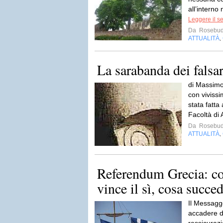
all’interno 
Leggere il s
Da
Rosebud
ATTUALITÀ
,
La sarabanda dei falsar
di Massimo 
con vivissi
stata fatta
Facoltà di 
Da
Rosebud
ATTUALITÀ
,
Referendum Grecia: co
vince il sì, cosa succed
Il Messagg
accadere do