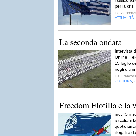
rassicurazio
per la crisi
Da
Andrea8
ATTUALITÀ
,
La seconda ondata
Intervista d
Online "Tel
19 luglio d
negli ultimi
Da
Francos
CULTURA
O
,
Freedom Flotilla e la 
mcc43In sol
israeliani l
quotidianam
illegali e 