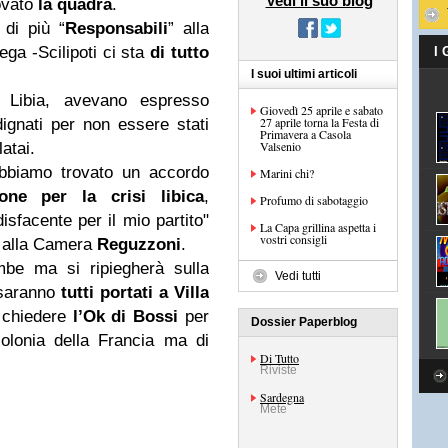
Vedi il suo blog
ovato
la quadra
.
 di più “
Responsabili
” alla
ega -Scilipoti ci sta
di tutto
I
I suoi ultimi articoli
e Libia, avevano espresso
Giovedì 25 aprile e sabato
27 aprile torna la Festa di
ignati per non essere stati
Primavera a Casola
Valsenio
latai.
Abbiamo trovato un accordo
Marini chi?
one per la crisi libica
,
Profumo di sabotaggio
isfacente per il mio partito"
La Capa grillina aspetta i
vostri consigli
alla Camera
Reguzzoni
.
mbe ma si ripiegherà sulla
Vedi tutti
i saranno
tutti portati a Villa
 chiedere
l’Ok di Bossi
per
Dossier Paperblog
olonia della Francia ma di
Di Tutto
Riviste
Sardegna
Mete