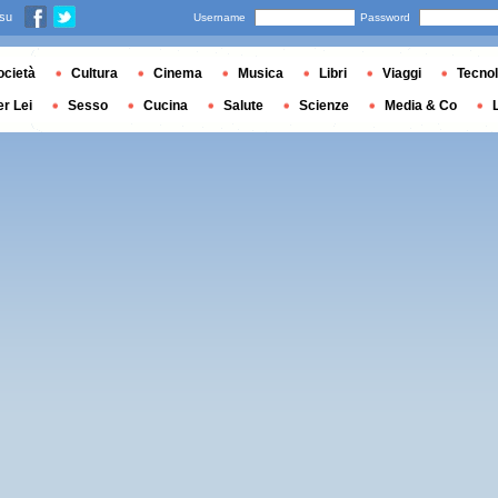
 su
Username
Password
ocietà
Cultura
Cinema
Musica
Libri
Viaggi
Tecnol
er Lei
Sesso
Cucina
Salute
Scienze
Media & Co